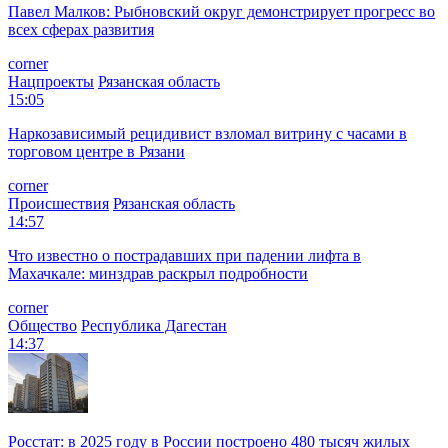
Павел Малков: Рыбновский округ демонстрирует прогресс во
всех сферах развития
corner
Нацпроекты
Рязанская область
15:05
Наркозависимый рецидивист взломал витрину с часами в
торговом центре в Рязани
corner
Происшествия
Рязанская область
14:57
Что известно о пострадавших при падении лифта в
Махачкале: минздрав раскрыл подробности
corner
Общество
Республика Дагестан
14:37
Росстат: в 2025 году в России построено 480 тысяч жилых