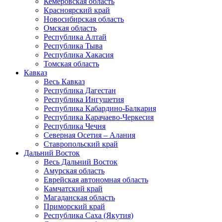
Кемеровская область
Красноярский край
Новосибирская область
Омская область
Республика Алтай
Республика Тыва
Республика Хакасия
Томская область
Кавказ
Весь Кавказ
Республика Дагестан
Республика Ингушетия
Республика Кабардино-Балкария
Республика Карачаево-Черкесия
Республика Чечня
Северная Осетия – Алания
Ставропольский край
Дальний Восток
Весь Дальний Восток
Амурская область
Еврейская автономная область
Камчатский край
Магаданская область
Приморский край
Республика Саха (Якутия)