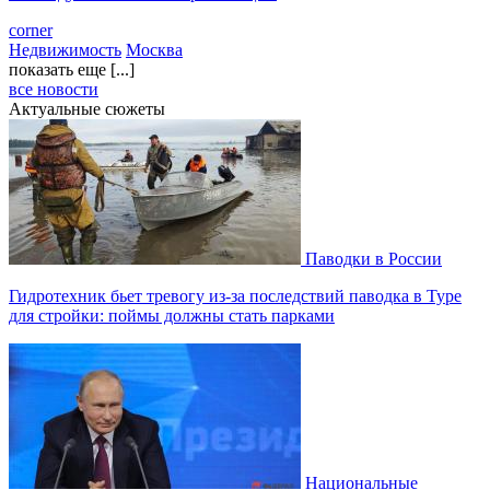
corner
Недвижимость
Москва
показать еще [...]
все новости
Актуальные сюжеты
Паводки в России
Гидротехник бьет тревогу из-за последствий паводка в Туре
для стройки: поймы должны стать парками
Национальные