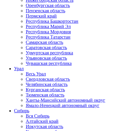
Нижегородская область
Оренбургская область
Пензенская область
Пермский край
Республика Башкортостан
Республика Марий Эл
Республика Мордовия
Республика Татарстан
Самарская область
Саратовская область
Удмуртская республика
Ульяновская область
Чувашская республика
Урал
Весь Урал
Свердловская область
Челябинская область
Курганская область
Тюменская область
Ханты-Мансийский автономный округ
Ямало-Ненецкий автономный округ
Сибирь
Вся Сибирь
Алтайский край
Иркутская область