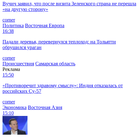
Вучич заявил, что после визита Зеленского страна не перешла
«на другую сторону»
corner
Политика
Восточная Европа
16:38
Падали деревья, перевернулся теплоход: на Тольятти
обрушился ураган
corner
Происшествия
Самарская область
Реклама
15:50
«Противоречит здравому смыслу»: Индия отказалась от
российских Су-57
corner
Экономика
Восточная Азия
15:10