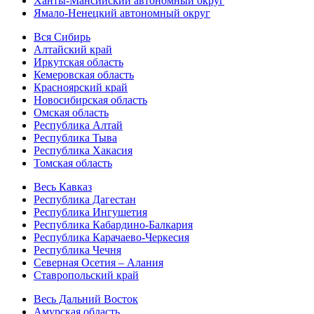
Ханты-Мансийский автономный округ
Ямало-Ненецкий автономный округ
Вся Сибирь
Алтайский край
Иркутская область
Кемеровская область
Красноярский край
Новосибирская область
Омская область
Республика Алтай
Республика Тыва
Республика Хакасия
Томская область
Весь Кавказ
Республика Дагестан
Республика Ингушетия
Республика Кабардино-Балкария
Республика Карачаево-Черкесия
Республика Чечня
Северная Осетия – Алания
Ставропольский край
Весь Дальний Восток
Амурская область