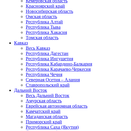
Кемеровская область
Красноярский край
Новосибирская область
Омская область
Республика Алтай
Республика Тыва
Республика Хакасия
Томская область
Кавказ
Весь Кавказ
Республика Дагестан
Республика Ингушетия
Республика Кабардино-Балкария
Республика Карачаево-Черкесия
Республика Чечня
Северная Осетия – Алания
Ставропольский край
Дальний Восток
Весь Дальний Восток
Амурская область
Еврейская автономная область
Камчатский край
Магаданская область
Приморский край
Республика Саха (Якутия)