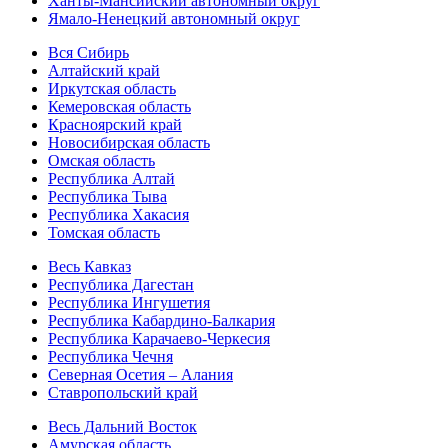
Ханты-Мансийский автономный округ
Ямало-Ненецкий автономный округ
Вся Сибирь
Алтайский край
Иркутская область
Кемеровская область
Красноярский край
Новосибирская область
Омская область
Республика Алтай
Республика Тыва
Республика Хакасия
Томская область
Весь Кавказ
Республика Дагестан
Республика Ингушетия
Республика Кабардино-Балкария
Республика Карачаево-Черкесия
Республика Чечня
Северная Осетия – Алания
Ставропольский край
Весь Дальний Восток
Амурская область