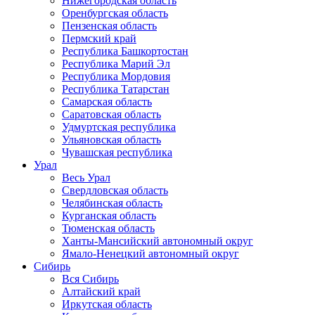
Нижегородская область
Оренбургская область
Пензенская область
Пермский край
Республика Башкортостан
Республика Марий Эл
Республика Мордовия
Республика Татарстан
Самарская область
Саратовская область
Удмуртская республика
Ульяновская область
Чувашская республика
Урал
Весь Урал
Свердловская область
Челябинская область
Курганская область
Тюменская область
Ханты-Мансийский автономный округ
Ямало-Ненецкий автономный округ
Сибирь
Вся Сибирь
Алтайский край
Иркутская область