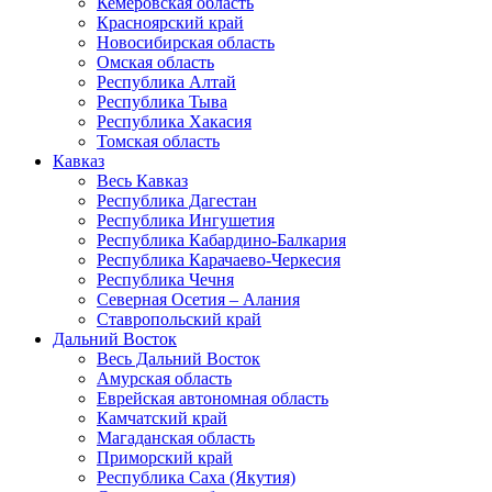
Кемеровская область
Красноярский край
Новосибирская область
Омская область
Республика Алтай
Республика Тыва
Республика Хакасия
Томская область
Кавказ
Весь Кавказ
Республика Дагестан
Республика Ингушетия
Республика Кабардино-Балкария
Республика Карачаево-Черкесия
Республика Чечня
Северная Осетия – Алания
Ставропольский край
Дальний Восток
Весь Дальний Восток
Амурская область
Еврейская автономная область
Камчатский край
Магаданская область
Приморский край
Республика Саха (Якутия)