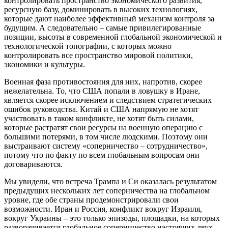
контролировать пространство экономического развития,
ресурсную базу, доминировать в высоких технологиях,
которые дают наиболее эффективный механизм контроля за
будущим. А следовательно – самые привилегированные
позиции, высоты в современной глобальной экономической и
технологической топографии, с которых можно
контролировать все пространство мировой политики,
экономики и культуры.
Военная фаза противостояния для них, напротив, скорее
нежелательна. То, что США попали в ловушку в Иране,
является скорее исключением и следствием стратегических
ошибок руководства. Китай и США напрямую не хотят
участвовать в таком конфликте, не хотят быть силами,
которые растратят свои ресурсы на военную операцию с
большими потерями, в том числе людскими. Поэтому они
выстраивают систему «соперничество – сотрудничество»,
потому что по факту по всем глобальным вопросам они
договариваются.
Мы увидели, что встреча Трампа и Си оказалась результатом
предыдущих нескольких лет соперничества на глобальном
уровне, где обе страны продемонстрировали свои
возможности. Иран и Россия, конфликт вокруг Израиля,
вокруг Украины – это только эпизоды, площадки, на которых
разворачивается глобальное соперничество настоящих двух