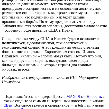
лидеров на данный момент. Встреча подвела итоги
предыдущего соперничества, и на основании достигнутых
результатов они постарались выстроить систему отношений:
кто главный, кто подчиненный, как будет дальше
продолжаться борьба. Поэтому предполагать, что вокруг
Тайваня начнется военная операция, достаточно маловероятно
– особенно после провалов США в Иране.
Соперничество между США и Китаем будет в основном в
политической, идеологической, технологической и
экономической сферах. А вот конфликты между странами
более низшего порядка – Европейским союзом, Ираном,
Израилем, Украиной – вполне могут быть. Потому что они,
как нелидирующие страны, выступают своего рода
бильярдными шарами, в которые играют два главных
мировых игрока».
Изображение сгенерировано с помощью ИИ / Маргарита
Неклюдова
Подписывайтесь на ФедералПресс в
МАХ
,
Дзен.Новости
, а
также следите за самыми интересными новостями в канале
Дзен
. Все самое важное и оперативное — в telegram-канале