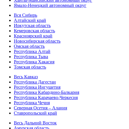
Ханты-Мансийский автономный округ
Ямало-Ненецкий автономный округ
Вся Сибирь
Алтайский край
Иркутская область
Кемеровская область
Красноярский край
Новосибирская область
Омская область
Республика Алтай
Республика Тыва
Республика Хакасия
Томская область
Весь Кавказ
Республика Дагестан
Республика Ингушетия
Республика Кабардино-Балкария
Республика Карачаево-Черкесия
Республика Чечня
Северная Осетия – Алания
Ставропольский край
Весь Дальний Восток
Амурская область