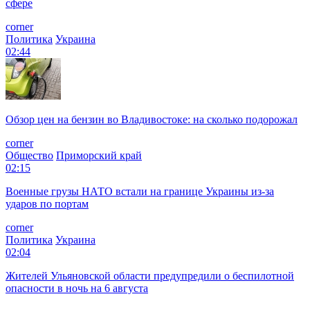
сфере
corner
Политика
Украина
02:44
Обзор цен на бензин во Владивостоке: на сколько подорожал
corner
Общество
Приморский край
02:15
Военные грузы НАТО встали на границе Украины из-за
ударов по портам
corner
Политика
Украина
02:04
Жителей Ульяновской области предупредили о беспилотной
опасности в ночь на 6 августа