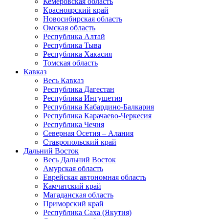
Кемеровская область
Красноярский край
Новосибирская область
Омская область
Республика Алтай
Республика Тыва
Республика Хакасия
Томская область
Кавказ
Весь Кавказ
Республика Дагестан
Республика Ингушетия
Республика Кабардино-Балкария
Республика Карачаево-Черкесия
Республика Чечня
Северная Осетия – Алания
Ставропольский край
Дальний Восток
Весь Дальний Восток
Амурская область
Еврейская автономная область
Камчатский край
Магаданская область
Приморский край
Республика Саха (Якутия)