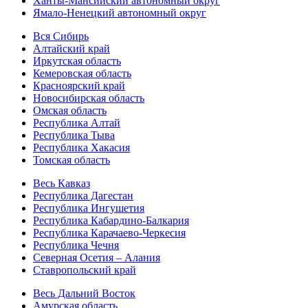
Ханты-Мансийский автономный округ
Ямало-Ненецкий автономный округ
Вся Сибирь
Алтайский край
Иркутская область
Кемеровская область
Красноярский край
Новосибирская область
Омская область
Республика Алтай
Республика Тыва
Республика Хакасия
Томская область
Весь Кавказ
Республика Дагестан
Республика Ингушетия
Республика Кабардино-Балкария
Республика Карачаево-Черкесия
Республика Чечня
Северная Осетия – Алания
Ставропольский край
Весь Дальний Восток
Амурская область