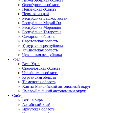
Нижегородская область
Оренбургская область
Пензенская область
Пермский край
Республика Башкортостан
Республика Марий Эл
Республика Мордовия
Республика Татарстан
Самарская область
Саратовская область
Удмуртская республика
Ульяновская область
Чувашская республика
Урал
Весь Урал
Свердловская область
Челябинская область
Курганская область
Тюменская область
Ханты-Мансийский автономный округ
Ямало-Ненецкий автономный округ
Сибирь
Вся Сибирь
Алтайский край
Иркутская область