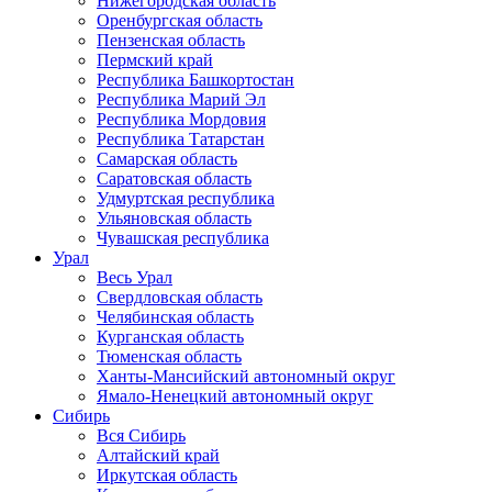
Нижегородская область
Оренбургская область
Пензенская область
Пермский край
Республика Башкортостан
Республика Марий Эл
Республика Мордовия
Республика Татарстан
Самарская область
Саратовская область
Удмуртская республика
Ульяновская область
Чувашская республика
Урал
Весь Урал
Свердловская область
Челябинская область
Курганская область
Тюменская область
Ханты-Мансийский автономный округ
Ямало-Ненецкий автономный округ
Сибирь
Вся Сибирь
Алтайский край
Иркутская область