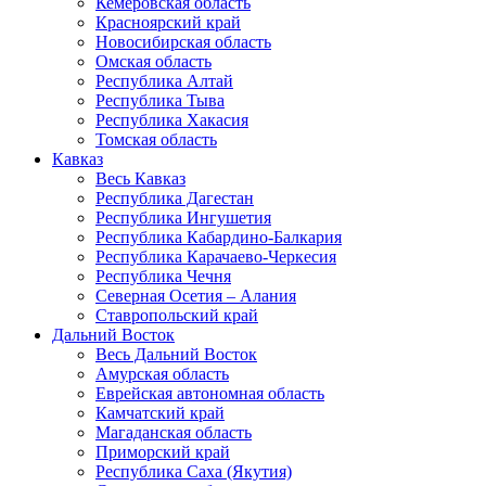
Кемеровская область
Красноярский край
Новосибирская область
Омская область
Республика Алтай
Республика Тыва
Республика Хакасия
Томская область
Кавказ
Весь Кавказ
Республика Дагестан
Республика Ингушетия
Республика Кабардино-Балкария
Республика Карачаево-Черкесия
Республика Чечня
Северная Осетия – Алания
Ставропольский край
Дальний Восток
Весь Дальний Восток
Амурская область
Еврейская автономная область
Камчатский край
Магаданская область
Приморский край
Республика Саха (Якутия)