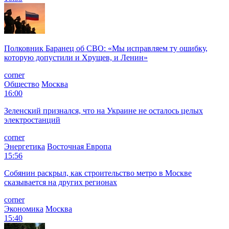
Полковник Баранец об СВО: «Мы исправляем ту ошибку,
которую допустили и Хрущев, и Ленин»
corner
Общество
Москва
16:00
Зеленский признался, что на Украине не осталось целых
электростанций
corner
Энергетика
Восточная Европа
15:56
Собянин раскрыл, как строительство метро в Москве
сказывается на других регионах
corner
Экономика
Москва
15:40