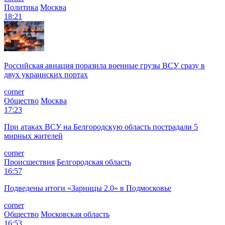
Политика
Москва
18:21
Российская авиация поразила военные грузы ВСУ сразу в
двух украинских портах
corner
Общество
Москва
17:23
При атаках ВСУ на Белгородскую область пострадали 5
мирных жителей
corner
Происшествия
Белгородская область
16:57
Подведены итоги «Зарницы 2.0» в Подмосковье
corner
Общество
Московская область
16:53