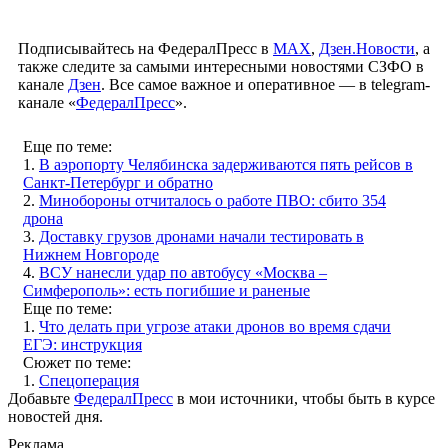
Подписывайтесь на ФедералПресс в
МАХ
,
Дзен.Новости
, а
также следите за самыми интересными новостями СЗФО в
канале
Дзен
. Все самое важное и оперативное — в telegram-
канале «
ФедералПресс
».
Еще по теме:
1.
В аэропорту Челябинска задерживаются пять рейсов в
Санкт-Петербург и обратно
2.
Минобороны отчиталось о работе ПВО: сбито 354
дрона
3.
Доставку грузов дронами начали тестировать в
Нижнем Новгороде
4.
ВСУ нанесли удар по автобусу «Москва –
Симферополь»: есть погибшие и раненые
Еще по теме:
1.
Что делать при угрозе атаки дронов во время сдачи
ЕГЭ: инструкция
Сюжет по теме:
1.
Спецоперация
Добавьте
ФедералПресс
в мои источники, чтобы быть в курсе
новостей дня.
Реклама