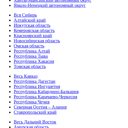
Ханты-Мансийский автономный округ
Ямало-Ненецкий автономный округ
Вся Сибирь
Алтайский край
Иркутская область
Кемеровская область
Красноярский край
Новосибирская область
Омская область
Республика Алтай
Республика Тыва
Республика Хакасия
Томская область
Весь Кавказ
Республика Дагестан
Республика Ингушетия
Республика Кабардино-Балкария
Республика Карачаево-Черкесия
Республика Чечня
Северная Осетия – Алания
Ставропольский край
Весь Дальний Восток
Амурская область