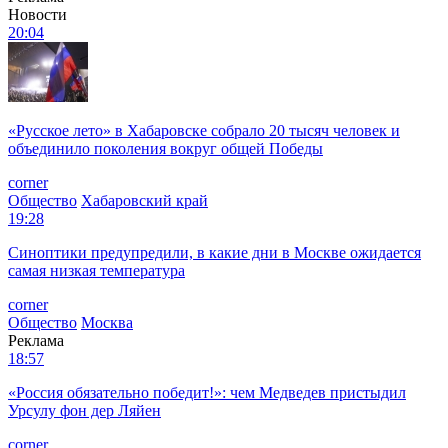
Новости
20:04
«Русское лето» в Хабаровске собрало 20 тысяч человек и
объединило поколения вокруг общей Победы
corner
Общество
Хабаровский край
19:28
Синоптики предупредили, в какие дни в Москве ожидается
самая низкая температура
corner
Общество
Москва
Реклама
18:57
«Россия обязательно победит!»: чем Медведев пристыдил
Урсулу фон дер Ляйен
corner