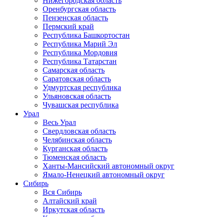
Нижегородская область
Оренбургская область
Пензенская область
Пермский край
Республика Башкортостан
Республика Марий Эл
Республика Мордовия
Республика Татарстан
Самарская область
Саратовская область
Удмуртская республика
Ульяновская область
Чувашская республика
Урал
Весь Урал
Свердловская область
Челябинская область
Курганская область
Тюменская область
Ханты-Мансийский автономный округ
Ямало-Ненецкий автономный округ
Сибирь
Вся Сибирь
Алтайский край
Иркутская область