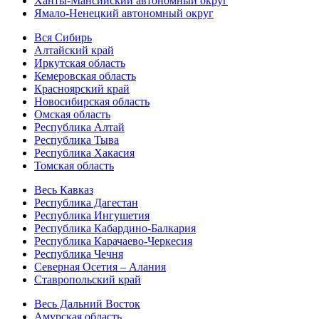
Ханты-Мансийский автономный округ
Ямало-Ненецкий автономный округ
Вся Сибирь
Алтайский край
Иркутская область
Кемеровская область
Красноярский край
Новосибирская область
Омская область
Республика Алтай
Республика Тыва
Республика Хакасия
Томская область
Весь Кавказ
Республика Дагестан
Республика Ингушетия
Республика Кабардино-Балкария
Республика Карачаево-Черкесия
Республика Чечня
Северная Осетия – Алания
Ставропольский край
Весь Дальний Восток
Амурская область