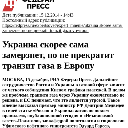
Дата публикации: 15.12.2014 - 14:43
Постоянный адрес публикации:
https://fedpress.ru/expertsovet/expert_mnenie/ukraina-skoree-sama-
zamerznet-no-ne-prekratit-tranzit-gaza-v-evropu
Украина скорее сама
замерзнет, но не прекратит
транзит газа в Европу
МОСКВА, 15 декабря, РИА ФедералПресс. Дальнейшее
сотрудничество России и Украины в газовой сфере зависит
от четкого соблюдения Киевом графика платежей. В целом
же проблема транзита газа через Украину окончательно не
решена, и ЕС понимает, что это является угрозой. Такое
мнение высказал премьер-министр РФ Дмитрий Медведев
в своей статье «Россия и Украина: жизнь по новым
правилам», опубликованной сегодня в «Независимой
газете».Политолог, завкафедрой политологии и социологии
Уфимского нефтяного университета Эдуард Гареев,