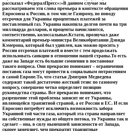
рассказал «ФедералПресс»:«В данном случае мы
рассматриваем эти слова премьера в контексте обращения
Евросоюза к России, в том числе Газпрому, по поводу
отсрочки для Украины процентных платежей за
поставленный газ. Украина накопила долгов почти на три
миллиарда долларов, и проценты начисляются,
соответственно, колоссальные.Кстати, прозвучал даже
комментарий премьер-министра Великобритании Дэвида
Кэмерона, который был удивлен, как можно просить у
России отсрочки платежей и вместе с тем продолжать
использовать санкции в отношении нашей страны.То есть
даже на Западе есть большие сомнения в постановке
такого вопроса. Они прекрасно понимают – ограничения
поставок газа могут привести к социальным потрясениям
в самой Европе.То, что статья Дмитрия Медведева
содержит такой достаточно жесткий тезис по газовому
вопросу, совершено четко определяет позицию
руководства страны. Все прекрасно понимают, что
разрешение этой проблемы зависит не от Украины,
являющейся транзитной страной, а от России и ЕС. И если
Евросоюз потребует исключить возможность забора
Украиной той части газа, который эта страна направляет
на собственные нужды из общего потока, то Украина так и
сделает – она, в силу нынешней зависимости от Запада,
скорее замерзнет, чем прекратит транзитные