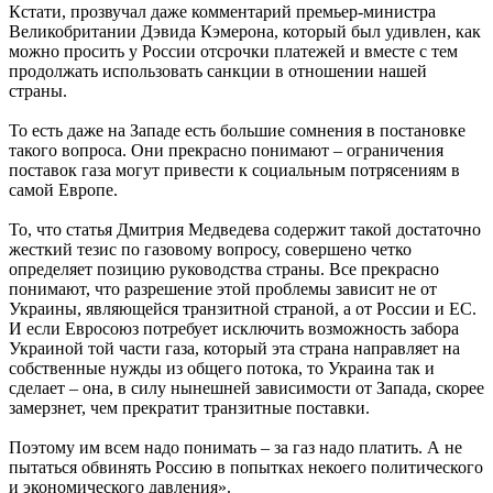
Кстати, прозвучал даже комментарий премьер-министра
Великобритании Дэвида Кэмерона, который был удивлен, как
можно просить у России отсрочки платежей и вместе с тем
продолжать использовать санкции в отношении нашей
страны.
То есть даже на Западе есть большие сомнения в постановке
такого вопроса. Они прекрасно понимают – ограничения
поставок газа могут привести к социальным потрясениям в
самой Европе.
То, что статья Дмитрия Медведева содержит такой достаточно
жесткий тезис по газовому вопросу, совершено четко
определяет позицию руководства страны. Все прекрасно
понимают, что разрешение этой проблемы зависит не от
Украины, являющейся транзитной страной, а от России и ЕС.
И если Евросоюз потребует исключить возможность забора
Украиной той части газа, который эта страна направляет на
собственные нужды из общего потока, то Украина так и
сделает – она, в силу нынешней зависимости от Запада, скорее
замерзнет, чем прекратит транзитные поставки.
Поэтому им всем надо понимать – за газ надо платить. А не
пытаться обвинять Россию в попытках некоего политического
и экономического давления».