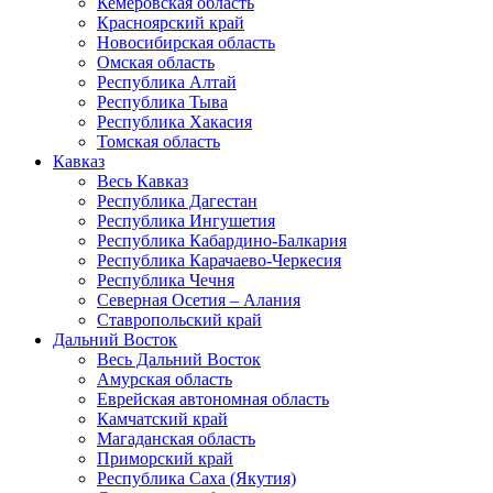
Кемеровская область
Красноярский край
Новосибирская область
Омская область
Республика Алтай
Республика Тыва
Республика Хакасия
Томская область
Кавказ
Весь Кавказ
Республика Дагестан
Республика Ингушетия
Республика Кабардино-Балкария
Республика Карачаево-Черкесия
Республика Чечня
Северная Осетия – Алания
Ставропольский край
Дальний Восток
Весь Дальний Восток
Амурская область
Еврейская автономная область
Камчатский край
Магаданская область
Приморский край
Республика Саха (Якутия)