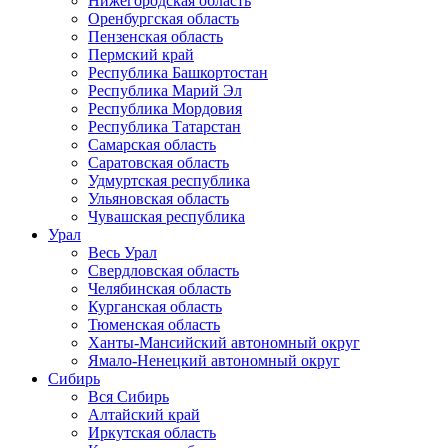
Нижегородская область
Оренбургская область
Пензенская область
Пермский край
Республика Башкортостан
Республика Марий Эл
Республика Мордовия
Республика Татарстан
Самарская область
Саратовская область
Удмуртская республика
Ульяновская область
Чувашская республика
Урал
Весь Урал
Свердловская область
Челябинская область
Курганская область
Тюменская область
Ханты-Мансийский автономный округ
Ямало-Ненецкий автономный округ
Сибирь
Вся Сибирь
Алтайский край
Иркутская область