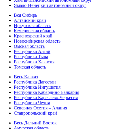
Ханты-Мансийский автономный округ
Ямало-Ненецкий автономный округ
Вся Сибирь
Алтайский край
Иркутская область
Кемеровская область
Красноярский край
Новосибирская область
Омская область
Республика Алтай
Республика Тыва
Республика Хакасия
Томская область
Весь Кавказ
Республика Дагестан
Республика Ингушетия
Республика Кабардино-Балкария
Республика Карачаево-Черкесия
Республика Чечня
Северная Осетия – Алания
Ставропольский край
Весь Дальний Восток
Амурская область