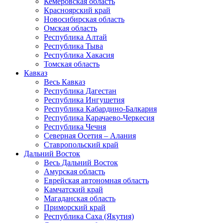
Кемеровская область
Красноярский край
Новосибирская область
Омская область
Республика Алтай
Республика Тыва
Республика Хакасия
Томская область
Кавказ
Весь Кавказ
Республика Дагестан
Республика Ингушетия
Республика Кабардино-Балкария
Республика Карачаево-Черкесия
Республика Чечня
Северная Осетия – Алания
Ставропольский край
Дальний Восток
Весь Дальний Восток
Амурская область
Еврейская автономная область
Камчатский край
Магаданская область
Приморский край
Республика Саха (Якутия)