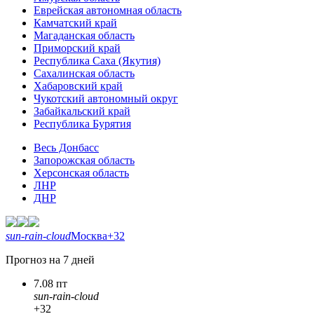
Еврейская автономная область
Камчатский край
Магаданская область
Приморский край
Республика Саха (Якутия)
Сахалинская область
Хабаровский край
Чукотский автономный округ
Забайкальский край
Республика Бурятия
Весь Донбасс
Запорожская область
Херсонская область
ЛНР
ДНР
sun-rain-cloud
Москва
+32
Прогноз на 7 дней
7.08 пт
sun-rain-cloud
+32