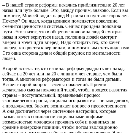
– В нашей стране реформы начались приблизительно 20 лет
назад или чуть больше. Это, между прочим, знаково. Если вы
помните, Моисей водил народ Израиля по пустыне сорок лет.
Почему? Он ждал, когда целиком поменяется поколение,
сменится ценностная система. Сейчас пройдена половина
пути. Это значит, что в обществе половина людей смотрит
назад и хочет вернуться назад, половина людей смотрит
вперед и хочет идти вперед. Надо отбирать тех, кто хочет
вперед, кто рвется к вершинам, и помогать им стать лидерами.
Это одна сторона дела и общий рисунок по ментальности
людей.
Второй аспект: те, кто начинал реформу двадцать лет назад,
сейчас на 20 лет или на 20 с лишним лет старше, чем были
тогда. А многие из реформаторов и тогда не были детьми.
Встает второй вопрос – смены поколений. Причем
желательно смены поколений такой, чтобы процесс развития
страны – поступательный, правильный процесс
экономического роста, социального развития – не замедлился,
а продолжался. Значит, возникает вопрос о преемственности.
А она достигается через системные настройки, которые
называются в социологии социальными лифтами –
возможностью молодежи проявить себя и подняться на
средние лидерские позиции, чтобы потом эволюционно
сменить тех, кто ведет сейчас наше общество вперед. Я не