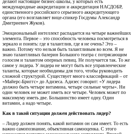
делают настоящие бизнес-школы, у которых есть
международные аккредитации и аккредитация НАСДОБР,
единственного российского серьезного аккредитующего
органа (его возглавляет вице-спикер Госдумы Александр
Дмитриевич Жуков).
Эмоциональный интеллект распадается на четыре важнейших
элемента. Первое – это способность человека посмотреться в
зеркало и понять: где я талантлив, где я не очень? Это –
важно. Потому что нельзя быть талантливым во всем. Я не
знаю талантливых балерин Большого театра с потрясающим
голосом и талантом оперных певиц. Не получается так. То же
самое у лидера. У лидера не могут быть все управленческие
таланты, которые необходимы для того, чтобы руководить
сложной структурой. Существует много классификаций – от
«Майерс-Бриггс» до Адизеса. Адизес говорит: «У лидера
должно быть четыре витамина, четыре сильные черты». Ни
один человек не может иметь все четыре. Человек может по
максимуму иметь две. Большинство имеет одну. Один
витамин, а надо четыре.
Как в такой ситуации должен действовать лидер?
– Лидер должен понять, какой витамин он сам имеет. То есть
важно самопознание, объективная самооценка. С этого