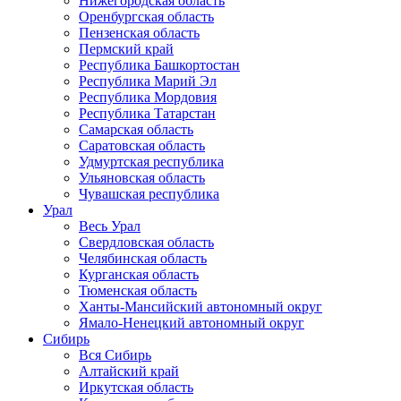
Нижегородская область
Оренбургская область
Пензенская область
Пермский край
Республика Башкортостан
Республика Марий Эл
Республика Мордовия
Республика Татарстан
Самарская область
Саратовская область
Удмуртская республика
Ульяновская область
Чувашская республика
Урал
Весь Урал
Свердловская область
Челябинская область
Курганская область
Тюменская область
Ханты-Мансийский автономный округ
Ямало-Ненецкий автономный округ
Сибирь
Вся Сибирь
Алтайский край
Иркутская область