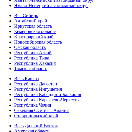
Ханты-Мансийский автономный округ
Ямало-Ненецкий автономный округ
Вся Сибирь
Алтайский край
Иркутская область
Кемеровская область
Красноярский край
Новосибирская область
Омская область
Республика Алтай
Республика Тыва
Республика Хакасия
Томская область
Весь Кавказ
Республика Дагестан
Республика Ингушетия
Республика Кабардино-Балкария
Республика Карачаево-Черкесия
Республика Чечня
Северная Осетия – Алания
Ставропольский край
Весь Дальний Восток
Амурская область