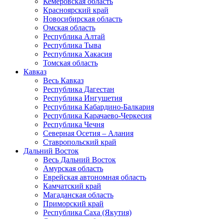
Кемеровская область
Красноярский край
Новосибирская область
Омская область
Республика Алтай
Республика Тыва
Республика Хакасия
Томская область
Кавказ
Весь Кавказ
Республика Дагестан
Республика Ингушетия
Республика Кабардино-Балкария
Республика Карачаево-Черкесия
Республика Чечня
Северная Осетия – Алания
Ставропольский край
Дальний Восток
Весь Дальний Восток
Амурская область
Еврейская автономная область
Камчатский край
Магаданская область
Приморский край
Республика Саха (Якутия)