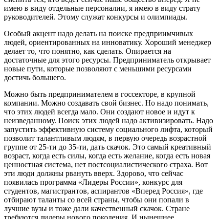
имею в виду отдельные персоналии, я имею в виду страту
руководителей. Этому служат конкурсы и олимпиады.
Особый акцент надо делать на поиске предприимчивых
людей, ориентированных на инноватику. Хороший менеджер
делает то, что понятно, как сделать. Опирается на
достаточные для этого ресурсы. Предприниматель открывает
новые пути, которые позволяют с меньшими ресурсами
достичь большего.
Можно быть предпринимателем в госсекторе, в крупной
компании. Можно создавать свой бизнес. Но надо понимать,
что этих людей всегда мало. Они создают новое и идут к
неизведанному. Поиск этих людей надо активизировать. Надо
запустить эффективную систему социального лифта, который
позволит талантливым людям, в первую очередь возрастной
группе от 25-ти до 35-ти, дать скачок. Это самый креативный
возраст, когда есть силы, когда есть желание, когда есть новая
ценностная система, нет постсоциалистического страха. Вот
эти люди должны рвануть вверх. Здорово, что сейчас
появилась программа «Лидеры России», конкурс для
студентов, магистрантов, аспирантов «Вперед Россия», где
отбирают таланты со всей страны, чтобы они попали в
лучшие вузы и тоже дали качественный скачок. Стране
требуются лидеры нового поколения. И нынешнее