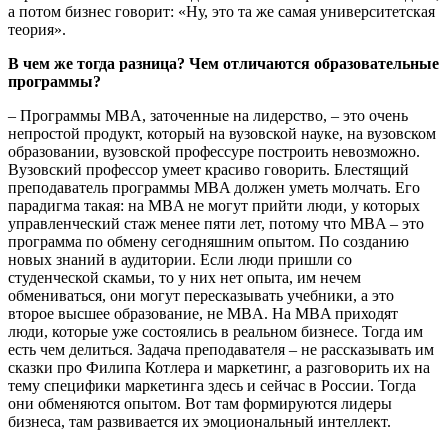
а потом бизнес говорит: «Ну, это та же самая университетская
теория».
В чем же тогда разница? Чем отличаются образовательные
программы?
– Программы MBA, заточенные на лидерство, – это очень
непростой продукт, который на вузовской науке, на вузовском
образовании, вузовской профессуре построить невозможно.
Вузовский профессор умеет красиво говорить. Блестящий
преподаватель программы MBA должен уметь молчать. Его
парадигма такая: на MBA не могут прийти люди, у которых
управленческий стаж менее пяти лет, потому что MBA – это
программа по обмену сегодняшним опытом. По созданию
новых знаний в аудитории. Если люди пришли со
студенческой скамьи, то у них нет опыта, им нечем
обмениваться, они могут пересказывать учебники, а это
второе высшее образование, не MBA. На MBA приходят
люди, которые уже состоялись в реальном бизнесе. Тогда им
есть чем делиться. Задача преподавателя – не рассказывать им
сказки про Филипа Котлера и маркетинг, а разговорить их на
тему специфики маркетинга здесь и сейчас в России. Тогда
они обменяются опытом. Вот там формируются лидеры
бизнеса, там развивается их эмоциональный интеллект.