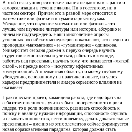
В этой связи университетские знания не дают вам гарантию
самореализации в течение жизни. Ни в госсекторе, ни в
частном секторе. Причем это в равной мере относится к
математике или физике и к гуманитарным наукам.
Убеждение, что изучение математики или физики – это
лучше, чем изучение литературы или истории, абсурдно и
ничем не подтверждено. Наши многолетние опросы
успешных российских менеджеров показывают, что среди них
пропорция «математиков» и «гуманитариев» одинакова.
Университет сегодня должен в первую очередь научить
студентов самостоятельно учиться, работать в команде,
работать над проектами, научить тому, что называется «мягкой
силой», и прежде всего – искусству эффективных
коммуникаций. А предметная область, по моему глубокому
убеждению, основанному на практике и опыте, на успех
карьеры предпринимателя и лидера серьезного влияния не
оказывает.
Практический проект, командная работа, где надо брать на
себя ответственность, учиться быть попеременно то в роли
лидера, то в роли подчиненного, развивать способность к
поиску и анализу нужной информации, способность слушать
и слышать оппонентов, вести полемику, делать доказательные
презентации – именно из этих элементов сейчас формируется
новая образовательная парадигма, которая должна стать