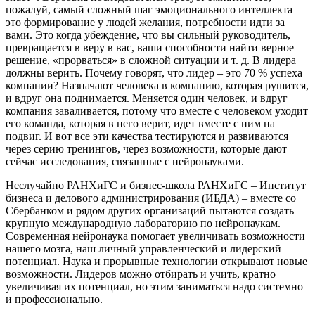
пожалуй, самый сложный шаг эмоционального интеллекта –
это формирование у людей желания, потребности идти за
вами. Это когда убеждение, что вы сильный руководитель,
превращается в веру в вас, ваши способности найти верное
решение, «прорваться» в сложной ситуации и т. д. В лидера
должны верить. Почему говорят, что лидер – это 70 % успеха
компании? Назначают человека в компанию, которая рушится,
и вдруг она поднимается. Меняется один человек, и вдруг
компания заваливается, потому что вместе с человеком уходит
его команда, которая в него верит, идет вместе с ним на
подвиг. И вот все эти качества тестируются и развиваются
через серию тренингов, через возможности, которые дают
сейчас исследования, связанные с нейронауками.
Неслучайно РАНХиГС и бизнес-школа РАНХиГС – Институт
бизнеса и делового администрирования (ИБДА) – вместе со
Сбербанком и рядом других организаций пытаются создать
крупную международную лабораторию по нейронаукам.
Современная нейронаука помогает увеличивать возможности
нашего мозга, наш личный управленческий и лидерский
потенциал. Наука и прорывные технологии открывают новые
возможности. Лидеров можно отбирать и учить, кратно
увеличивая их потенциал, но этим заниматься надо системно
и профессионально.