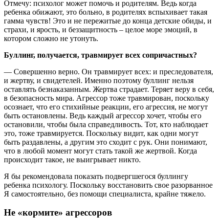
Отмечу: психолог может помочь и родителям. Ведь когда
ребенка обижают, это больно, в родителях вспыхивает такая
гамма чувств! Это и не пережитые до конца детские обиды, и
страхи, и ярость, и беззащитность – целое море эмоций, в
котором сложно не утонуть.
Буллинг, получается, травмирует всех сопричастных?
— Совершенно верно. Он травмирует всех: и преследователя,
и жертву, и свидетелей. Именно поэтому буллинг нельзя
оставлять безнаказанным. Жертва страдает. Теряет веру в себя,
в безопасность мира. Агрессор тоже травмирован, поскольку
осознает, что его стихийные реакции, его агрессия, не могут
быть остановлены. Ведь каждый агрессор хочет, чтобы его
остановили, чтобы была справедливость. Тот, кто наблюдает
это, тоже травмируется. Поскольку видит, как одни могут
быть раздавлены, а другим это сходит с рук. Они понимают,
что в любой момент могут стать такой же жертвой. Когда
происходит такое, не выигрывает никто.
Я бы рекомендовала показать подвергшегося буллингу
ребенка психологу. Поскольку восстановить свое разорванное
Я самостоятельно, без помощи специалиста, крайне тяжело.
Не «кормите» агрессоров