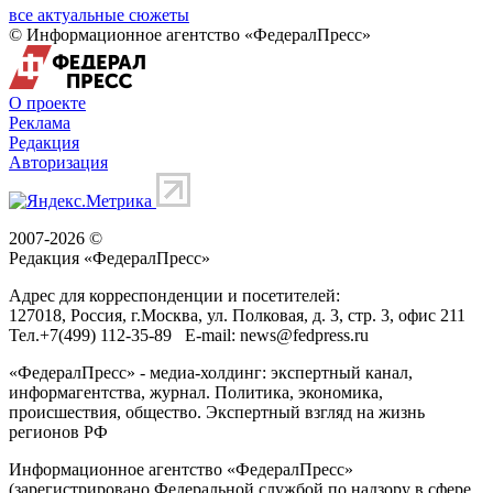
все актуальные сюжеты
© Информационное агентство «ФедералПресс»
О проекте
Реклама
Редакция
Авторизация
2007-2026 ©
Редакция «
ФедералПресс
»
Адрес для корреспонденции и посетителей:
127018
, Россия, г.
Москва
,
ул. Полковая, д. 3, стр. 3
, офис 211
Тел.
+7(499) 112-35-89
E-mail:
news@fedpress.ru
«ФедералПресс» - медиа-холдинг: экспертный канал,
информагентства, журнал. Политика, экономика,
происшествия, общество. Экспертный взгляд на жизнь
регионов РФ
Информационное агентство «ФедералПресс»
(зарегистрировано Федеральной службой по надзору в сфере