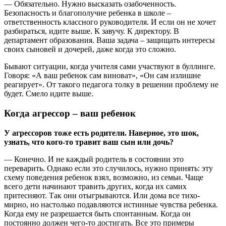
— Обязательно. Нужно высказать озабоченность.
Безопасность и благополучие ребенка в школе –
ответственность классного руководителя. И если он не хочет
разбираться, идите выше. К завучу. К директору. В
департамент образования. Ваша задача – защищать интересы
своих сыновей и дочерей, даже когда это сложно.
Бывают ситуации, когда учителя сами участвуют в буллинге.
Говоря: «А ваш ребенок сам виноват», «Он сам излишне
реагирует». От такого педагога толку в решении проблему не
будет. Смело идите выше.
Когда агрессор – ваш ребенок
У агрессоров тоже есть родители. Наверное, это шок,
узнать, что кого-то травит ваш сын или дочь?
— Конечно. И не каждый родитель в состоянии это
переварить. Однако если это случилось, нужно принять: эту
схему поведения ребенок взял, возможно, из семьи. Чаще
всего дети начинают травить других, когда их самих
притесняют. Так они отыгрываются. Или дома все тихо-
мирно, но настолько подавляются истинные чувства ребенка.
Когда ему не разрешается быть спонтанным. Когда он
постоянно должен чего-то достигать. Все это примеры