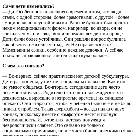
Сами дети изменились?
— Да. Особенность нынешнего времени в том, что люди
стали, с одной стороны, более грамотными, с другой – более
эмоционально неустойчивыми. Раньше буллинг был просто
неким эмоциональным фоном, например, во дворе, он не
считался чем-то из ряда вон и переживался детьми проще.
Дети были более устойчивы. Они решали вопрос буллинга
как обычную житейскую задачу. Не справлялся кто?
Маменькины сынки, особенно нежные девочки. А сейчас
таких не справляющихся детей стало куда больше.
С чем это связано?
— Во-первых, сейчас практически нет детской субкультуры.
Дети разрознены, у них нет социальных навыков. Как итог –
не умеют общаться. Во-вторых, сегодняшние дети часто
несамостоятельны. Родители (а это дети восьмидесятых и
девяностых, выросшие в непростые времена) их слишком
опекают. Они стараются, чтобы у ребенка было все и не было
никаких проблем. Такая сверхзабота – всегда палка о двух
концах, поскольку вместе с комфортом несет и полную
беспомощность. И, в-третьих, детская популяция
неврологически слабеет. Это связано не только с
социальными причинами, но и с чисто биологическими (мало