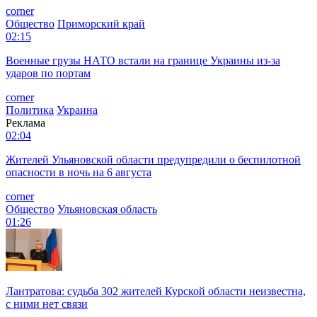
corner
Общество
Приморский край
02:15
Военные грузы НАТО встали на границе Украины из-за
ударов по портам
corner
Политика
Украина
Реклама
02:04
Жителей Ульяновской области предупредили о беспилотной
опасности в ночь на 6 августа
corner
Общество
Ульяновская область
01:26
Лантратова: судьба 302 жителей Курской области неизвестна,
с ними нет связи