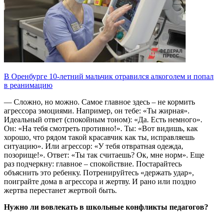
В Оренбурге 10-летний мальчик отравился алкоголем и попал
в реанимацию
— Сложно, но можно. Самое главное здесь – не кормить
агрессора эмоциями. Например, он тебе: «Ты жирная».
Идеальный ответ (спокойным тоном): «Да. Есть немного».
Он: «На тебя смотреть противно!». Ты: «Вот видишь, как
хорошо, что рядом такой красавчик как ты, исправляешь
ситуацию». Или агрессор: «У тебя отвратная одежда,
позорище!». Ответ: «Ты так считаешь? Ок, мне норм». Еще
раз подчеркну: главное – спокойствие. Постарайтесь
объяснить это ребенку. Потренируйтесь «держать удар»,
поиграйте дома в агрессора и жертву. И рано или поздно
жертва перестанет жертвой быть.
Нужно ли вовлекать в школьные конфликты педагогов?