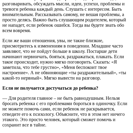
разговаривать, обсуждать мысли, идеи, успехи, проблемы и
тревоги ребенка каждый день. Слушать с интересом. Быть
внимательным. Рассказывать самому, не вешая проблемы, а
просто делясь. Важно быть слушающим родителем, который
не нападет, если ребенок ошибся. Тогда вы будете знать обо
всем вовремя.
Если же ваши отношения, увы, не такие близкие,
присмотритесь к изменениям в поведении. Младшие часто
заявляют, что не пойдут больше в школу. Постарше дети
начинают нервничать, бояться, раздражаться, плакать. Если
такое происходит, нужно мягко поговорить. Сказать: «Я
заметила, что тебе грустно», «Меня беспокоит твое
настроение». А не обвиняющие «ты раздражительный», «ты
какой-то нервный». Мягко вывести на разговор.
Если не получается достучаться до ребенка?
— Для родителя главное – не быть равнодушным. Нельзя
бросать ребенка с его проблемами бороться в одиночку. Если
не можете помочь сами, если ребенок не раскрывается,
отведите его к психологу. Объясните, что в этом нет ничего
этакого. Это просто человек, который сможет помочь и
сохранит все в тайне.