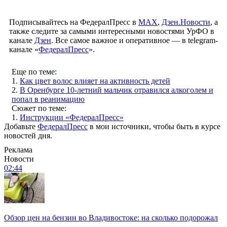
Подписывайтесь на ФедералПресс в
МАХ
,
Дзен.Новости
, а
также следите за самыми интересными новостями УрФО в
канале
Дзен
. Все самое важное и оперативное — в telegram-
канале «
ФедералПресс
».
Еще по теме:
1.
Как цвет волос влияет на активность детей
2.
В Оренбурге 10-летний мальчик отравился алкоголем и
попал в реанимацию
Сюжет по теме:
1.
Инструкции «ФедералПресс»
Добавьте
ФедералПресс
в мои источники, чтобы быть в курсе
новостей дня.
Реклама
Новости
02:44
Обзор цен на бензин во Владивостоке: на сколько подорожал