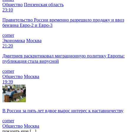
Общество
Пензенская область
23:10
Правительство России временно разрешило продажу и ввоз
бензина Евро-2 и Евро-3
corner
Экономика
Москва
21:20
Дмитриев раскритиковал миграционную политику Европы:
публикация стала вирусной
corner
Общество
Москва
19:39
В России за пять лет вдвое вырос интерес к наставничеству
corner
Общество
Москва
показать еще [...]