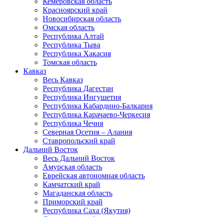
Кемеровская область
Красноярский край
Новосибирская область
Омская область
Республика Алтай
Республика Тыва
Республика Хакасия
Томская область
Кавказ
Весь Кавказ
Республика Дагестан
Республика Ингушетия
Республика Кабардино-Балкария
Республика Карачаево-Черкесия
Республика Чечня
Северная Осетия – Алания
Ставропольский край
Дальний Восток
Весь Дальний Восток
Амурская область
Еврейская автономная область
Камчатский край
Магаданская область
Приморский край
Республика Саха (Якутия)