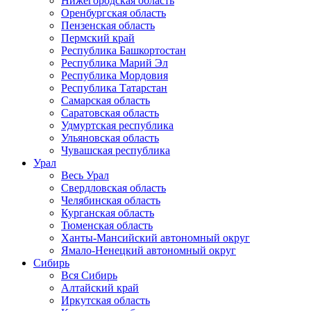
Нижегородская область
Оренбургская область
Пензенская область
Пермский край
Республика Башкортостан
Республика Марий Эл
Республика Мордовия
Республика Татарстан
Самарская область
Саратовская область
Удмуртская республика
Ульяновская область
Чувашская республика
Урал
Весь Урал
Свердловская область
Челябинская область
Курганская область
Тюменская область
Ханты-Мансийский автономный округ
Ямало-Ненецкий автономный округ
Сибирь
Вся Сибирь
Алтайский край
Иркутская область