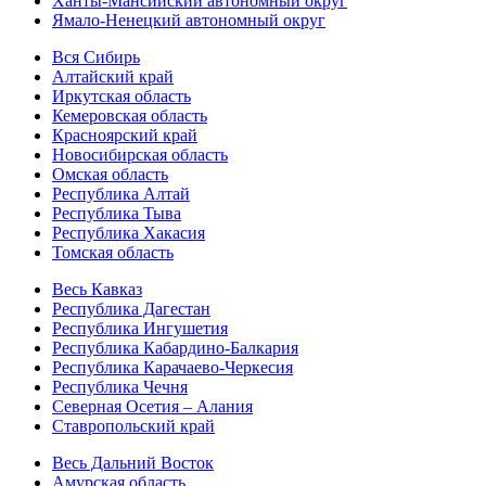
Ханты-Мансийский автономный округ
Ямало-Ненецкий автономный округ
Вся Сибирь
Алтайский край
Иркутская область
Кемеровская область
Красноярский край
Новосибирская область
Омская область
Республика Алтай
Республика Тыва
Республика Хакасия
Томская область
Весь Кавказ
Республика Дагестан
Республика Ингушетия
Республика Кабардино-Балкария
Республика Карачаево-Черкесия
Республика Чечня
Северная Осетия – Алания
Ставропольский край
Весь Дальний Восток
Амурская область