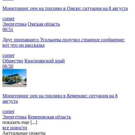
Мониторинг цен на топливо в Омске: ситуация на 8 августа
corner
Энергетика
Омская область
06:51
Друг пропавшего Усольцева получил странное сообщение:
вот что он рассказал
corner
Общество
Красноярский край
06:50
Мониторинг цен на топливо в Кемерове: ситуация на 8
августа
corner
Энергетика
Кемеровская область
показать еще [...]
все новости
Актуальные сюжеты