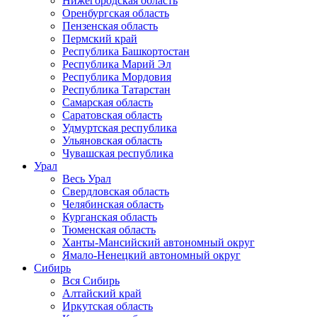
Нижегородская область
Оренбургская область
Пензенская область
Пермский край
Республика Башкортостан
Республика Марий Эл
Республика Мордовия
Республика Татарстан
Самарская область
Саратовская область
Удмуртская республика
Ульяновская область
Чувашская республика
Урал
Весь Урал
Свердловская область
Челябинская область
Курганская область
Тюменская область
Ханты-Мансийский автономный округ
Ямало-Ненецкий автономный округ
Сибирь
Вся Сибирь
Алтайский край
Иркутская область