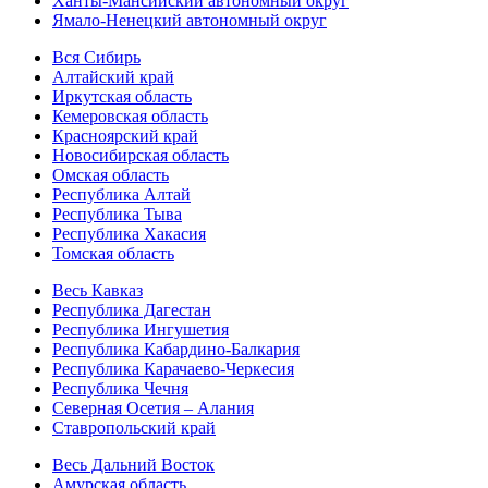
Ханты-Мансийский автономный округ
Ямало-Ненецкий автономный округ
Вся Сибирь
Алтайский край
Иркутская область
Кемеровская область
Красноярский край
Новосибирская область
Омская область
Республика Алтай
Республика Тыва
Республика Хакасия
Томская область
Весь Кавказ
Республика Дагестан
Республика Ингушетия
Республика Кабардино-Балкария
Республика Карачаево-Черкесия
Республика Чечня
Северная Осетия – Алания
Ставропольский край
Весь Дальний Восток
Амурская область