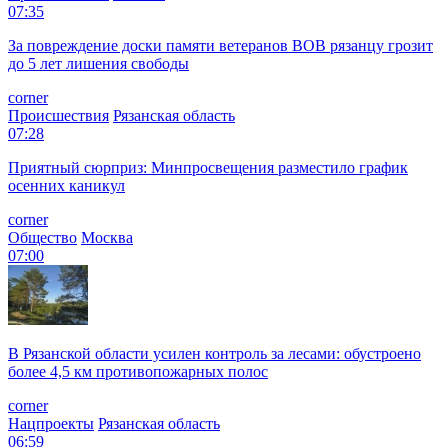
07:35
За повреждение доски памяти ветеранов ВОВ рязанцу грозит
до 5 лет лишения свободы
corner
Происшествия
Рязанская область
07:28
Приятный сюрприз: Минпросвещения разместило график
осенних каникул
corner
Общество
Москва
07:00
В Рязанской области усилен контроль за лесами: обустроено
более 4,5 км противопожарных полос
corner
Нацпроекты
Рязанская область
06:59