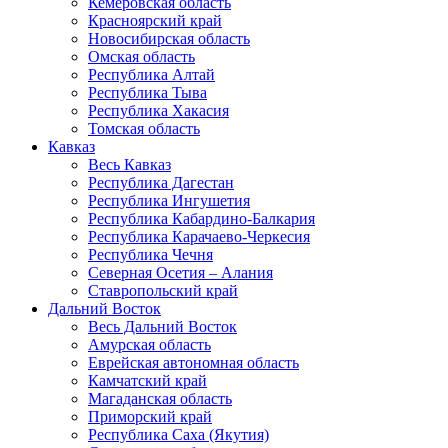
Кемеровская область
Красноярский край
Новосибирская область
Омская область
Республика Алтай
Республика Тыва
Республика Хакасия
Томская область
Кавказ
Весь Кавказ
Республика Дагестан
Республика Ингушетия
Республика Кабардино-Балкария
Республика Карачаево-Черкесия
Республика Чечня
Северная Осетия – Алания
Ставропольский край
Дальний Восток
Весь Дальний Восток
Амурская область
Еврейская автономная область
Камчатский край
Магаданская область
Приморский край
Республика Саха (Якутия)