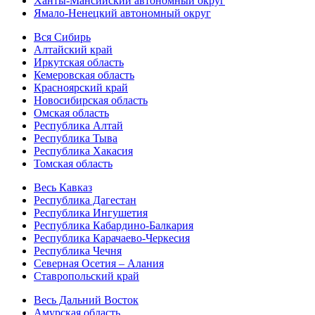
Ханты-Мансийский автономный округ
Ямало-Ненецкий автономный округ
Вся Сибирь
Алтайский край
Иркутская область
Кемеровская область
Красноярский край
Новосибирская область
Омская область
Республика Алтай
Республика Тыва
Республика Хакасия
Томская область
Весь Кавказ
Республика Дагестан
Республика Ингушетия
Республика Кабардино-Балкария
Республика Карачаево-Черкесия
Республика Чечня
Северная Осетия – Алания
Ставропольский край
Весь Дальний Восток
Амурская область