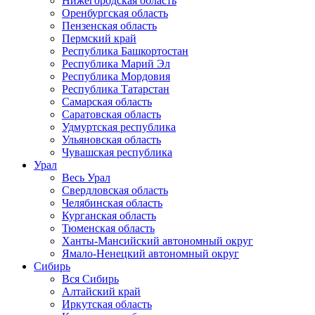
Нижегородская область
Оренбургская область
Пензенская область
Пермский край
Республика Башкортостан
Республика Марий Эл
Республика Мордовия
Республика Татарстан
Самарская область
Саратовская область
Удмуртская республика
Ульяновская область
Чувашская республика
Урал
Весь Урал
Свердловская область
Челябинская область
Курганская область
Тюменская область
Ханты-Мансийский автономный округ
Ямало-Ненецкий автономный округ
Сибирь
Вся Сибирь
Алтайский край
Иркутская область