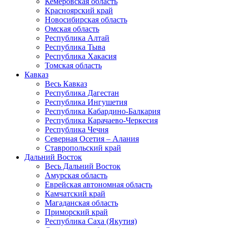
Кемеровская область
Красноярский край
Новосибирская область
Омская область
Республика Алтай
Республика Тыва
Республика Хакасия
Томская область
Кавказ
Весь Кавказ
Республика Дагестан
Республика Ингушетия
Республика Кабардино-Балкария
Республика Карачаево-Черкесия
Республика Чечня
Северная Осетия – Алания
Ставропольский край
Дальний Восток
Весь Дальний Восток
Амурская область
Еврейская автономная область
Камчатский край
Магаданская область
Приморский край
Республика Саха (Якутия)