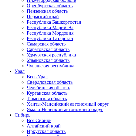
Нижегородская область
Оренбургская область
Пензенская область
Пермский край
Республика Башкортостан
Республика Марий Эл
Республика Мордовия
Республика Татарстан
Самарская область
Саратовская область
Удмуртская республика
Ульяновская область
Чувашская республика
Урал
Весь Урал
Свердловская область
Челябинская область
Курганская область
Тюменская область
Ханты-Мансийский автономный округ
Ямало-Ненецкий автономный округ
Сибирь
Вся Сибирь
Алтайский край
Иркутская область