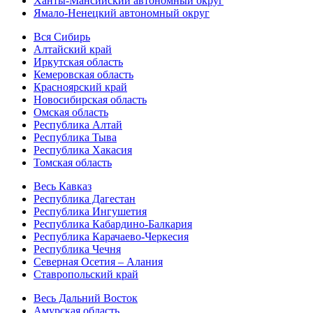
Ханты-Мансийский автономный округ
Ямало-Ненецкий автономный округ
Вся Сибирь
Алтайский край
Иркутская область
Кемеровская область
Красноярский край
Новосибирская область
Омская область
Республика Алтай
Республика Тыва
Республика Хакасия
Томская область
Весь Кавказ
Республика Дагестан
Республика Ингушетия
Республика Кабардино-Балкария
Республика Карачаево-Черкесия
Республика Чечня
Северная Осетия – Алания
Ставропольский край
Весь Дальний Восток
Амурская область