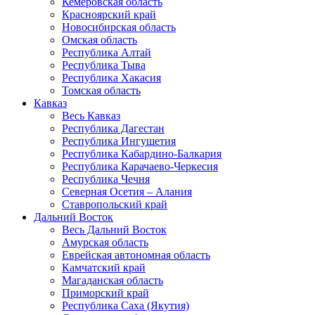
Кемеровская область
Красноярский край
Новосибирская область
Омская область
Республика Алтай
Республика Тыва
Республика Хакасия
Томская область
Кавказ
Весь Кавказ
Республика Дагестан
Республика Ингушетия
Республика Кабардино-Балкария
Республика Карачаево-Черкесия
Республика Чечня
Северная Осетия – Алания
Ставропольский край
Дальний Восток
Весь Дальний Восток
Амурская область
Еврейская автономная область
Камчатский край
Магаданская область
Приморский край
Республика Саха (Якутия)