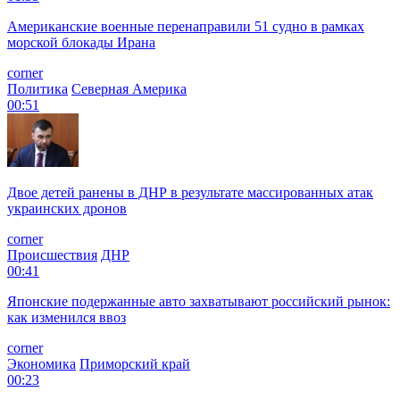
Американские военные перенаправили 51 судно в рамках
морской блокады Ирана
corner
Политика
Северная Америка
00:51
Двое детей ранены в ДНР в результате массированных атак
украинских дронов
corner
Происшествия
ДНР
00:41
Японские подержанные авто захватывают российский рынок:
как изменился ввоз
corner
Экономика
Приморский край
00:23