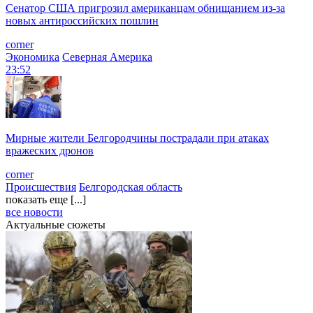
Сенатор США пригрозил американцам обнищанием из-за
новых антироссийских пошлин
corner
Экономика
Северная Америка
23:52
Мирные жители Белгородчины пострадали при атаках
вражеских дронов
corner
Происшествия
Белгородская область
показать еще [...]
все новости
Актуальные сюжеты