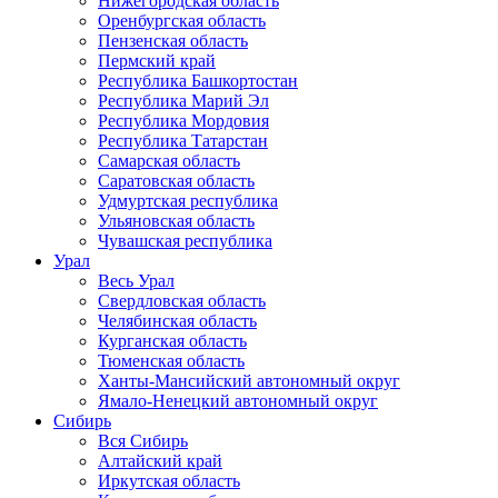
Нижегородская область
Оренбургская область
Пензенская область
Пермский край
Республика Башкортостан
Республика Марий Эл
Республика Мордовия
Республика Татарстан
Самарская область
Саратовская область
Удмуртская республика
Ульяновская область
Чувашская республика
Урал
Весь Урал
Свердловская область
Челябинская область
Курганская область
Тюменская область
Ханты-Мансийский автономный округ
Ямало-Ненецкий автономный округ
Сибирь
Вся Сибирь
Алтайский край
Иркутская область