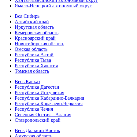
Ханты-Мансийский автономный округ
Ямало-Ненецкий автономный округ
Вся Сибирь
Алтайский край
Иркутская область
Кемеровская область
Красноярский край
Новосибирская область
Омская область
Республика Алтай
Республика Тыва
Республика Хакасия
Томская область
Весь Кавказ
Республика Дагестан
Республика Ингушетия
Республика Кабардино-Балкария
Республика Карачаево-Черкесия
Республика Чечня
Северная Осетия – Алания
Ставропольский край
Весь Дальний Восток
Амурская область