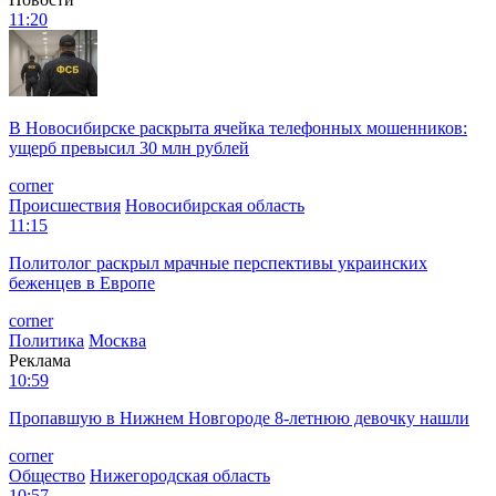
11:20
В Новосибирске раскрыта ячейка телефонных мошенников:
ущерб превысил 30 млн рублей
corner
Происшествия
Новосибирская область
11:15
Политолог раскрыл мрачные перспективы украинских
беженцев в Европе
corner
Политика
Москва
Реклама
10:59
Пропавшую в Нижнем Новгороде 8-летнюю девочку нашли
corner
Общество
Нижегородская область
10:57