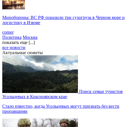
Минобороны: ВС РФ поразили три сухогруза в Черном море и
логистику в Изюме
corner
Политика
Москва
показать еще [...]
все новости
Актуальные сюжеты
Поиск семьи туристов
Усольцевых в Красноярском крае
Стало известно, когда Усольцевых могут признать без вести
пропавшими