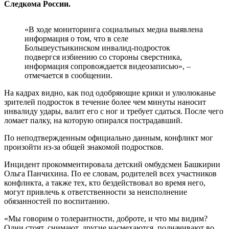
Следкома России.
«В ходе мониторинга социальных медиа выявлена
информация о том, что в селе
Большеустьикинском инвалид-подросток
подвергся избиению со стороны сверстника,
информация сопровождается видеозаписью», –
отмечается в сообщении.
На кадрах видно, как под одобряющие крики и улюлюканье
зрителей подросток в течение более чем минуты наносит
инвалиду удары, валит его с ног и требует сдаться. После чего
ломает палку, на которую опирался пострадавший.
По неподтвержденным официально данным, конфликт мог
произойти из-за общей знакомой подростков.
Инцидент прокомментировала детский омбудсмен Башкирии
Ольга Панчихина. По ее словам, родителей всех участников
конфликта, а также тех, кто бездействовал во время него,
могут привлечь к ответственности за неисполнение
обязанностей по воспитанию.
«Мы говорим о толерантности, доброте, и что мы видим?
Одни стоят, снимают, другие насмехаются, подначивают во