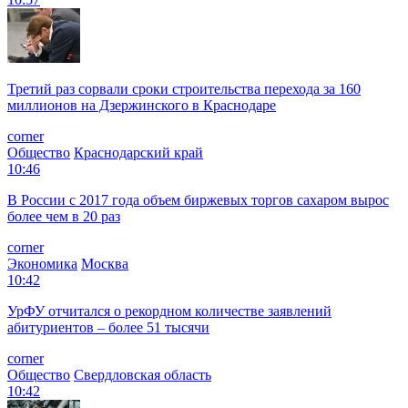
Третий раз сорвали сроки строительства перехода за 160
миллионов на Дзержинского в Краснодаре
corner
Общество
Краснодарский край
10:46
В России с 2017 года объем биржевых торгов сахаром вырос
более чем в 20 раз
corner
Экономика
Москва
10:42
УрФУ отчитался о рекордном количестве заявлений
абитуриентов – более 51 тысячи
corner
Общество
Свердловская область
10:42