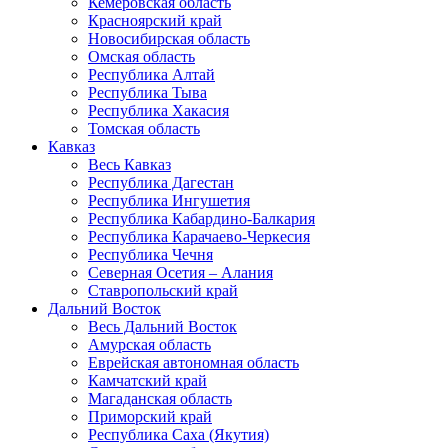
Кемеровская область
Красноярский край
Новосибирская область
Омская область
Республика Алтай
Республика Тыва
Республика Хакасия
Томская область
Кавказ
Весь Кавказ
Республика Дагестан
Республика Ингушетия
Республика Кабардино-Балкария
Республика Карачаево-Черкесия
Республика Чечня
Северная Осетия – Алания
Ставропольский край
Дальний Восток
Весь Дальний Восток
Амурская область
Еврейская автономная область
Камчатский край
Магаданская область
Приморский край
Республика Саха (Якутия)