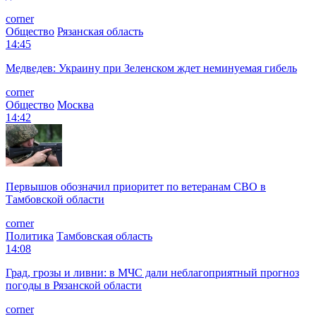
corner
Общество
Рязанская область
14:45
Медведев: Украину при Зеленском ждет неминуемая гибель
corner
Общество
Москва
14:42
Первышов обозначил приоритет по ветеранам СВО в
Тамбовской области
corner
Политика
Тамбовская область
14:08
Град, грозы и ливни: в МЧС дали неблагоприятный прогноз
погоды в Рязанской области
corner