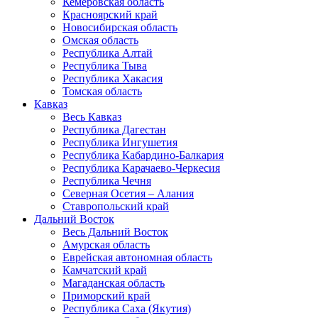
Кемеровская область
Красноярский край
Новосибирская область
Омская область
Республика Алтай
Республика Тыва
Республика Хакасия
Томская область
Кавказ
Весь Кавказ
Республика Дагестан
Республика Ингушетия
Республика Кабардино-Балкария
Республика Карачаево-Черкесия
Республика Чечня
Северная Осетия – Алания
Ставропольский край
Дальний Восток
Весь Дальний Восток
Амурская область
Еврейская автономная область
Камчатский край
Магаданская область
Приморский край
Республика Саха (Якутия)