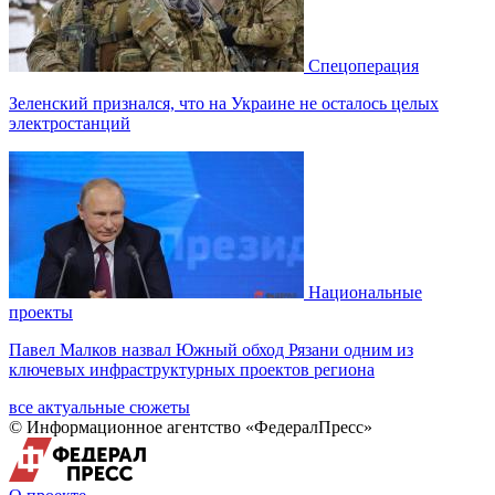
Спецоперация
Зеленский признался, что на Украине не осталось целых
электростанций
Национальные
проекты
Павел Малков назвал Южный обход Рязани одним из
ключевых инфраструктурных проектов региона
все актуальные сюжеты
© Информационное агентство «ФедералПресс»