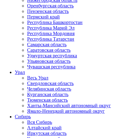
Нижегородская область
Оренбургская область
Пензенская область
Пермский край
Республика Башкортостан
Республика Марий Эл
Республика Мордовия
Республика Татарстан
Самарская область
Саратовская область
Удмуртская республика
Ульяновская область
Чувашская республика
Урал
Весь Урал
Свердловская область
Челябинская область
Курганская область
Тюменская область
Ханты-Мансийский автономный округ
Ямало-Ненецкий автономный округ
Сибирь
Вся Сибирь
Алтайский край
Иркутская область