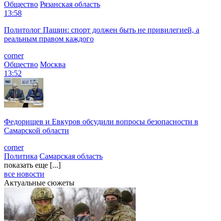
Общество
Рязанская область
13:58
Политолог Пашин: спорт должен быть не привилегией, а
реальным правом каждого
corner
Общество
Москва
13:52
Федорищев и Евкуров обсудили вопросы безопасности в
Самарской области
corner
Политика
Самарская область
показать еще [...]
все новости
Актуальные сюжеты