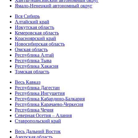
Ханты-Мансийский автономный округ
Ямало-Ненецкий автономный округ
Вся Сибирь
Алтайский край
Иркутская область
Кемеровская область
Красноярский край
Новосибирская область
Омская область
Республика Алтай
Республика Тыва
Республика Хакасия
Томская область
Весь Кавказ
Республика Дагестан
Республика Ингушетия
Республика Кабардино-Балкария
Республика Карачаево-Черкесия
Республика Чечня
Северная Осетия – Алания
Ставропольский край
Весь Дальний Восток
Амурская область