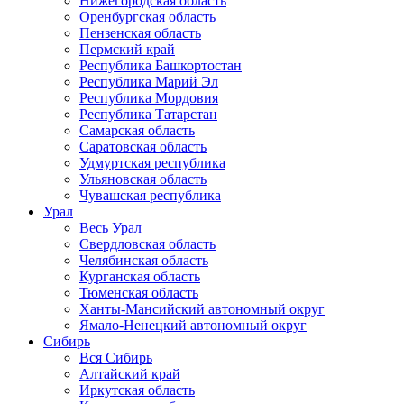
Нижегородская область
Оренбургская область
Пензенская область
Пермский край
Республика Башкортостан
Республика Марий Эл
Республика Мордовия
Республика Татарстан
Самарская область
Саратовская область
Удмуртская республика
Ульяновская область
Чувашская республика
Урал
Весь Урал
Свердловская область
Челябинская область
Курганская область
Тюменская область
Ханты-Мансийский автономный округ
Ямало-Ненецкий автономный округ
Сибирь
Вся Сибирь
Алтайский край
Иркутская область