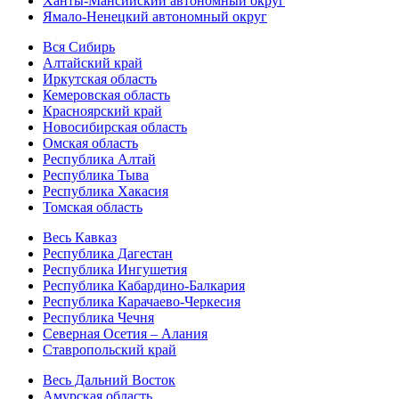
Ханты-Мансийский автономный округ
Ямало-Ненецкий автономный округ
Вся Сибирь
Алтайский край
Иркутская область
Кемеровская область
Красноярский край
Новосибирская область
Омская область
Республика Алтай
Республика Тыва
Республика Хакасия
Томская область
Весь Кавказ
Республика Дагестан
Республика Ингушетия
Республика Кабардино-Балкария
Республика Карачаево-Черкесия
Республика Чечня
Северная Осетия – Алания
Ставропольский край
Весь Дальний Восток
Амурская область