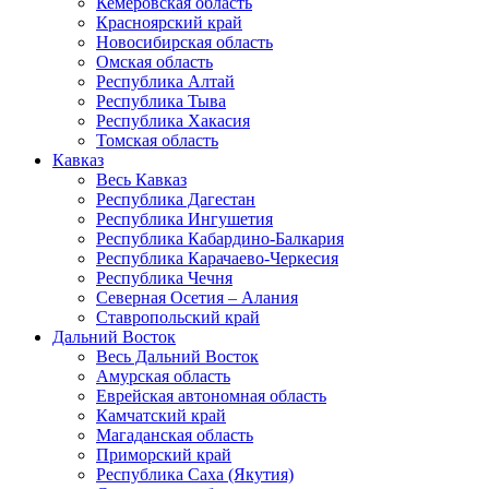
Кемеровская область
Красноярский край
Новосибирская область
Омская область
Республика Алтай
Республика Тыва
Республика Хакасия
Томская область
Кавказ
Весь Кавказ
Республика Дагестан
Республика Ингушетия
Республика Кабардино-Балкария
Республика Карачаево-Черкесия
Республика Чечня
Северная Осетия – Алания
Ставропольский край
Дальний Восток
Весь Дальний Восток
Амурская область
Еврейская автономная область
Камчатский край
Магаданская область
Приморский край
Республика Саха (Якутия)