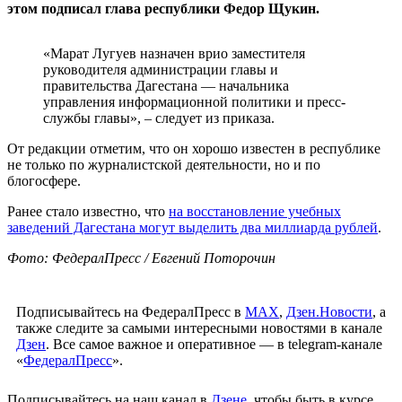
этом подписал глава республики Федор Щукин.
«Марат Лугуев назначен врио заместителя
руководителя администрации главы и
правительства Дагестана — начальника
управления информационной политики и пресс-
службы главы», – следует из приказа.
От редакции отметим, что он хорошо известен в республике
не только по журналистской деятельности, но и по
блогосфере.
Ранее стало известно, что
на восстановление учебных
заведений Дагестана могут выделить два миллиарда рублей
.
Фото: ФедералПресс / Евгений Поторочин
Подписывайтесь на ФедералПресс в
МАХ
,
Дзен.Новости
, а
также следите за самыми интересными новостями в канале
Дзен
. Все самое важное и оперативное — в telegram-канале
«
ФедералПресс
».
Подписывайтесь на наш канал в
Дзене
, чтобы быть в курсе