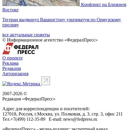
Конфликт на Ближнем
Востоке
Тегеран выдвинул Вашингтону ультиматум по Ормузскому
проливу
все актуальные сюжеты
© Информационное агентство «ФедералПресс»
О проекте
Реклама
Редакция
Авторизация
2007-2026 ©
Редакция «
ФедералПресс
»
Адрес для корреспонденции и посетителей:
127018
, Россия, г.
Москва
,
ул. Полковая, д. 3, стр. 3
, офис 211
Тел.
+7(499) 112-35-89
E-mail:
news@fedpress.ru
«ФедералПресс» - медиа-холдинг: экспертный канал,