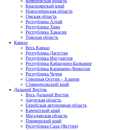
Кемеровская область
Красноярский край
Новосибирская область
Омская область
Республика Алтай
Республика Тыва
Республика Хакасия
Томская область
Кавказ
Весь Кавказ
Республика Дагестан
Республика Ингушетия
Республика Кабардино-Балкария
Республика Карачаево-Черкесия
Республика Чечня
Северная Осетия – Алания
Ставропольский край
Дальний Восток
Весь Дальний Восток
Амурская область
Еврейская автономная область
Камчатский край
Магаданская область
Приморский край
Республика Саха (Якутия)