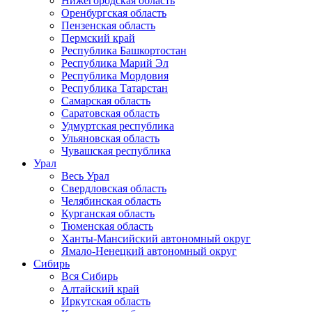
Нижегородская область
Оренбургская область
Пензенская область
Пермский край
Республика Башкортостан
Республика Марий Эл
Республика Мордовия
Республика Татарстан
Самарская область
Саратовская область
Удмуртская республика
Ульяновская область
Чувашская республика
Урал
Весь Урал
Свердловская область
Челябинская область
Курганская область
Тюменская область
Ханты-Мансийский автономный округ
Ямало-Ненецкий автономный округ
Сибирь
Вся Сибирь
Алтайский край
Иркутская область