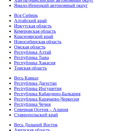
Ханты-Мансийский автономный округ
Ямало-Ненецкий автономный округ
Вся Сибирь
Алтайский край
Иркутская область
Кемеровская область
Красноярский край
Новосибирская область
Омская область
Республика Алтай
Республика Тыва
Республика Хакасия
Томская область
Весь Кавказ
Республика Дагестан
Республика Ингушетия
Республика Кабардино-Балкария
Республика Карачаево-Черкесия
Республика Чечня
Северная Осетия – Алания
Ставропольский край
Весь Дальний Восток
Амурская область