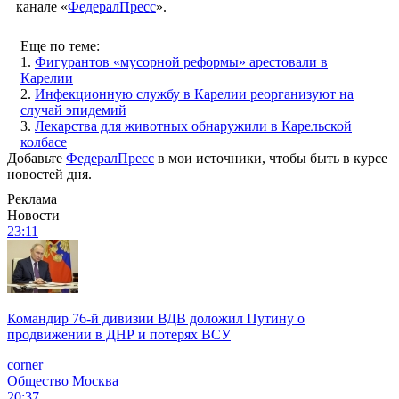
канале «
ФедералПресс
».
Еще по теме:
1.
Фигурантов «мусорной реформы» арестовали в
Карелии
2.
Инфекционную службу в Карелии реорганизуют на
случай эпидемий
3.
Лекарства для животных обнаружили в Карельской
колбасе
Добавьте
ФедералПресс
в мои источники, чтобы быть в курсе
новостей дня.
Реклама
Новости
23:11
Командир 76-й дивизии ВДВ доложил Путину о
продвижении в ДНР и потерях ВСУ
corner
Общество
Москва
20:37