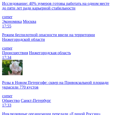
Исследование: 40% зумеров готовы работать на одном месте
до пяти лет ради карьерной стабильности
corner
Экономика
Москва
17:55
Режим беспилотной опасности ввели на территории
Нижегородской области
corner
Происшествия
Нижегородская область
17:34
Розы в Новом Петергофе: сквер на Привокзальной площади
украсили 770 кустов
corner
Общество
Санкт-Петербург
17:33
Инклюзивные организации передали «Единой России»