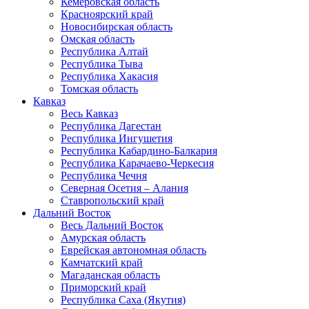
Кемеровская область
Красноярский край
Новосибирская область
Омская область
Республика Алтай
Республика Тыва
Республика Хакасия
Томская область
Кавказ
Весь Кавказ
Республика Дагестан
Республика Ингушетия
Республика Кабардино-Балкария
Республика Карачаево-Черкесия
Республика Чечня
Северная Осетия – Алания
Ставропольский край
Дальний Восток
Весь Дальний Восток
Амурская область
Еврейская автономная область
Камчатский край
Магаданская область
Приморский край
Республика Саха (Якутия)