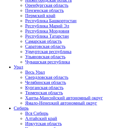
Нижегородская область
Оренбургская область
Пензенская область
Пермский край
Республика Башкортостан
Республика Марий Эл
Республика Мордовия
Республика Татарстан
Самарская область
Саратовская область
Удмуртская республика
Ульяновская область
Чувашская республика
Урал
Весь Урал
Свердловская область
Челябинская область
Курганская область
Тюменская область
Ханты-Мансийский автономный округ
Ямало-Ненецкий автономный округ
Сибирь
Вся Сибирь
Алтайский край
Иркутская область