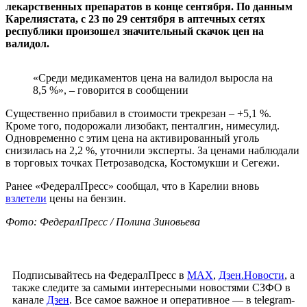
лекарственных препаратов в конце сентября. По данным
Карелиястата, с 23 по 29 сентября в аптечных сетях
республики произошел значительный скачок цен на
валидол.
«Среди медикаментов цена на валидол выросла на
8,5 %», – говорится в сообщении
Существенно прибавил в стоимости трекрезан – +5,1 %.
Кроме того, подорожали лизобакт, пенталгин, нимесулид.
Одновременно с этим цена на активированный уголь
снизилась на 2,2 %, уточнили эксперты. За ценами наблюдали
в торговых точках Петрозаводска, Костомукши и Сегежи.
Ранее «ФедералПресс» сообщал, что в Карелии вновь
взлетели
цены на бензин.
Фото: ФедералПресс / Полина Зиновьева
Подписывайтесь на ФедералПресс в
МАХ
,
Дзен.Новости
, а
также следите за самыми интересными новостями СЗФО в
канале
Дзен
. Все самое важное и оперативное — в telegram-