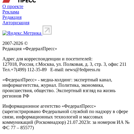
О проекте
Реклама
Редакция
Авторизация
2007-2026 ©
Редакция «
ФедералПресс
»
Адрес для корреспонденции и посетителей:
127018
, Россия, г.
Москва
,
ул. Полковая, д. 3, стр. 3
, офис 211
Тел.
+7(499) 112-35-89
E-mail:
news@fedpress.ru
«ФедералПресс» - медиа-холдинг: экспертный канал,
информагентства, журнал. Политика, экономика,
происшествия, общество. Экспертный взгляд на жизнь
регионов РФ
Информационное агентство «ФедералПресс»
(зарегистрировано Федеральной службой по надзору в сфере
связи, информационных технологий и массовых
коммуникаций (Роскомнадзор) 21.07.2023г. за номером ИА №
ФС 77 – 85577)