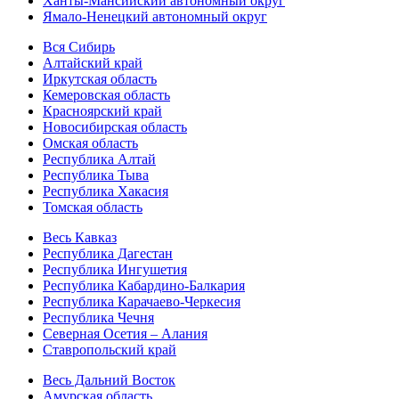
Ханты-Мансийский автономный округ
Ямало-Ненецкий автономный округ
Вся Сибирь
Алтайский край
Иркутская область
Кемеровская область
Красноярский край
Новосибирская область
Омская область
Республика Алтай
Республика Тыва
Республика Хакасия
Томская область
Весь Кавказ
Республика Дагестан
Республика Ингушетия
Республика Кабардино-Балкария
Республика Карачаево-Черкесия
Республика Чечня
Северная Осетия – Алания
Ставропольский край
Весь Дальний Восток
Амурская область