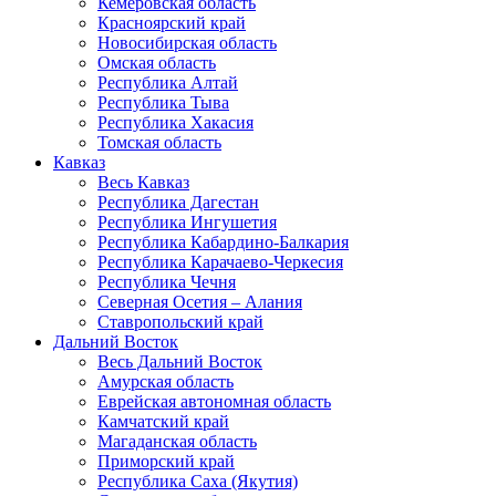
Кемеровская область
Красноярский край
Новосибирская область
Омская область
Республика Алтай
Республика Тыва
Республика Хакасия
Томская область
Кавказ
Весь Кавказ
Республика Дагестан
Республика Ингушетия
Республика Кабардино-Балкария
Республика Карачаево-Черкесия
Республика Чечня
Северная Осетия – Алания
Ставропольский край
Дальний Восток
Весь Дальний Восток
Амурская область
Еврейская автономная область
Камчатский край
Магаданская область
Приморский край
Республика Саха (Якутия)