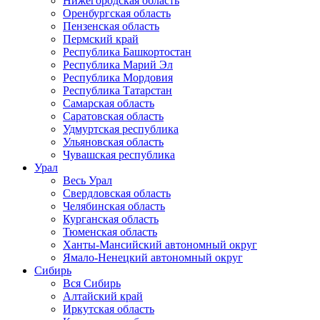
Нижегородская область
Оренбургская область
Пензенская область
Пермский край
Республика Башкортостан
Республика Марий Эл
Республика Мордовия
Республика Татарстан
Самарская область
Саратовская область
Удмуртская республика
Ульяновская область
Чувашская республика
Урал
Весь Урал
Свердловская область
Челябинская область
Курганская область
Тюменская область
Ханты-Мансийский автономный округ
Ямало-Ненецкий автономный округ
Сибирь
Вся Сибирь
Алтайский край
Иркутская область