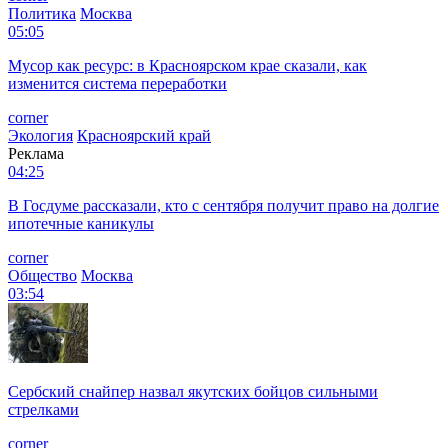
Политика
Москва
05:05
Мусор как ресурс: в Красноярском крае сказали, как
изменится система переработки
corner
Экология
Красноярский край
Реклама
04:25
В Госдуме рассказали, кто с сентября получит право на долгие
ипотечные каникулы
corner
Общество
Москва
03:54
Сербский снайпер назвал якутских бойцов сильными
стрелками
corner