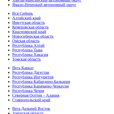
Ханты-Мансийский автономный округ
Ямало-Ненецкий автономный округ
Вся Сибирь
Алтайский край
Иркутская область
Кемеровская область
Красноярский край
Новосибирская область
Омская область
Республика Алтай
Республика Тыва
Республика Хакасия
Томская область
Весь Кавказ
Республика Дагестан
Республика Ингушетия
Республика Кабардино-Балкария
Республика Карачаево-Черкесия
Республика Чечня
Северная Осетия – Алания
Ставропольский край
Весь Дальний Восток
Амурская область