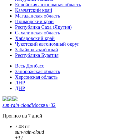
Еврейская автономная область
Камчатский край
Магаданская область
Приморский край
Республика Саха (Якутия)
Сахалинская область
Хабаровский край
Чукотский автономный округ
Забайкальский край
Республика Бурятия
Весь Донбасс
Запорожская область
Херсонская область
ЛНР
ДНР
sun-rain-cloud
Москва
+32
Прогноз на 7 дней
7.08 пт
sun-rain-cloud
+32