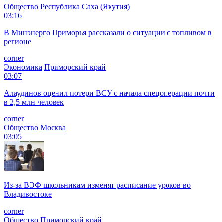
Общество
Республика Саха (Якутия)
03:16
В Минэнерго Приморья рассказали о ситуации с топливом в
регионе
corner
Экономика
Приморский край
03:07
Алаудинов оценил потери ВСУ с начала спецоперации почти
в 2,5 млн человек
corner
Общество
Москва
03:05
Из-за ВЭФ школьникам изменят расписание уроков во
Владивостоке
corner
Общество
Приморский край