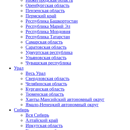
Нижегородская область
Оренбургская область
Пензенская область
Пермский край
Республика Башкортостан
Республика Марий Эл
Республика Мордовия
Республика Татарстан
Самарская область
Саратовская область
Удмуртская республика
Ульяновская область
Чувашская республика
Урал
Весь Урал
Свердловская область
Челябинская область
Курганская область
Тюменская область
Ханты-Мансийский автономный округ
Ямало-Ненецкий автономный округ
Сибирь
Вся Сибирь
Алтайский край
Иркутская область