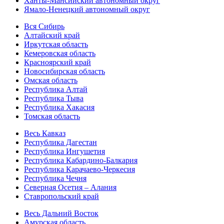
Ханты-Мансийский автономный округ
Ямало-Ненецкий автономный округ
Вся Сибирь
Алтайский край
Иркутская область
Кемеровская область
Красноярский край
Новосибирская область
Омская область
Республика Алтай
Республика Тыва
Республика Хакасия
Томская область
Весь Кавказ
Республика Дагестан
Республика Ингушетия
Республика Кабардино-Балкария
Республика Карачаево-Черкесия
Республика Чечня
Северная Осетия – Алания
Ставропольский край
Весь Дальний Восток
Амурская область