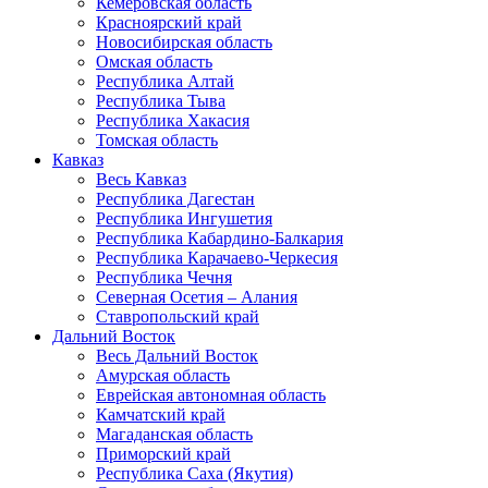
Кемеровская область
Красноярский край
Новосибирская область
Омская область
Республика Алтай
Республика Тыва
Республика Хакасия
Томская область
Кавказ
Весь Кавказ
Республика Дагестан
Республика Ингушетия
Республика Кабардино-Балкария
Республика Карачаево-Черкесия
Республика Чечня
Северная Осетия – Алания
Ставропольский край
Дальний Восток
Весь Дальний Восток
Амурская область
Еврейская автономная область
Камчатский край
Магаданская область
Приморский край
Республика Саха (Якутия)