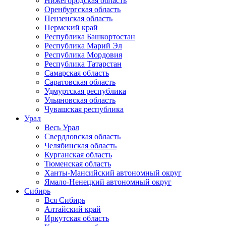
Нижегородская область
Оренбургская область
Пензенская область
Пермский край
Республика Башкортостан
Республика Марий Эл
Республика Мордовия
Республика Татарстан
Самарская область
Саратовская область
Удмуртская республика
Ульяновская область
Чувашская республика
Урал
Весь Урал
Свердловская область
Челябинская область
Курганская область
Тюменская область
Ханты-Мансийский автономный округ
Ямало-Ненецкий автономный округ
Сибирь
Вся Сибирь
Алтайский край
Иркутская область