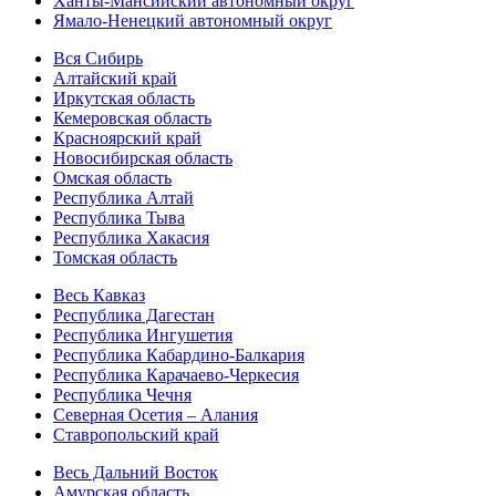
Ханты-Мансийский автономный округ
Ямало-Ненецкий автономный округ
Вся Сибирь
Алтайский край
Иркутская область
Кемеровская область
Красноярский край
Новосибирская область
Омская область
Республика Алтай
Республика Тыва
Республика Хакасия
Томская область
Весь Кавказ
Республика Дагестан
Республика Ингушетия
Республика Кабардино-Балкария
Республика Карачаево-Черкесия
Республика Чечня
Северная Осетия – Алания
Ставропольский край
Весь Дальний Восток
Амурская область