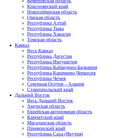
Кемеровская область
Красноярский край
Новосибирская область
Омская область
Республика Алтай
Республика Тыва
Республика Хакасия
Томская область
Кавказ
Весь Кавказ
Республика Дагестан
Республика Ингушетия
Республика Кабардино-Балкария
Республика Карачаево-Черкесия
Республика Чечня
Северная Осетия – Алания
Ставропольский край
Дальний Восток
Весь Дальний Восток
Амурская область
Еврейская автономная область
Камчатский край
Магаданская область
Приморский край
Республика Саха (Якутия)