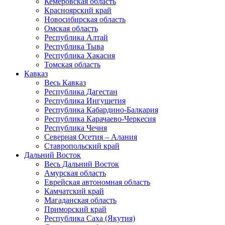
Кемеровская область
Красноярский край
Новосибирская область
Омская область
Республика Алтай
Республика Тыва
Республика Хакасия
Томская область
Кавказ
Весь Кавказ
Республика Дагестан
Республика Ингушетия
Республика Кабардино-Балкария
Республика Карачаево-Черкесия
Республика Чечня
Северная Осетия – Алания
Ставропольский край
Дальний Восток
Весь Дальний Восток
Амурская область
Еврейская автономная область
Камчатский край
Магаданская область
Приморский край
Республика Саха (Якутия)