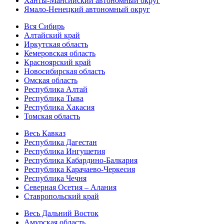
Ханты-Мансийский автономный округ
Ямало-Ненецкий автономный округ
Вся Сибирь
Алтайский край
Иркутская область
Кемеровская область
Красноярский край
Новосибирская область
Омская область
Республика Алтай
Республика Тыва
Республика Хакасия
Томская область
Весь Кавказ
Республика Дагестан
Республика Ингушетия
Республика Кабардино-Балкария
Республика Карачаево-Черкесия
Республика Чечня
Северная Осетия – Алания
Ставропольский край
Весь Дальний Восток
Амурская область