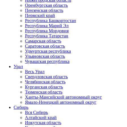
Нижегородская область
Оренбургская область
Пензенская область
Пермский край
Республика Башкортостан
Республика Марий Эл
Республика Мордовия
Республика Татарстан
Самарская область
Саратовская область
Удмуртская республика
Ульяновская область
Чувашская республика
Урал
Весь Урал
Свердловская область
Челябинская область
Курганская область
Тюменская область
Ханты-Мансийский автономный округ
Ямало-Ненецкий автономный округ
Сибирь
Вся Сибирь
Алтайский край
Иркутская область