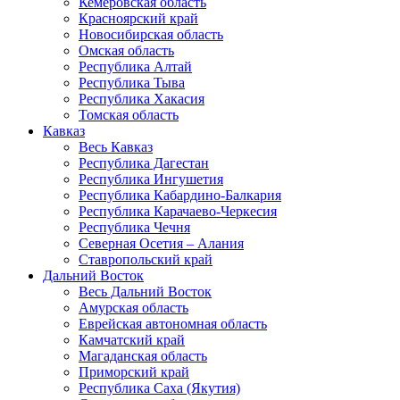
Кемеровская область
Красноярский край
Новосибирская область
Омская область
Республика Алтай
Республика Тыва
Республика Хакасия
Томская область
Кавказ
Весь Кавказ
Республика Дагестан
Республика Ингушетия
Республика Кабардино-Балкария
Республика Карачаево-Черкесия
Республика Чечня
Северная Осетия – Алания
Ставропольский край
Дальний Восток
Весь Дальний Восток
Амурская область
Еврейская автономная область
Камчатский край
Магаданская область
Приморский край
Республика Саха (Якутия)