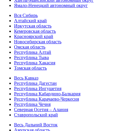
Ханты-Мансийский автономный округ
Ямало-Ненецкий автономный округ
Вся Сибирь
Алтайский край
Иркутская область
Кемеровская область
Красноярский край
Новосибирская область
Омская область
Республика Алтай
Республика Тыва
Республика Хакасия
Томская область
Весь Кавказ
Республика Дагестан
Республика Ингушетия
Республика Кабардино-Балкария
Республика Карачаево-Черкесия
Республика Чечня
Северная Осетия – Алания
Ставропольский край
Весь Дальний Восток
Амурская область