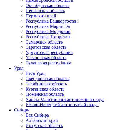
Нижегородская область
Оренбургская область
Пензенская область
Пермский край
Республика Башкортостан
Республика Марий Эл
Республика Мордовия
Республика Татарстан
Самарская область
Саратовская область
Удмуртская республика
Ульяновская область
Чувашская республика
Урал
Весь Урал
Свердловская область
Челябинская область
Курганская область
Тюменская область
Ханты-Мансийский автономный округ
Ямало-Ненецкий автономный округ
Сибирь
Вся Сибирь
Алтайский край
Иркутская область