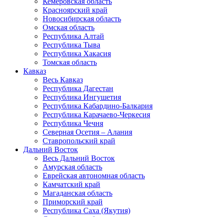
Кемеровская область
Красноярский край
Новосибирская область
Омская область
Республика Алтай
Республика Тыва
Республика Хакасия
Томская область
Кавказ
Весь Кавказ
Республика Дагестан
Республика Ингушетия
Республика Кабардино-Балкария
Республика Карачаево-Черкесия
Республика Чечня
Северная Осетия – Алания
Ставропольский край
Дальний Восток
Весь Дальний Восток
Амурская область
Еврейская автономная область
Камчатский край
Магаданская область
Приморский край
Республика Саха (Якутия)