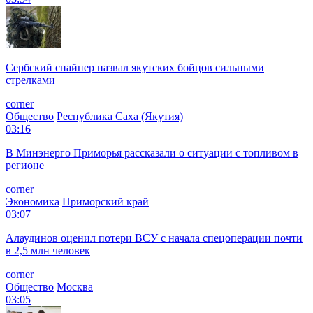
Сербский снайпер назвал якутских бойцов сильными
стрелками
corner
Общество
Республика Саха (Якутия)
03:16
В Минэнерго Приморья рассказали о ситуации с топливом в
регионе
corner
Экономика
Приморский край
03:07
Алаудинов оценил потери ВСУ с начала спецоперации почти
в 2,5 млн человек
corner
Общество
Москва
03:05