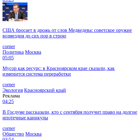
США бросает в дрожь от слов Медведева: советское оружие
возмездия до сих пор в строю
corner
Политика
Москва
05:05
Мусор как ресурс: в Красноярском крае сказали, как
изменится система переработки
corner
Экология
Красноярский край
Реклама
04:25
В Госдуме рассказали, кто с сентября получит право на долгие
ипотечные каникулы
corner
Общество
Москва
03:54