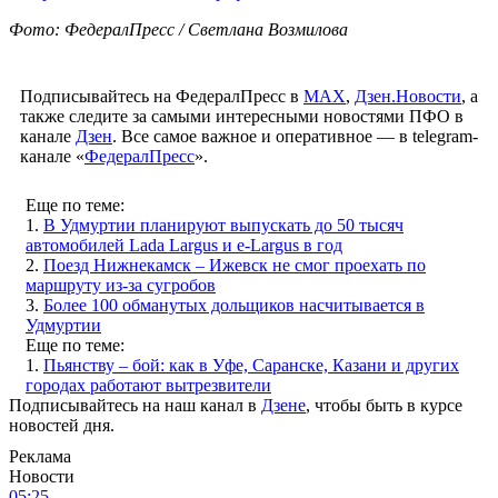
Фото: ФедералПресс / Светлана Возмилова
Подписывайтесь на ФедералПресс в
МАХ
,
Дзен.Новости
, а
также следите за самыми интересными новостями ПФО в
канале
Дзен
. Все самое важное и оперативное — в telegram-
канале «
ФедералПресс
».
Еще по теме:
1.
В Удмуртии планируют выпускать до 50 тысяч
автомобилей Lada Largus и e-Largus в год
2.
Поезд Нижнекамск – Ижевск не смог проехать по
маршруту из-за сугробов
3.
Более 100 обманутых дольщиков насчитывается в
Удмуртии
Еще по теме:
1.
Пьянству – бой: как в Уфе, Саранске, Казани и других
городах работают вытрезвители
Подписывайтесь на наш канал в
Дзене
, чтобы быть в курсе
новостей дня.
Реклама
Новости
05:25