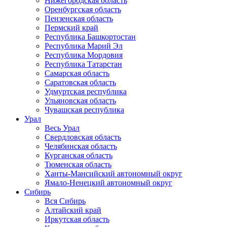
Нижегородская область
Оренбургская область
Пензенская область
Пермский край
Республика Башкортостан
Республика Марий Эл
Республика Мордовия
Республика Татарстан
Самарская область
Саратовская область
Удмуртская республика
Ульяновская область
Чувашская республика
Урал
Весь Урал
Свердловская область
Челябинская область
Курганская область
Тюменская область
Ханты-Мансийский автономный округ
Ямало-Ненецкий автономный округ
Сибирь
Вся Сибирь
Алтайский край
Иркутская область