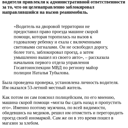
водителя привлекли к административной ответственности
за то, что он целенаправленно заблокировал
направлявшийся на вызов реанимобиль.
«Водитель на дворовой территории не
предоставил право проезда машине скорой
помощи, которая торопилась на вызов к
годовалому ребенку и ехала с включенными
световыми сигналами. Он не освободил дорогу,
более того, заблокировал проезд, а затем
умышленно вышел из своего авто», – рассказала
начальник первого отдела управления
Госавтоинспекции МВД по региону майор
полиции Наталья Тубылова.
Была проведена проверка, установлена личность водителя.
Им оказался 53-летний местный житель.
Как потом он сам пояснил полицейским, по его мнению,
машина скорой помощи «могла бы сдать назад и пропустить
его». Именно поэтому мужчина, по всей видимости,
обидевшись на медиков, решил им отомстить и перегородить
проезд своей иномаркой. Сам же он в это время пошел в
магазин за хлебом.