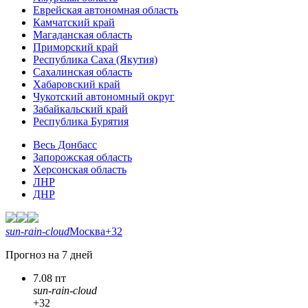
Еврейская автономная область
Камчатский край
Магаданская область
Приморский край
Республика Саха (Якутия)
Сахалинская область
Хабаровский край
Чукотский автономный округ
Забайкальский край
Республика Бурятия
Весь Донбасс
Запорожская область
Херсонская область
ЛНР
ДНР
sun-rain-cloud
Москва
+32
Прогноз на 7 дней
7.08 пт
sun-rain-cloud
+32