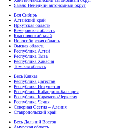
Ханты-Мансийский автономный округ
Ямало-Ненецкий автономный округ
Вся Сибирь
Алтайский край
Иркутская область
Кемеровская область
Красноярский край
Новосибирская область
Омская область
Республика Алтай
Республика Тыва
Республика Хакасия
Томская область
Весь Кавказ
Республика Дагестан
Республика Ингушетия
Республика Кабардино-Балкария
Республика Карачаево-Черкесия
Республика Чечня
Северная Осетия – Алания
Ставропольский край
Весь Дальний Восток
Амурская область