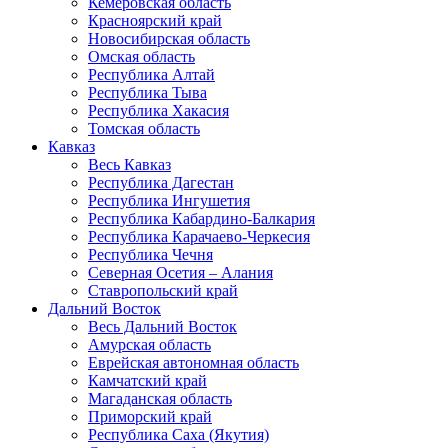
Кемеровская область
Красноярский край
Новосибирская область
Омская область
Республика Алтай
Республика Тыва
Республика Хакасия
Томская область
Кавказ
Весь Кавказ
Республика Дагестан
Республика Ингушетия
Республика Кабардино-Балкария
Республика Карачаево-Черкесия
Республика Чечня
Северная Осетия – Алания
Ставропольский край
Дальний Восток
Весь Дальний Восток
Амурская область
Еврейская автономная область
Камчатский край
Магаданская область
Приморский край
Республика Саха (Якутия)