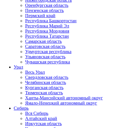
Нижегородская область
Оренбургская область
Пензенская область
Пермский край
Республика Башкортостан
Республика Марий Эл
Республика Мордовия
Республика Татарстан
Самарская область
Саратовская область
Удмуртская республика
Ульяновская область
Чувашская республика
Урал
Весь Урал
Свердловская область
Челябинская область
Курганская область
Тюменская область
Ханты-Мансийский автономный округ
Ямало-Ненецкий автономный округ
Сибирь
Вся Сибирь
Алтайский край
Иркутская область