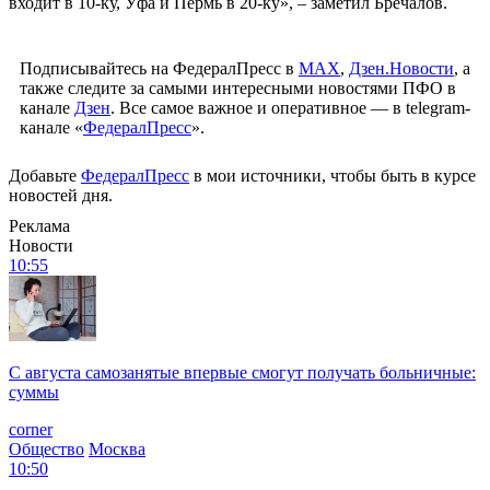
входит в 10-ку, Уфа и Пермь в 20-ку», – заметил Бречалов.
Подписывайтесь на ФедералПресс в
МАХ
,
Дзен.Новости
, а
также следите за самыми интересными новостями ПФО в
канале
Дзен
. Все самое важное и оперативное — в telegram-
канале «
ФедералПресс
».
Добавьте
ФедералПресс
в мои источники, чтобы быть в курсе
новостей дня.
Реклама
Новости
10:55
С августа самозанятые впервые смогут получать больничные:
суммы
corner
Общество
Москва
10:50