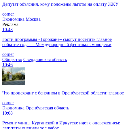
Депутат объяснил, кому положены льготы на оплату ЖКУ
corner
Экономика
Москва
Реклама
10:48
Гости программы «Горожане» смогут посетить главное
событие года — Международный фестиваль молодежи
corner
Общество
Свердловская область
10:46
Что происходит с бензином в Оренбургской области: главное
corner
Экономика
Оренбургская область
10:08
Ремонт улицы Курганской в Иркутске идет с опережением:
депутаты оценили ход работ