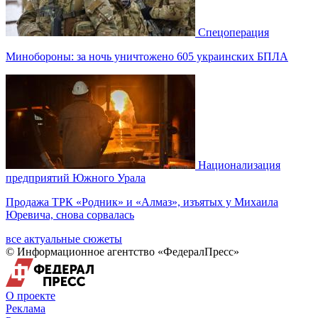
Спецоперация
Минобороны: за ночь уничтожено 605 украинских БПЛА
Национализация
предприятий Южного Урала
Продажа ТРК «Родник» и «Алмаз», изъятых у Михаила
Юревича, снова сорвалась
все актуальные сюжеты
© Информационное агентство «ФедералПресс»
О проекте
Реклама