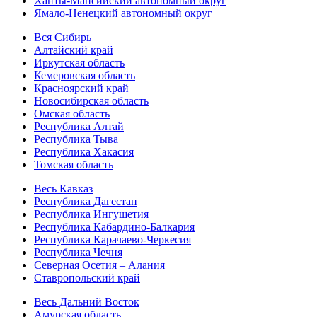
Ханты-Мансийский автономный округ
Ямало-Ненецкий автономный округ
Вся Сибирь
Алтайский край
Иркутская область
Кемеровская область
Красноярский край
Новосибирская область
Омская область
Республика Алтай
Республика Тыва
Республика Хакасия
Томская область
Весь Кавказ
Республика Дагестан
Республика Ингушетия
Республика Кабардино-Балкария
Республика Карачаево-Черкесия
Республика Чечня
Северная Осетия – Алания
Ставропольский край
Весь Дальний Восток
Амурская область