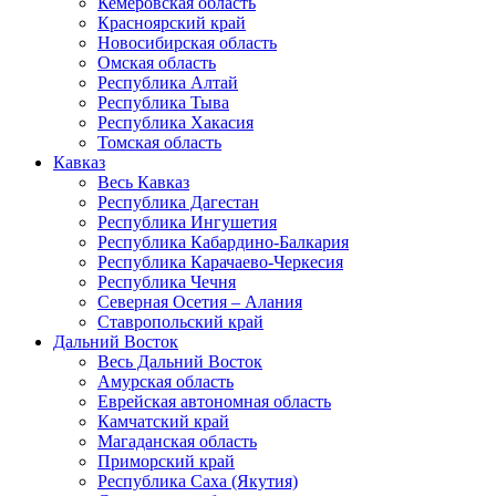
Кемеровская область
Красноярский край
Новосибирская область
Омская область
Республика Алтай
Республика Тыва
Республика Хакасия
Томская область
Кавказ
Весь Кавказ
Республика Дагестан
Республика Ингушетия
Республика Кабардино-Балкария
Республика Карачаево-Черкесия
Республика Чечня
Северная Осетия – Алания
Ставропольский край
Дальний Восток
Весь Дальний Восток
Амурская область
Еврейская автономная область
Камчатский край
Магаданская область
Приморский край
Республика Саха (Якутия)