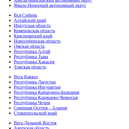
Ханты-Мансийский автономный округ
Ямало-Ненецкий автономный округ
Вся Сибирь
Алтайский край
Иркутская область
Кемеровская область
Красноярский край
Новосибирская область
Омская область
Республика Алтай
Республика Тыва
Республика Хакасия
Томская область
Весь Кавказ
Республика Дагестан
Республика Ингушетия
Республика Кабардино-Балкария
Республика Карачаево-Черкесия
Республика Чечня
Северная Осетия – Алания
Ставропольский край
Весь Дальний Восток
Амурская область