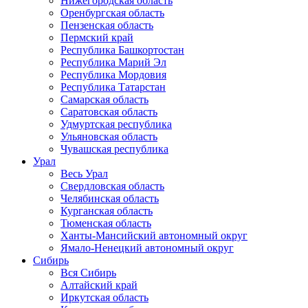
Нижегородская область
Оренбургская область
Пензенская область
Пермский край
Республика Башкортостан
Республика Марий Эл
Республика Мордовия
Республика Татарстан
Самарская область
Саратовская область
Удмуртская республика
Ульяновская область
Чувашская республика
Урал
Весь Урал
Свердловская область
Челябинская область
Курганская область
Тюменская область
Ханты-Мансийский автономный округ
Ямало-Ненецкий автономный округ
Сибирь
Вся Сибирь
Алтайский край
Иркутская область