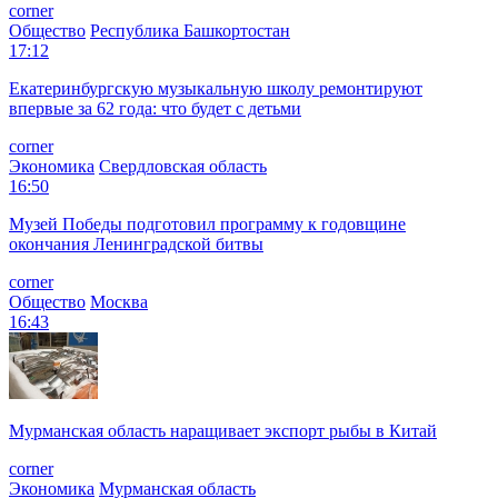
corner
Общество
Республика Башкортостан
17:12
Екатеринбургскую музыкальную школу ремонтируют
впервые за 62 года: что будет с детьми
corner
Экономика
Свердловская область
16:50
Музей Победы подготовил программу к годовщине
окончания Ленинградской битвы
corner
Общество
Москва
16:43
Мурманская область наращивает экспорт рыбы в Китай
corner
Экономика
Мурманская область