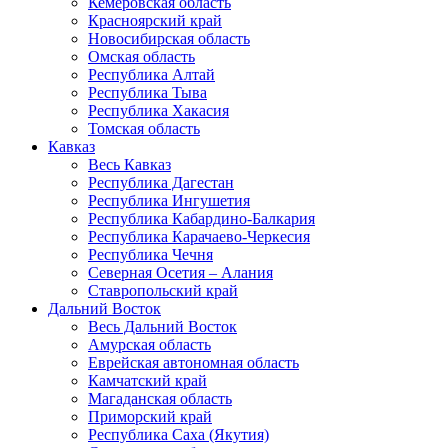
Кемеровская область
Красноярский край
Новосибирская область
Омская область
Республика Алтай
Республика Тыва
Республика Хакасия
Томская область
Кавказ
Весь Кавказ
Республика Дагестан
Республика Ингушетия
Республика Кабардино-Балкария
Республика Карачаево-Черкесия
Республика Чечня
Северная Осетия – Алания
Ставропольский край
Дальний Восток
Весь Дальний Восток
Амурская область
Еврейская автономная область
Камчатский край
Магаданская область
Приморский край
Республика Саха (Якутия)