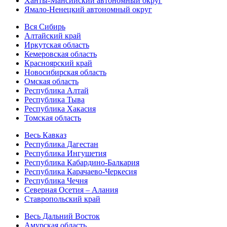
Ханты-Мансийский автономный округ
Ямало-Ненецкий автономный округ
Вся Сибирь
Алтайский край
Иркутская область
Кемеровская область
Красноярский край
Новосибирская область
Омская область
Республика Алтай
Республика Тыва
Республика Хакасия
Томская область
Весь Кавказ
Республика Дагестан
Республика Ингушетия
Республика Кабардино-Балкария
Республика Карачаево-Черкесия
Республика Чечня
Северная Осетия – Алания
Ставропольский край
Весь Дальний Восток
Амурская область