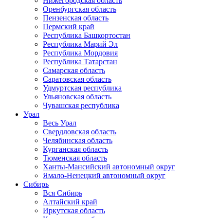
Нижегородская область
Оренбургская область
Пензенская область
Пермский край
Республика Башкортостан
Республика Марий Эл
Республика Мордовия
Республика Татарстан
Самарская область
Саратовская область
Удмуртская республика
Ульяновская область
Чувашская республика
Урал
Весь Урал
Свердловская область
Челябинская область
Курганская область
Тюменская область
Ханты-Мансийский автономный округ
Ямало-Ненецкий автономный округ
Сибирь
Вся Сибирь
Алтайский край
Иркутская область