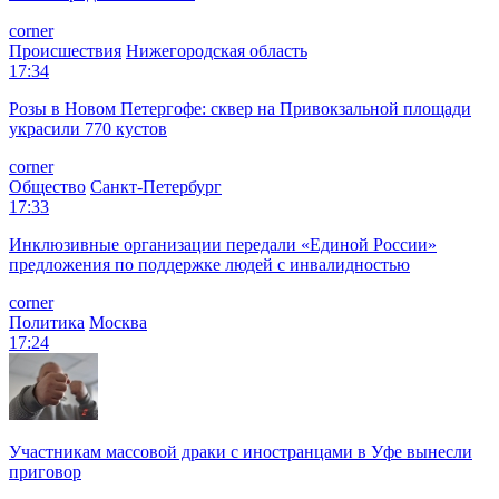
corner
Происшествия
Нижегородская область
17:34
Розы в Новом Петергофе: сквер на Привокзальной площади
украсили 770 кустов
corner
Общество
Санкт-Петербург
17:33
Инклюзивные организации передали «Единой России»
предложения по поддержке людей с инвалидностью
corner
Политика
Москва
17:24
Участникам массовой драки с иностранцами в Уфе вынесли
приговор