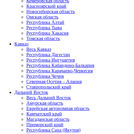
Кемеровская область
Красноярский край
Новосибирская область
Омская область
Республика Алтай
Республика Тыва
Республика Хакасия
Томская область
Кавказ
Весь Кавказ
Республика Дагестан
Республика Ингушетия
Республика Кабардино-Балкария
Республика Карачаево-Черкесия
Республика Чечня
Северная Осетия – Алания
Ставропольский край
Дальний Восток
Весь Дальний Восток
Амурская область
Еврейская автономная область
Камчатский край
Магаданская область
Приморский край
Республика Саха (Якутия)