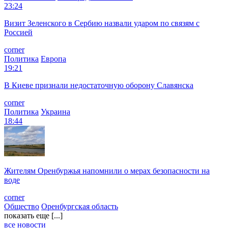
23:24
Визит Зеленского в Сербию назвали ударом по связям с
Россией
corner
Политика
Европа
19:21
В Киеве признали недостаточную оборону Славянска
corner
Политика
Украина
18:44
Жителям Оренбуржья напомнили о мерах безопасности на
воде
corner
Общество
Оренбургская область
показать еще [...]
все новости