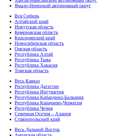
Ханты-Мансийский автономный округ
Ямало-Ненецкий автономный округ
Вся Сибирь
Алтайский край
Иркутская область
Кемеровская область
Красноярский край
Новосибирская область
Омская область
Республика Алтай
Республика Тыва
Республика Хакасия
Томская область
Весь Кавказ
Республика Дагестан
Республика Ингушетия
Республика Кабардино-Балкария
Республика Карачаево-Черкесия
Республика Чечня
Северная Осетия – Алания
Ставропольский край
Весь Дальний Восток
Амурская область