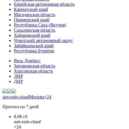
Еврейская автономная область
Камчатский край
Магаданская область
Приморский край
Республика Саха (Якутия)
Сахалинская область
Хабаровский край
Чукотский автономный округ
Забайкальский край
Республика Бурятия
Весь Донбасс
Запорожская область
Херсонская область
ЛНР
ДНР
sun-rain-cloud
Москва
+24
Прогноз на 7 дней
8.08 сб
sun-rain-cloud
+24