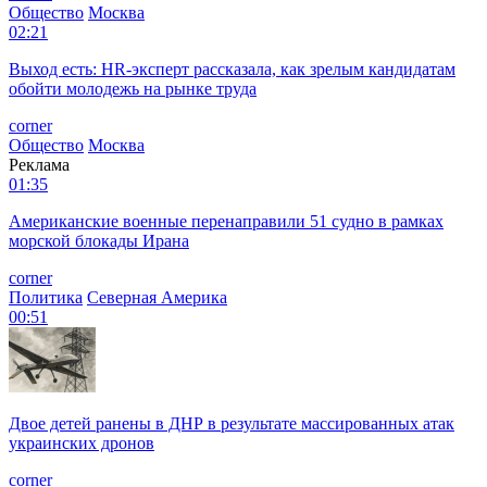
Общество
Москва
02:21
Выход есть: HR-эксперт рассказала, как зрелым кандидатам
обойти молодежь на рынке труда
corner
Общество
Москва
Реклама
01:35
Американские военные перенаправили 51 судно в рамках
морской блокады Ирана
corner
Политика
Северная Америка
00:51
Двое детей ранены в ДНР в результате массированных атак
украинских дронов
corner