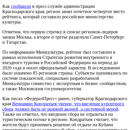
Как
сообщили
в пресс-службе администрации
Краснодарского края, регион занял почетное четвертое место
рейтинга, который составило российское министерство
культуры.
Отметим, что первую строчку в списке регионов-лидеров
заняла Москва, а второе и третье разделили Санкт-Петербург
и Татарстан.
По информации Минкультуры, рейтинг был составлен в
рамках исполнения Стратегии развития внутреннего и
въездного туризма в Российской Федерации на период до
2020 года и носит официальный характер. В исследовании
было охвачено 85 регионов страны. Субъекты оценивались по
системе показателей, специально разработанной
Минкультуры совместно с экспертным и бизнес сообществом,
а также Московским госуниверситетом.
Как писал «ФедералПресс» ранее, губернатор Краснодарского
края
Вениамин Кондратьев уверен, что введение курортного
сбора должно быть не разовой акцией, а системной мерой
.
Также он отметил, что введение сбора не отразиться на
туристическом потоке в регионе. Кондратьев считает, что
жители будут принимать решение об отдыхе на Кубани
ориентируясь не на курортный сбор, а на такие параметры как