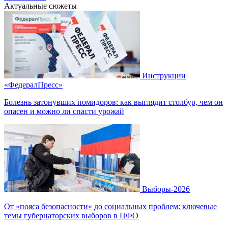
Актуальные сюжеты
Инструкции
«ФедералПресс»
Болезнь затонувших помидоров: как выглядит столбур, чем он
опасен и можно ли спасти урожай
Выборы-2026
От «пояса безопасности» до социальных проблем: ключевые
темы губернаторских выборов в ЦФО