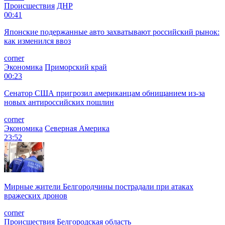
Происшествия
ДНР
00:41
Японские подержанные авто захватывают российский рынок:
как изменился ввоз
corner
Экономика
Приморский край
00:23
Сенатор США пригрозил американцам обнищанием из-за
новых антироссийских пошлин
corner
Экономика
Северная Америка
23:52
Мирные жители Белгородчины пострадали при атаках
вражеских дронов
corner
Происшествия
Белгородская область