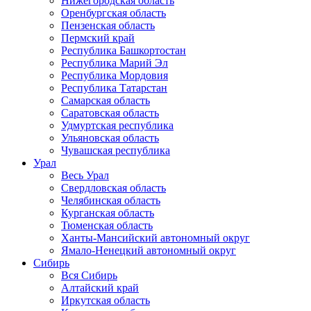
Нижегородская область
Оренбургская область
Пензенская область
Пермский край
Республика Башкортостан
Республика Марий Эл
Республика Мордовия
Республика Татарстан
Самарская область
Саратовская область
Удмуртская республика
Ульяновская область
Чувашская республика
Урал
Весь Урал
Свердловская область
Челябинская область
Курганская область
Тюменская область
Ханты-Мансийский автономный округ
Ямало-Ненецкий автономный округ
Сибирь
Вся Сибирь
Алтайский край
Иркутская область