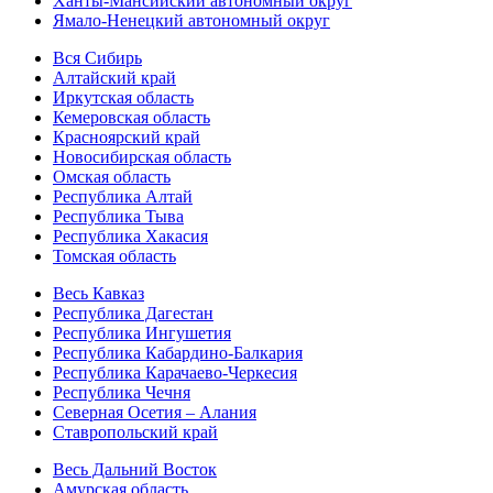
Ханты-Мансийский автономный округ
Ямало-Ненецкий автономный округ
Вся Сибирь
Алтайский край
Иркутская область
Кемеровская область
Красноярский край
Новосибирская область
Омская область
Республика Алтай
Республика Тыва
Республика Хакасия
Томская область
Весь Кавказ
Республика Дагестан
Республика Ингушетия
Республика Кабардино-Балкария
Республика Карачаево-Черкесия
Республика Чечня
Северная Осетия – Алания
Ставропольский край
Весь Дальний Восток
Амурская область