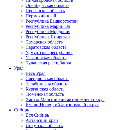
Нижегородская область
Оренбургская область
Пензенская область
Пермский край
Республика Башкортостан
Республика Марий Эл
Республика Мордовия
Республика Татарстан
Самарская область
Саратовская область
Удмуртская республика
Ульяновская область
Чувашская республика
Урал
Весь Урал
Свердловская область
Челябинская область
Курганская область
Тюменская область
Ханты-Мансийский автономный округ
Ямало-Ненецкий автономный округ
Сибирь
Вся Сибирь
Алтайский край
Иркутская область