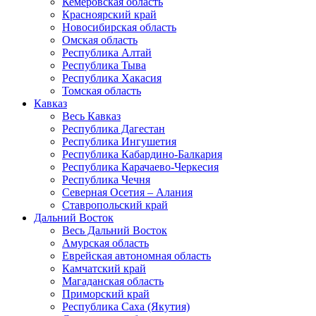
Кемеровская область
Красноярский край
Новосибирская область
Омская область
Республика Алтай
Республика Тыва
Республика Хакасия
Томская область
Кавказ
Весь Кавказ
Республика Дагестан
Республика Ингушетия
Республика Кабардино-Балкария
Республика Карачаево-Черкесия
Республика Чечня
Северная Осетия – Алания
Ставропольский край
Дальний Восток
Весь Дальний Восток
Амурская область
Еврейская автономная область
Камчатский край
Магаданская область
Приморский край
Республика Саха (Якутия)