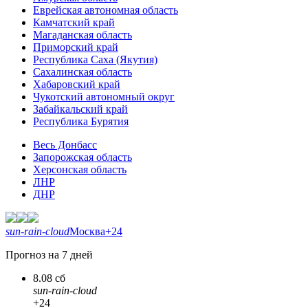
Еврейская автономная область
Камчатский край
Магаданская область
Приморский край
Республика Саха (Якутия)
Сахалинская область
Хабаровский край
Чукотский автономный округ
Забайкальский край
Республика Бурятия
Весь Донбасс
Запорожская область
Херсонская область
ЛНР
ДНР
sun-rain-cloud
Москва
+24
Прогноз на 7 дней
8.08 сб
sun-rain-cloud
+24