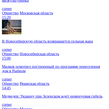
физкультурника
corner
Общество
Московская область
15:29
В Новосибирскую область возвращается сильная жара
corner
Общество
Новосибирская область
15:00
Малков осмотрел построенный по программе переселения
дом в Рыбном
corner
Общество
Рязанская область
14:45
Медведев: Украину при Зеленском ждет неминуемая гибель
corner
Общество
Москва