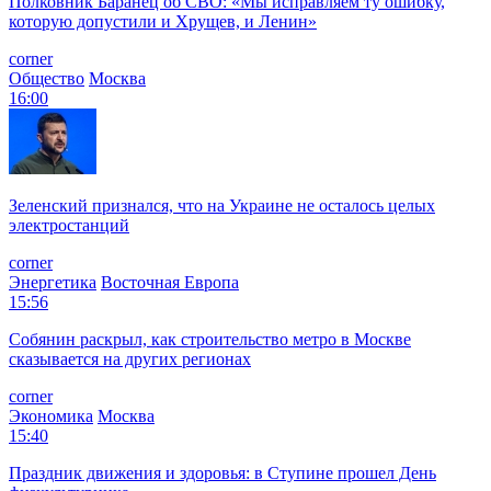
Полковник Баранец об СВО: «Мы исправляем ту ошибку,
которую допустили и Хрущев, и Ленин»
corner
Общество
Москва
16:00
Зеленский признался, что на Украине не осталось целых
электростанций
corner
Энергетика
Восточная Европа
15:56
Собянин раскрыл, как строительство метро в Москве
сказывается на других регионах
corner
Экономика
Москва
15:40
Праздник движения и здоровья: в Ступине прошел День