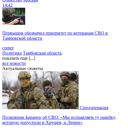
14:42
Первышов обозначил приоритет по ветеранам СВО в
Тамбовской области
corner
Политика
Тамбовская область
показать еще [...]
все новости
Актуальные сюжеты
Спецоперация
Полковник Баранец об СВО: «Мы исправляем ту ошибку,
которую допустили и Хрущев, и Ленин»