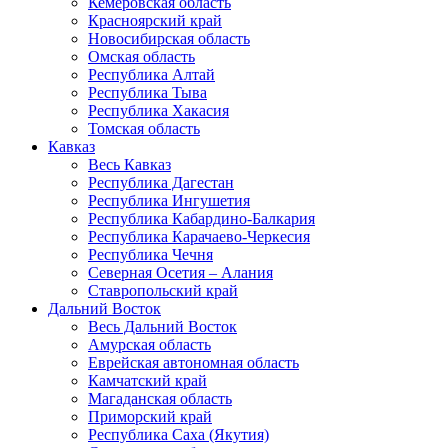
Кемеровская область
Красноярский край
Новосибирская область
Омская область
Республика Алтай
Республика Тыва
Республика Хакасия
Томская область
Кавказ
Весь Кавказ
Республика Дагестан
Республика Ингушетия
Республика Кабардино-Балкария
Республика Карачаево-Черкесия
Республика Чечня
Северная Осетия – Алания
Ставропольский край
Дальний Восток
Весь Дальний Восток
Амурская область
Еврейская автономная область
Камчатский край
Магаданская область
Приморский край
Республика Саха (Якутия)