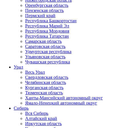
Нижегородская область
Оренбургская область
Пензенская область
Пермский край
Республика Башкортостан
Республика Марий Эл
Республика Мордовия
Республика Татарстан
Самарская область
Саратовская область
Удмуртская республика
Ульяновская область
Чувашская республика
Урал
Весь Урал
Свердловская область
Челябинская область
Курганская область
Тюменская область
Ханты-Мансийский автономный округ
Ямало-Ненецкий автономный округ
Сибирь
Вся Сибирь
Алтайский край
Иркутская область