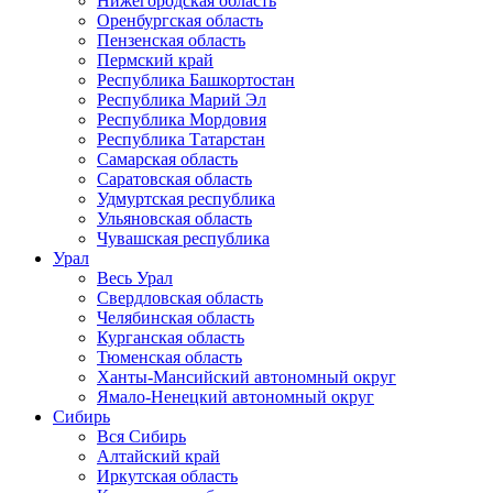
Нижегородская область
Оренбургская область
Пензенская область
Пермский край
Республика Башкортостан
Республика Марий Эл
Республика Мордовия
Республика Татарстан
Самарская область
Саратовская область
Удмуртская республика
Ульяновская область
Чувашская республика
Урал
Весь Урал
Свердловская область
Челябинская область
Курганская область
Тюменская область
Ханты-Мансийский автономный округ
Ямало-Ненецкий автономный округ
Сибирь
Вся Сибирь
Алтайский край
Иркутская область