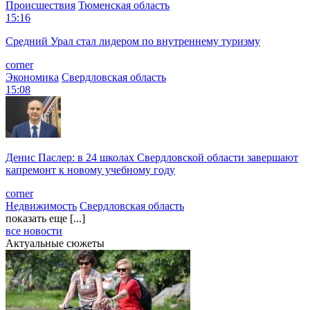
Происшествия
Тюменская область
15:16
Средний Урал стал лидером по внутреннему туризму
corner
Экономика
Свердловская область
15:08
Денис Паслер: в 24 школах Свердловской области завершают
капремонт к новому учебному году
corner
Недвижимость
Свердловская область
показать еще [...]
все новости
Актуальные сюжеты