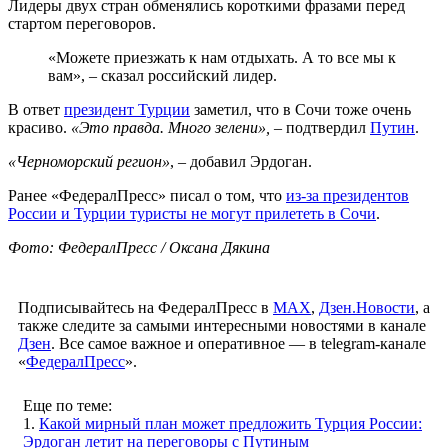
Лидеры двух стран обменялись короткими фразами перед
стартом переговоров.
«Можете приезжать к нам отдыхать. А то все мы к
вам», – сказал российский лидер.
В ответ
президент Турции
заметил, что в Сочи тоже очень
красиво.
«Это правда. Много зелени»,
– подтвердил
Путин
.
«Черноморский регион»
, – добавил Эрдоган.
Ранее «ФедералПресс» писал о том, что
из-за президентов
России и Турции туристы не могут прилететь в Сочи
.
Фото: ФедералПресс / Оксана Дякина
Подписывайтесь на ФедералПресс в
МАХ
,
Дзен.Новости
, а
также следите за самыми интересными новостями в канале
Дзен
. Все самое важное и оперативное — в telegram-канале
«
ФедералПресс
».
Еще по теме:
1.
Какой мирный план может предложить Турция России:
Эрдоган летит на переговоры с Путиным