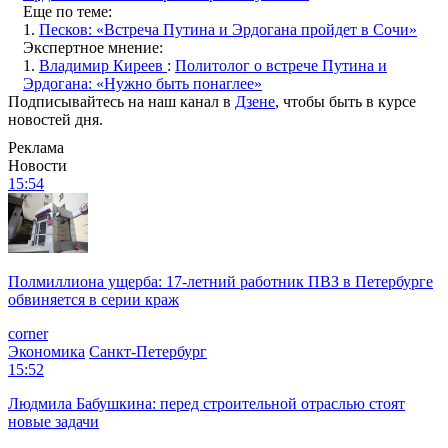
Еще по теме:
1.
Песков: «Встреча Путина и Эрдогана пройдет в Сочи»
Экспертное мнение:
1.
Владимир Киреев
:
Политолог о встрече Путина и
Эрдогана: «Нужно быть понаглее»
Подписывайтесь на наш канал в
Дзене
, чтобы быть в курсе
новостей дня.
Реклама
Новости
15:54
Полмиллиона ущерба: 17-летний работник ПВЗ в Петербурге
обвиняется в серии краж
corner
Экономика
Санкт-Петербург
15:52
Людмила Бабушкина: перед строительной отраслью стоят
новые задачи