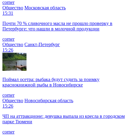
corner
Общество
Московская область
15:31
Почти 70 % сливочного масла не прошло проверку в
Петербурге: что нашли в молочной продукции
corner
Общество
Санкт-Петербург
15:26
Поймал осетра: рыбака будут судить за поимку
краснокнижной рыбы в Новосибирске
corner
Общество
Новосибирская область
15:26
ЧП на аттракционе: девушка выпала из кресла в городском
парке Тюмени
corner