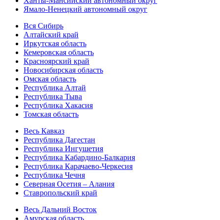
Ханты-Мансийский автономный округ
Ямало-Ненецкий автономный округ
Вся Сибирь
Алтайский край
Иркутская область
Кемеровская область
Красноярский край
Новосибирская область
Омская область
Республика Алтай
Республика Тыва
Республика Хакасия
Томская область
Весь Кавказ
Республика Дагестан
Республика Ингушетия
Республика Кабардино-Балкария
Республика Карачаево-Черкесия
Республика Чечня
Северная Осетия – Алания
Ставропольский край
Весь Дальний Восток
Амурская область