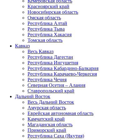
Кемеровская область
Красноярский край
Новосибирская область
Омская область
Республика Алтай
Республика Тыва
Республика Хакасия
Томская область
Кавказ
Весь Кавказ
Республика Дагестан
Республика Ингушетия
Республика Кабардино-Балкария
Республика Карачаево-Черкесия
Республика Чечня
Северная Осетия – Алания
Ставропольский край
Дальний Восток
Весь Дальний Восток
Амурская область
Еврейская автономная область
Камчатский край
Магаданская область
Приморский край
Республика Саха (Якутия)