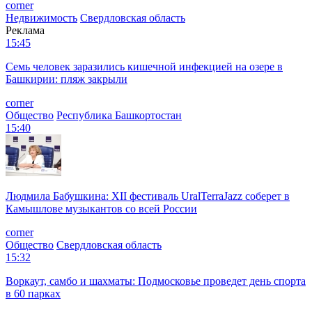
corner
Недвижимость
Свердловская область
Реклама
15:45
Семь человек заразились кишечной инфекцией на озере в
Башкирии: пляж закрыли
corner
Общество
Республика Башкортостан
15:40
Людмила Бабушкина: XII фестиваль UralTerraJazz соберет в
Камышлове музыкантов со всей России
corner
Общество
Свердловская область
15:32
Воркаут, самбо и шахматы: Подмосковье проведет день спорта
в 60 парках