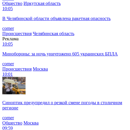
Общество
Иркутская область
10:05
В Челябинской области объявлена ракетная опасность
corner
Происшествия
Челябинская область
Реклама
10:05
Минобороны: за ночь уничтожено 605 украинских БПЛА
corner
Происшествия
Москва
10:01
Синоптик предупредил о резкой смене погоды в столичном
регионе
corner
Общество
Москва
09:59