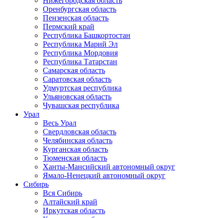
Нижегородская область
Оренбургская область
Пензенская область
Пермский край
Республика Башкортостан
Республика Марий Эл
Республика Мордовия
Республика Татарстан
Самарская область
Саратовская область
Удмуртская республика
Ульяновская область
Чувашская республика
Урал
Весь Урал
Свердловская область
Челябинская область
Курганская область
Тюменская область
Ханты-Мансийский автономный округ
Ямало-Ненецкий автономный округ
Сибирь
Вся Сибирь
Алтайский край
Иркутская область