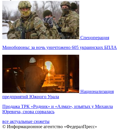
Спецоперация
Минобороны: за ночь уничтожено 605 украинских БПЛА
Национализация
предприятий Южного Урала
Продажа ТРК «Родник» и «Алмаз», изъятых у Михаила
Юревича, снова сорвалась
все актуальные сюжеты
© Информационное агентство «ФедералПресс»