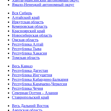
Ханты-Мансийский автономный округ
Ямало-Ненецкий автономный округ
Вся Сибирь
Алтайский край
Иркутская область
Кемеровская область
Красноярский край
Новосибирская область
Омская область
Республика Алтай
Республика Тыва
Республика Хакасия
Томская область
Весь Кавказ
Республика Дагестан
Республика Ингушетия
Республика Кабардино-Балкария
Республика Карачаево-Черкесия
Республика Чечня
Северная Осетия – Алания
Ставропольский край
Весь Дальний Восток
Амурская область