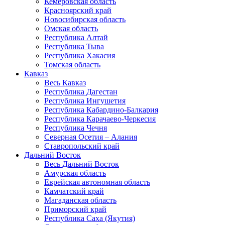
Кемеровская область
Красноярский край
Новосибирская область
Омская область
Республика Алтай
Республика Тыва
Республика Хакасия
Томская область
Кавказ
Весь Кавказ
Республика Дагестан
Республика Ингушетия
Республика Кабардино-Балкария
Республика Карачаево-Черкесия
Республика Чечня
Северная Осетия – Алания
Ставропольский край
Дальний Восток
Весь Дальний Восток
Амурская область
Еврейская автономная область
Камчатский край
Магаданская область
Приморский край
Республика Саха (Якутия)