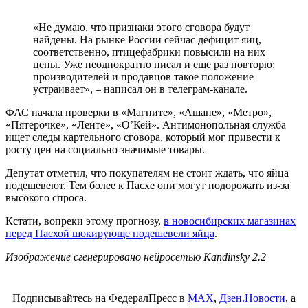
«Не думаю, что признаки этого сговора будут
найдены. На рынке России сейчас дефицит яиц,
соответственно, птицефабрики повысили на них
цены. Уже неоднократно писал и еще раз повторю:
производителей и продавцов такое положение
устраивает», – написал он в телеграм-канале.
ФАС начала проверки в «Магните», «Ашане», «Метро»,
«Пятерочке», «Ленте», «О’Кей». Антимонопольная служба
ищет следы картельного сговора, который мог привести к
росту цен на социально значимые товары.
Депутат отметил, что покупателям не стоит ждать, что яйца
подешевеют. Тем более к Пасхе они могут подорожать из-за
высокого спроса.
Кстати, вопреки этому прогнозу,
в новосибирских магазинах
перед Пасхой шокирующе подешевели яйца
.
Изображение сгенерировано нейросетью Kandinsky 2.2
Подписывайтесь на ФедералПресс в
МАХ
,
Дзен.Новости
, а