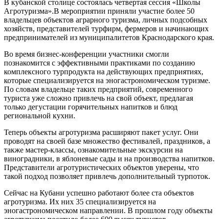
В кубанской столице состоялась четвертая сессия «Школы
Агротуризма».В мероприятии приняли участие более 50
владельцев объектов аграрного туризма, личных подсобных
хозяйств, представителей турфирм, фермеров и начинающих
предпринимателей из муниципалитетов Краснодарского края.
Во время бизнес-конференции участники смогли
познакомится с эффективными практиками по созданию
комплексного турпродукта на действующих предприятиях,
которые специализируется на эногастрономическом туризме.
По словам владельце таких предприятий, современного
туриста уже сложно привлечь на свой объект, предлагая
только дегустации горячительных напитков и блюд
региональной кухни.
Теперь объекты агротуризма расширяют пакет услуг. Они
проводят на своей базе множество фестивалей, праздников, а
также мастер-классы, ознакомительные экскурсии на
виноградники, в яблоневые сады и на производства напитков.
Представители агротуристических объектов уверены, что
такой подход позволяет привлечь дополнительный турпоток.
Сейчас на Кубани успешно работают более ста объектов
агротуризма. Их них 35 специализируется на
эногастрономическом направлении. В прошлом году объекты