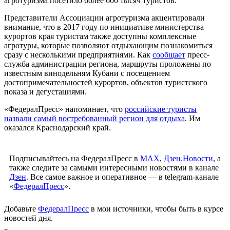
агротуризма посетило более 600 тысяч туристов.
Представители Ассоциации агротуризма акцентировали
внимание, что в 2017 году по инициативе министерства
курортов края туристам также доступны комплексные
агротуры, которые позволяют отдыхающим познакомиться
сразу с несколькими предприятиями. Как
сообщает
пресс-
служба администрации региона, маршруты проложены по
известным винодельням Кубани с посещением
достопримечательностей курортов, объектов туристского
показа и дегустациями.
«ФедералПресс» напоминает, что
российские туристы
назвали самый востребованный регион для отдыха
. Им
оказался Краснодарский край.
Подписывайтесь на ФедералПресс в
МАХ
,
Дзен.Новости
, а
также следите за самыми интересными новостями в канале
Дзен
. Все самое важное и оперативное — в telegram-канале
«
ФедералПресс
».
Добавьте
ФедералПресс
в мои источники, чтобы быть в курсе
новостей дня.