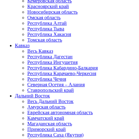
Кемеровская область
Красноярский край
Новосибирская область
Омская область
Республика Алтай
Республика Тыва
Республика Хакасия
Томская область
Кавказ
Весь Кавказ
Республика Дагестан
Республика Ингушетия
Республика Кабардино-Балкария
Республика Карачаево-Черкесия
Республика Чечня
Северная Осетия – Алания
Ставропольский край
Дальний Восток
Весь Дальний Восток
Амурская область
Еврейская автономная область
Камчатский край
Магаданская область
Приморский край
Республика Саха (Якутия)