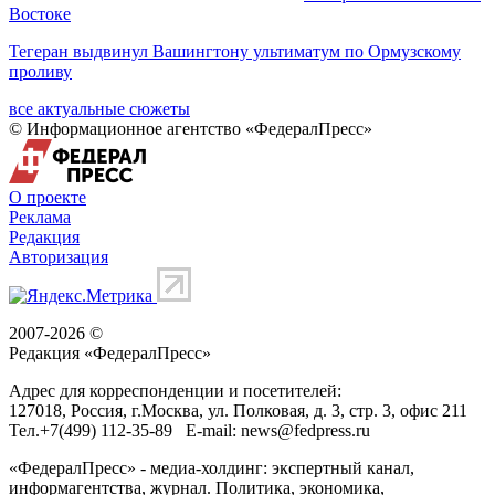
Востоке
Тегеран выдвинул Вашингтону ультиматум по Ормузскому
проливу
все актуальные сюжеты
© Информационное агентство «ФедералПресс»
О проекте
Реклама
Редакция
Авторизация
2007-2026 ©
Редакция «
ФедералПресс
»
Адрес для корреспонденции и посетителей:
127018
, Россия, г.
Москва
,
ул. Полковая, д. 3, стр. 3
, офис 211
Тел.
+7(499) 112-35-89
E-mail:
news@fedpress.ru
«ФедералПресс» - медиа-холдинг: экспертный канал,
информагентства, журнал. Политика, экономика,