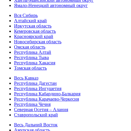
Ханты-Мансийский автономный округ
Ямало-Ненецкий автономный округ
Вся Сибирь
Алтайский край
Иркутская область
Кемеровская область
Красноярский край
Новосибирская область
Омская область
Республика Алтай
Республика Тыва
Республика Хакасия
Томская область
Весь Кавказ
Республика Дагестан
Республика Ингушетия
Республика Кабардино-Балкария
Республика Карачаево-Черкесия
Республика Чечня
Северная Осетия – Алания
Ставропольский край
Весь Дальний Восток
Амурская область