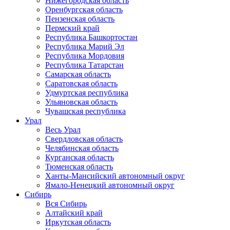
Нижегородская область
Оренбургская область
Пензенская область
Пермский край
Республика Башкортостан
Республика Марий Эл
Республика Мордовия
Республика Татарстан
Самарская область
Саратовская область
Удмуртская республика
Ульяновская область
Чувашская республика
Урал
Весь Урал
Свердловская область
Челябинская область
Курганская область
Тюменская область
Ханты-Мансийский автономный округ
Ямало-Ненецкий автономный округ
Сибирь
Вся Сибирь
Алтайский край
Иркутская область