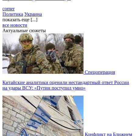
corner
Политика
Украина
показать еще [...]
все новости
Актуальные сюжеты
Спецоперация
Китайские аналитики оценили нестандартный ответ России
на удары ВСУ: «Путин поступил умно»
Конфликт на Ближнем