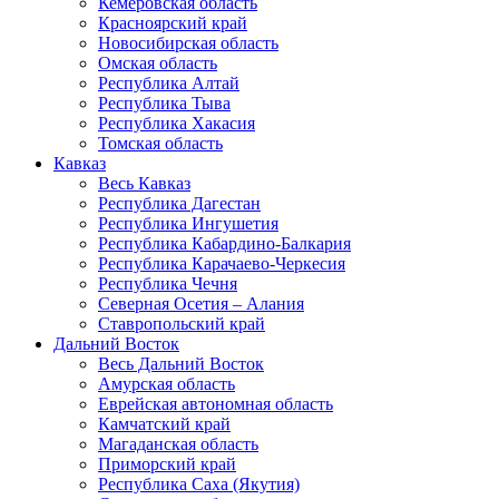
Кемеровская область
Красноярский край
Новосибирская область
Омская область
Республика Алтай
Республика Тыва
Республика Хакасия
Томская область
Кавказ
Весь Кавказ
Республика Дагестан
Республика Ингушетия
Республика Кабардино-Балкария
Республика Карачаево-Черкесия
Республика Чечня
Северная Осетия – Алания
Ставропольский край
Дальний Восток
Весь Дальний Восток
Амурская область
Еврейская автономная область
Камчатский край
Магаданская область
Приморский край
Республика Саха (Якутия)