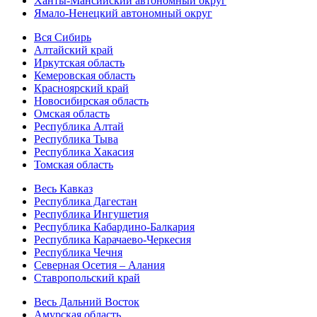
Ханты-Мансийский автономный округ
Ямало-Ненецкий автономный округ
Вся Сибирь
Алтайский край
Иркутская область
Кемеровская область
Красноярский край
Новосибирская область
Омская область
Республика Алтай
Республика Тыва
Республика Хакасия
Томская область
Весь Кавказ
Республика Дагестан
Республика Ингушетия
Республика Кабардино-Балкария
Республика Карачаево-Черкесия
Республика Чечня
Северная Осетия – Алания
Ставропольский край
Весь Дальний Восток
Амурская область