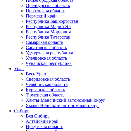
Нижегородская область
Оренбургская область
Пензенская область
Пермский край
Республика Башкортостан
Республика Марий Эл
Республика Мордовия
Республика Татарстан
Самарская область
Саратовская область
Удмуртская республика
Ульяновская область
Чувашская республика
Урал
Весь Урал
Свердловская область
Челябинская область
Курганская область
Тюменская область
Ханты-Мансийский автономный округ
Ямало-Ненецкий автономный округ
Сибирь
Вся Сибирь
Алтайский край
Иркутская область