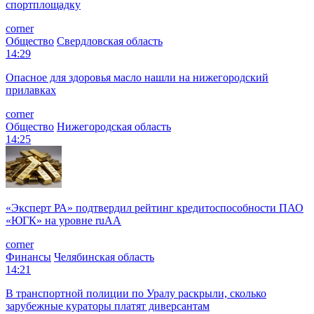
спортплощадку
corner
Общество
Свердловская область
14:29
Опасное для здоровья масло нашли на нижегородский
прилавках
corner
Общество
Нижегородская область
14:25
«Эксперт РА» подтвердил рейтинг кредитоспособности ПАО
«ЮГК» на уровне ruAА
corner
Финансы
Челябинская область
14:21
В транспортной полиции по Уралу раскрыли, сколько
зарубежные кураторы платят диверсантам