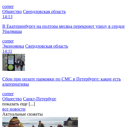
corner
Общество
Свердловская область
14:13
В Екатеринбурге на полтора месяца перекроют улицу в сердце
Уралмаша
corner
Экономика
Свердловская область
14:11
Сбои при оплате парковки по СМС в Петербурге: какие есть
альтернативы
corner
Общество
Санкт-Петербург
показать еще [...]
все новости
Актуальные сюжеты