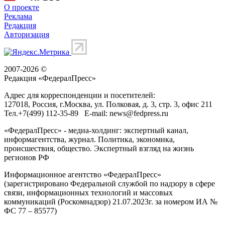
О проекте
Реклама
Редакция
Авторизация
2007-2026 ©
Редакция «
ФедералПресс
»
Адрес для корреспонденции и посетителей:
127018
, Россия, г.
Москва
,
ул. Полковая, д. 3, стр. 3
, офис 211
Тел.
+7(499) 112-35-89
E-mail:
news@fedpress.ru
«ФедералПресс» - медиа-холдинг: экспертный канал,
информагентства, журнал. Политика, экономика,
происшествия, общество. Экспертный взгляд на жизнь
регионов РФ
Информационное агентство «ФедералПресс»
(зарегистрировано Федеральной службой по надзору в сфере
связи, информационных технологий и массовых
коммуникаций (Роскомнадзор) 21.07.2023г. за номером ИА №
ФС 77 – 85577)