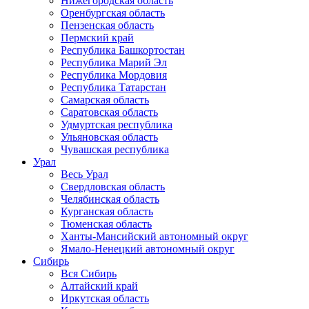
Нижегородская область
Оренбургская область
Пензенская область
Пермский край
Республика Башкортостан
Республика Марий Эл
Республика Мордовия
Республика Татарстан
Самарская область
Саратовская область
Удмуртская республика
Ульяновская область
Чувашская республика
Урал
Весь Урал
Свердловская область
Челябинская область
Курганская область
Тюменская область
Ханты-Мансийский автономный округ
Ямало-Ненецкий автономный округ
Сибирь
Вся Сибирь
Алтайский край
Иркутская область