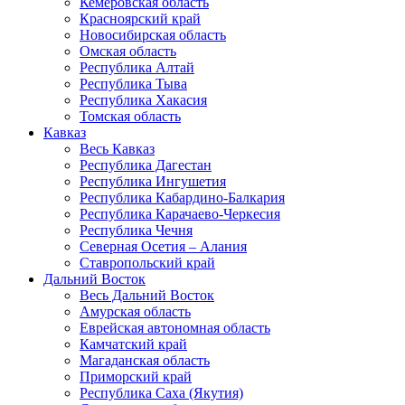
Кемеровская область
Красноярский край
Новосибирская область
Омская область
Республика Алтай
Республика Тыва
Республика Хакасия
Томская область
Кавказ
Весь Кавказ
Республика Дагестан
Республика Ингушетия
Республика Кабардино-Балкария
Республика Карачаево-Черкесия
Республика Чечня
Северная Осетия – Алания
Ставропольский край
Дальний Восток
Весь Дальний Восток
Амурская область
Еврейская автономная область
Камчатский край
Магаданская область
Приморский край
Республика Саха (Якутия)