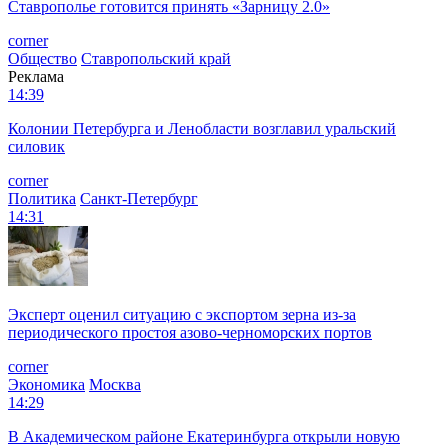
Ставрополье готовится принять «Зарницу 2.0»
corner
Общество
Ставропольский край
Реклама
14:39
Колонии Петербурга и Ленобласти возглавил уральский
силовик
corner
Политика
Санкт-Петербург
14:31
Эксперт оценил ситуацию с экспортом зерна из-за
периодического простоя азово-черноморских портов
corner
Экономика
Москва
14:29
В Академическом районе Екатеринбурга открыли новую