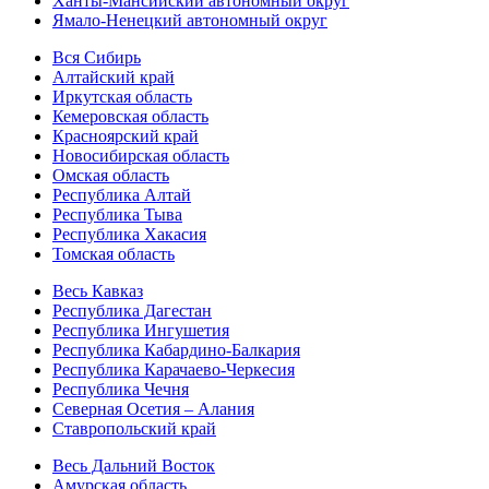
Ханты-Мансийский автономный округ
Ямало-Ненецкий автономный округ
Вся Сибирь
Алтайский край
Иркутская область
Кемеровская область
Красноярский край
Новосибирская область
Омская область
Республика Алтай
Республика Тыва
Республика Хакасия
Томская область
Весь Кавказ
Республика Дагестан
Республика Ингушетия
Республика Кабардино-Балкария
Республика Карачаево-Черкесия
Республика Чечня
Северная Осетия – Алания
Ставропольский край
Весь Дальний Восток
Амурская область