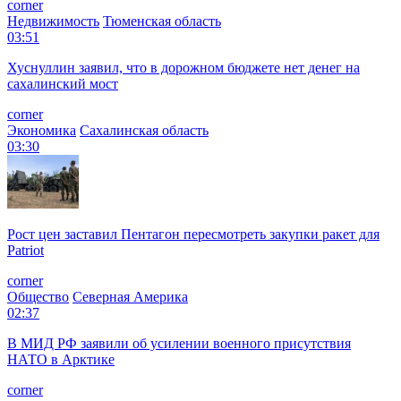
corner
Недвижимость
Тюменская область
03:51
Хуснуллин заявил, что в дорожном бюджете нет денег на
сахалинский мост
corner
Экономика
Сахалинская область
03:30
Рост цен заставил Пентагон пересмотреть закупки ракет для
Patriot
corner
Общество
Северная Америка
02:37
В МИД РФ заявили об усилении военного присутствия
НАТО в Арктике
corner