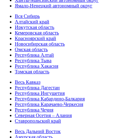
Ханты-Мансийский автономный округ
Ямало-Ненецкий автономный округ
Вся Сибирь
Алтайский край
Иркутская область
Кемеровская область
Красноярский край
Новосибирская область
Омская область
Республика Алтай
Республика Тыва
Республика Хакасия
Томская область
Весь Кавказ
Республика Дагестан
Республика Ингушетия
Республика Кабардино-Балкария
Республика Карачаево-Черкесия
Республика Чечня
Северная Осетия – Алания
Ставропольский край
Весь Дальний Восток
Амурская область