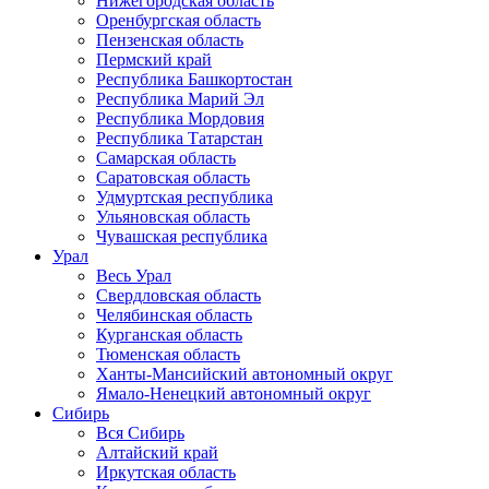
Нижегородская область
Оренбургская область
Пензенская область
Пермский край
Республика Башкортостан
Республика Марий Эл
Республика Мордовия
Республика Татарстан
Самарская область
Саратовская область
Удмуртская республика
Ульяновская область
Чувашская республика
Урал
Весь Урал
Свердловская область
Челябинская область
Курганская область
Тюменская область
Ханты-Мансийский автономный округ
Ямало-Ненецкий автономный округ
Сибирь
Вся Сибирь
Алтайский край
Иркутская область