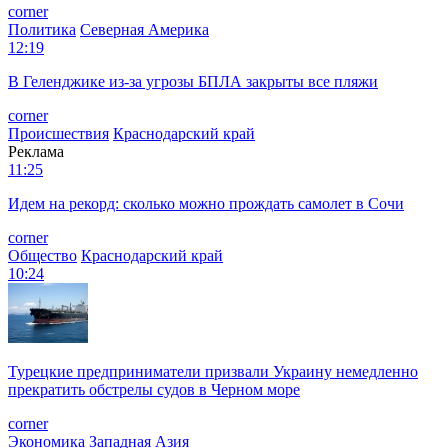
corner
Политика
Северная Америка
12:19
В Геленджике из-за угрозы БПЛА закрыты все пляжи
corner
Происшествия
Краснодарский край
Реклама
11:25
Идем на рекорд: сколько можно прождать самолет в Сочи
corner
Общество
Краснодарский край
10:24
Турецкие предприниматели призвали Украину немедленно
прекратить обстрелы судов в Черном море
corner
Экономика
Западная Азия