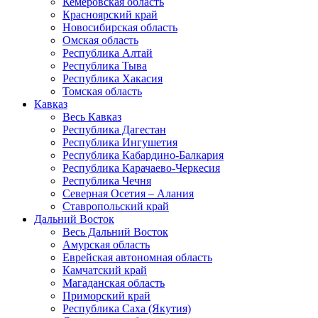
Кемеровская область
Красноярский край
Новосибирская область
Омская область
Республика Алтай
Республика Тыва
Республика Хакасия
Томская область
Кавказ
Весь Кавказ
Республика Дагестан
Республика Ингушетия
Республика Кабардино-Балкария
Республика Карачаево-Черкесия
Республика Чечня
Северная Осетия – Алания
Ставропольский край
Дальний Восток
Весь Дальний Восток
Амурская область
Еврейская автономная область
Камчатский край
Магаданская область
Приморский край
Республика Саха (Якутия)