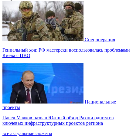
Спецоперация
Гениальный ход: РФ мастерски воспользовалась проблемами
Киева с ПВО
Национальные
проекты
Павел Малков назвал Южный обход Рязани одним из
ключевых инфраструктурных проектов региона
все актуальные сюжеты