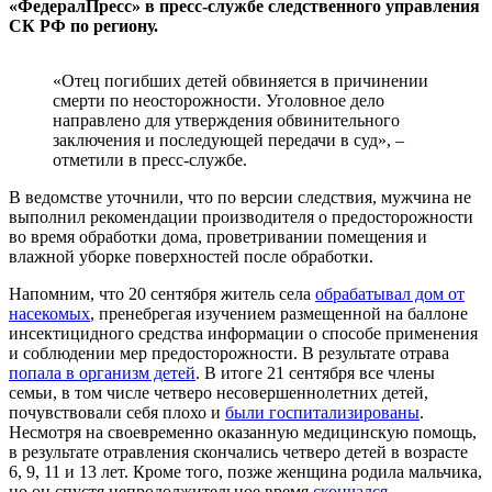
«ФедералПресс» в пресс-службе следственного управления
СК РФ по региону.
«Отец погибших детей обвиняется в причинении
смерти по неосторожности. Уголовное дело
направлено для утверждения обвинительного
заключения и последующей передачи в суд», –
отметили в пресс-службе.
В ведомстве уточнили, что по версии следствия, мужчина не
выполнил рекомендации производителя о предосторожности
во время обработки дома, проветривании помещения и
влажной уборке поверхностей после обработки.
Напомним, что 20 сентября житель села
обрабатывал дом от
насекомых
, пренебрегая изучением размещенной на баллоне
инсектицидного средства информации о способе применения
и соблюдении мер предосторожности. В результате отрава
попала в организм детей
. В итоге 21 сентября все члены
семьи, в том числе четверо несовершеннолетних детей,
почувствовали себя плохо и
были госпитализированы
.
Несмотря на своевременно оказанную медицинскую помощь,
в результате отравления скончались четверо детей в возрасте
6, 9, 11 и 13 лет. Кроме того, позже женщина родила мальчика,
но он спустя непродолжительное время
скончался
.