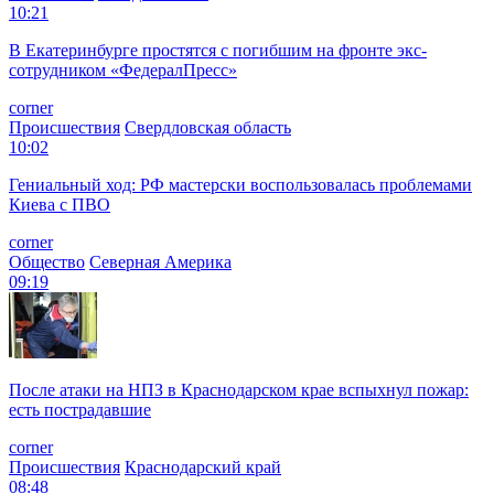
10:21
В Екатеринбурге простятся с погибшим на фронте экс-
сотрудником «ФедералПресс»
corner
Происшествия
Свердловская область
10:02
Гениальный ход: РФ мастерски воспользовалась проблемами
Киева с ПВО
corner
Общество
Северная Америка
09:19
После атаки на НПЗ в Краснодарском крае вспыхнул пожар:
есть пострадавшие
corner
Происшествия
Краснодарский край
08:48