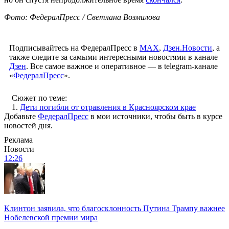
Фото: ФедералПресс / Светлана Возмилова
Подписывайтесь на ФедералПресс в
МАХ
,
Дзен.Новости
, а
также следите за самыми интересными новостями в канале
Дзен
. Все самое важное и оперативное — в telegram-канале
«
ФедералПресс
».
Сюжет по теме:
1.
Дети погибли от отравления в Красноярском крае
Добавьте
ФедералПресс
в мои источники, чтобы быть в курсе
новостей дня.
Реклама
Новости
12:26
Клинтон заявила, что благосклонность Путина Трампу важнее
Нобелевской премии мира