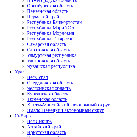
Нижегородская область
Оренбургская область
Пензенская область
Пермский край
Республика Башкортостан
Республика Марий Эл
Республика Мордовия
Республика Татарстан
Самарская область
Саратовская область
Удмуртская республика
Ульяновская область
Чувашская республика
Урал
Весь Урал
Свердловская область
Челябинская область
Курганская область
Тюменская область
Ханты-Мансийский автономный округ
Ямало-Ненецкий автономный округ
Сибирь
Вся Сибирь
Алтайский край
Иркутская область