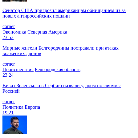
Сенатор США пригрозил американцам обнищанием из-за
новых антироссийских пошлин
corner
Экономика
Северная Америка
23:52
Мирные жители Белгородчины пострадали при атаках
вражеских дронов
corner
Происшествия
Белгородская область
23:24
Визит Зеленского в Сербию назвали ударом по связям с
Россией
corner
Политика
Европа
19:21