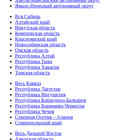
Ханты-Мансийский автономный округ
Ямало-Ненецкий автономный округ
Вся Сибирь
Алтайский край
Иркутская область
Кемеровская область
Красноярский край
Новосибирская область
Омская область
Республика Алтай
Республика Тыва
Республика Хакасия
Томская область
Весь Кавказ
Республика Дагестан
Республика Ингушетия
Республика Кабардино-Балкария
Республика Карачаево-Черкесия
Республика Чечня
Северная Осетия – Алания
Ставропольский край
Весь Дальний Восток
Амурская область