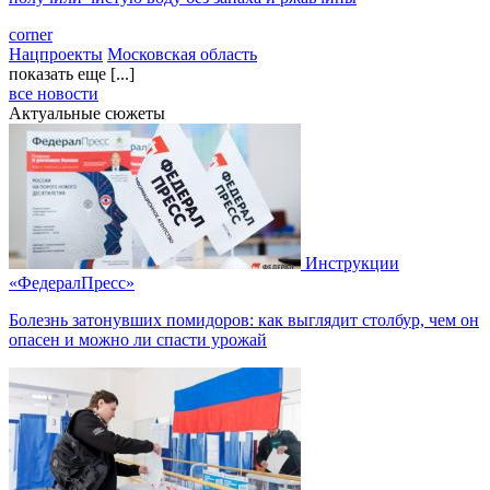
corner
Нацпроекты
Московская область
показать еще [...]
все новости
Актуальные сюжеты
Инструкции
«ФедералПресс»
Болезнь затонувших помидоров: как выглядит столбур, чем он
опасен и можно ли спасти урожай