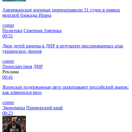
Американские военные перенаправили 51 судно в рамках
морской блокады Ирана
corner
Политика
Северная Америка
00:51
Двое детей ранены в ДНР в результате массированных атак
украинских дронов
corner
Происшествия
ДНР
Реклама
00:41
Японские подержанные авто захватывают российский рынок:
как изменился ввоз
corner
Экономика
Приморский край
00:23