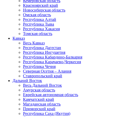
Кемеровская область
Красноярский край
Новосибирская область
Омская область
Республика Алтай
Республика Тыва
Республика Хакасия
Томская область
Кавказ
Весь Кавказ
Республика Дагестан
Республика Ингушетия
Республика Кабардино-Балкария
Республика Карачаево-Черкесия
Республика Чечня
Северная Осетия – Алания
Ставропольский край
Дальний Восток
Весь Дальний Восток
Амурская область
Еврейская автономная область
Камчатский край
Магаданская область
Приморский край
Республика Саха (Якутия)