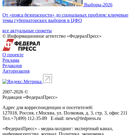
Выборы-2026
От «пояса безопасности» до социальных проблем: ключевые
темы губернаторских выборов в ЦФО
все актуальные сюжеты
© Информационное агентство «ФедералПресс»
О проекте
Реклама
Редакция
Авторизация
2007-2026 ©
Редакция «
ФедералПресс
»
Адрес для корреспонденции и посетителей:
127018
, Россия, г.
Москва
,
ул. Полковая, д. 3, стр. 3
, офис 211
Тел.
+7(499) 112-35-89
E-mail:
news@fedpress.ru
«ФедералПресс» - медиа-холдинг: экспертный канал,
информагентства, журнал. Политика, экономика,