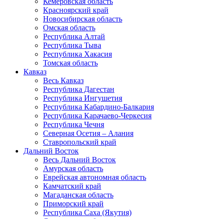
Кемеровская область
Красноярский край
Новосибирская область
Омская область
Республика Алтай
Республика Тыва
Республика Хакасия
Томская область
Кавказ
Весь Кавказ
Республика Дагестан
Республика Ингушетия
Республика Кабардино-Балкария
Республика Карачаево-Черкесия
Республика Чечня
Северная Осетия – Алания
Ставропольский край
Дальний Восток
Весь Дальний Восток
Амурская область
Еврейская автономная область
Камчатский край
Магаданская область
Приморский край
Республика Саха (Якутия)