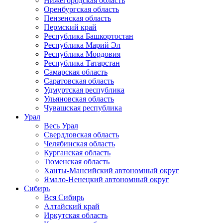
Нижегородская область
Оренбургская область
Пензенская область
Пермский край
Республика Башкортостан
Республика Марий Эл
Республика Мордовия
Республика Татарстан
Самарская область
Саратовская область
Удмуртская республика
Ульяновская область
Чувашская республика
Урал
Весь Урал
Свердловская область
Челябинская область
Курганская область
Тюменская область
Ханты-Мансийский автономный округ
Ямало-Ненецкий автономный округ
Сибирь
Вся Сибирь
Алтайский край
Иркутская область