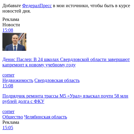
Добавьте
ФедералПресс
в мои источники, чтобы быть в курсе
новостей дня.
Реклама
Новости
15:08
Денис Паслер: В 24 школах Свердловской области завершают
капремонт к новому учебному году
corner
Недвижимость
Свердловская область
15:08
Подрядчик ремонта трассы М5 «Урал» взыскал почти 58 млн
рублей долга с ФКУ
corner
Общество
Челябинская область
Реклама
15:05