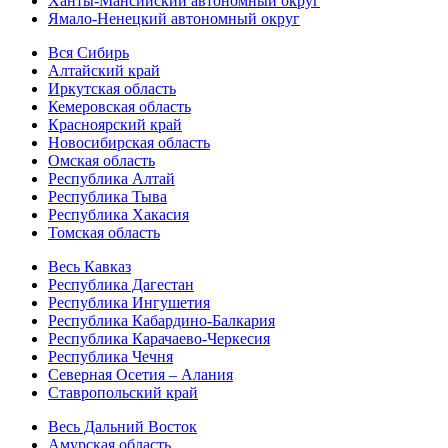
Ханты-Мансийский автономный округ
Ямало-Ненецкий автономный округ
Вся Сибирь
Алтайский край
Иркутская область
Кемеровская область
Красноярский край
Новосибирская область
Омская область
Республика Алтай
Республика Тыва
Республика Хакасия
Томская область
Весь Кавказ
Республика Дагестан
Республика Ингушетия
Республика Кабардино-Балкария
Республика Карачаево-Черкесия
Республика Чечня
Северная Осетия – Алания
Ставропольский край
Весь Дальний Восток
Амурская область