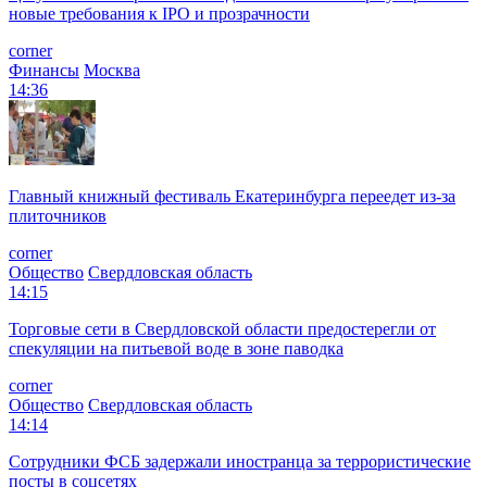
новые требования к IPO и прозрачности
corner
Финансы
Москва
14:36
Главный книжный фестиваль Екатеринбурга переедет из-за
плиточников
corner
Общество
Свердловская область
14:15
Торговые сети в Свердловской области предостерегли от
спекуляции на питьевой воде в зоне паводка
corner
Общество
Свердловская область
14:14
Сотрудники ФСБ задержали иностранца за террористические
посты в соцсетях