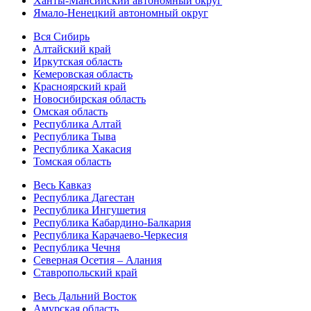
Ханты-Мансийский автономный округ
Ямало-Ненецкий автономный округ
Вся Сибирь
Алтайский край
Иркутская область
Кемеровская область
Красноярский край
Новосибирская область
Омская область
Республика Алтай
Республика Тыва
Республика Хакасия
Томская область
Весь Кавказ
Республика Дагестан
Республика Ингушетия
Республика Кабардино-Балкария
Республика Карачаево-Черкесия
Республика Чечня
Северная Осетия – Алания
Ставропольский край
Весь Дальний Восток
Амурская область