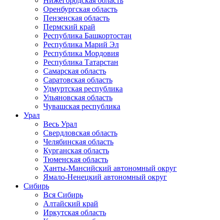
Нижегородская область
Оренбургская область
Пензенская область
Пермский край
Республика Башкортостан
Республика Марий Эл
Республика Мордовия
Республика Татарстан
Самарская область
Саратовская область
Удмуртская республика
Ульяновская область
Чувашская республика
Урал
Весь Урал
Свердловская область
Челябинская область
Курганская область
Тюменская область
Ханты-Мансийский автономный округ
Ямало-Ненецкий автономный округ
Сибирь
Вся Сибирь
Алтайский край
Иркутская область