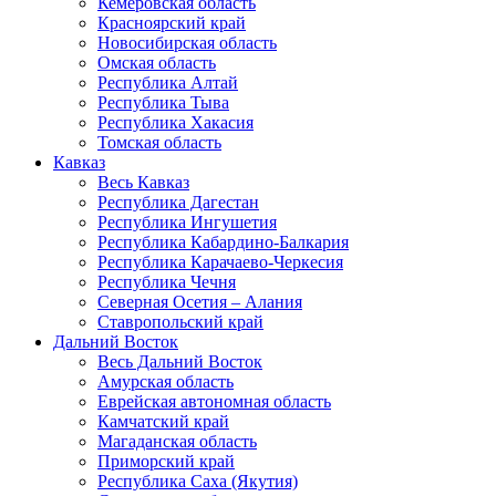
Кемеровская область
Красноярский край
Новосибирская область
Омская область
Республика Алтай
Республика Тыва
Республика Хакасия
Томская область
Кавказ
Весь Кавказ
Республика Дагестан
Республика Ингушетия
Республика Кабардино-Балкария
Республика Карачаево-Черкесия
Республика Чечня
Северная Осетия – Алания
Ставропольский край
Дальний Восток
Весь Дальний Восток
Амурская область
Еврейская автономная область
Камчатский край
Магаданская область
Приморский край
Республика Саха (Якутия)