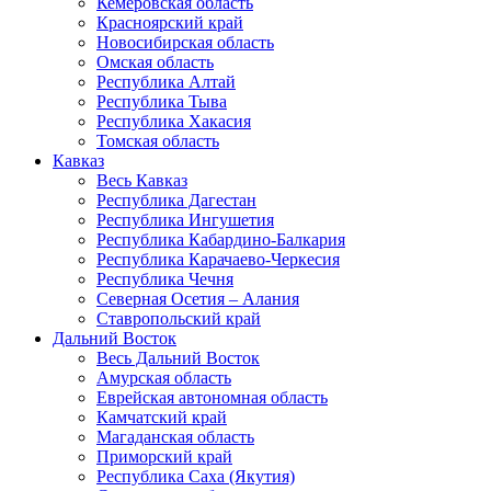
Кемеровская область
Красноярский край
Новосибирская область
Омская область
Республика Алтай
Республика Тыва
Республика Хакасия
Томская область
Кавказ
Весь Кавказ
Республика Дагестан
Республика Ингушетия
Республика Кабардино-Балкария
Республика Карачаево-Черкесия
Республика Чечня
Северная Осетия – Алания
Ставропольский край
Дальний Восток
Весь Дальний Восток
Амурская область
Еврейская автономная область
Камчатский край
Магаданская область
Приморский край
Республика Саха (Якутия)