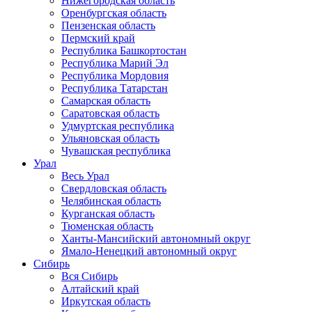
Нижегородская область
Оренбургская область
Пензенская область
Пермский край
Республика Башкортостан
Республика Марий Эл
Республика Мордовия
Республика Татарстан
Самарская область
Саратовская область
Удмуртская республика
Ульяновская область
Чувашская республика
Урал
Весь Урал
Свердловская область
Челябинская область
Курганская область
Тюменская область
Ханты-Мансийский автономный округ
Ямало-Ненецкий автономный округ
Сибирь
Вся Сибирь
Алтайский край
Иркутская область