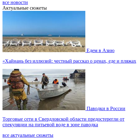
все новости
Актуальные сюжеты
Едем в Азию
«Хайнань без иллюзий: честный рассказ о ценах, еде и пляжах
Паводки в России
Торговые сети в Свердловской области предостерегли от
спекуляции на питьевой воде в зоне паводка
все актуальные сюжеты