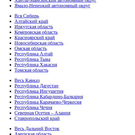
Ханты-Мансийский автономный округ
Ямало-Ненецкий автономный округ
Вся Сибирь
Алтайский край
Иркутская область
Кемеровская область
Красноярский край
Новосибирская область
Омская область
Республика Алтай
Республика Тыва
Республика Хакасия
Томская область
Весь Кавказ
Республика Дагестан
Республика Ингушетия
Республика Кабардино-Балкария
Республика Карачаево-Черкесия
Республика Чечня
Северная Осетия – Алания
Ставропольский край
Весь Дальний Восток
Амурская область