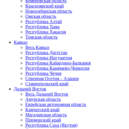
Кемеровская область
Красноярский край
Новосибирская область
Омская область
Республика Алтай
Республика Тыва
Республика Хакасия
Томская область
Кавказ
Весь Кавказ
Республика Дагестан
Республика Ингушетия
Республика Кабардино-Балкария
Республика Карачаево-Черкесия
Республика Чечня
Северная Осетия – Алания
Ставропольский край
Дальний Восток
Весь Дальний Восток
Амурская область
Еврейская автономная область
Камчатский край
Магаданская область
Приморский край
Республика Саха (Якутия)