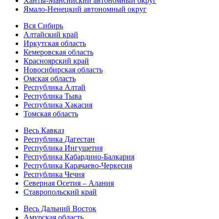
Ханты-Мансийский автономный округ
Ямало-Ненецкий автономный округ
Вся Сибирь
Алтайский край
Иркутская область
Кемеровская область
Красноярский край
Новосибирская область
Омская область
Республика Алтай
Республика Тыва
Республика Хакасия
Томская область
Весь Кавказ
Республика Дагестан
Республика Ингушетия
Республика Кабардино-Балкария
Республика Карачаево-Черкесия
Республика Чечня
Северная Осетия – Алания
Ставропольский край
Весь Дальний Восток
Амурская область