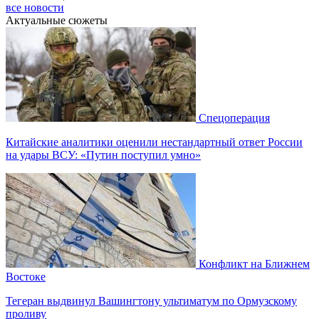
все новости
Актуальные сюжеты
Спецоперация
Китайские аналитики оценили нестандартный ответ России
на удары ВСУ: «Путин поступил умно»
Конфликт на Ближнем
Востоке
Тегеран выдвинул Вашингтону ультиматум по Ормузскому
проливу