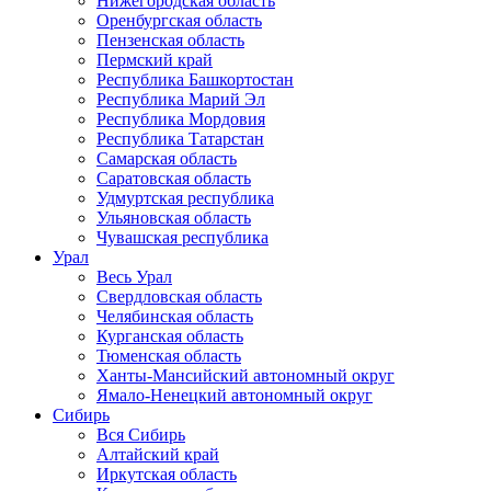
Нижегородская область
Оренбургская область
Пензенская область
Пермский край
Республика Башкортостан
Республика Марий Эл
Республика Мордовия
Республика Татарстан
Самарская область
Саратовская область
Удмуртская республика
Ульяновская область
Чувашская республика
Урал
Весь Урал
Свердловская область
Челябинская область
Курганская область
Тюменская область
Ханты-Мансийский автономный округ
Ямало-Ненецкий автономный округ
Сибирь
Вся Сибирь
Алтайский край
Иркутская область