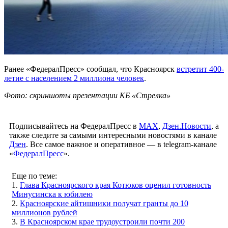
Ранее «ФедералПресс» сообщал, что Красноярск
встретит 400-
летие с населением 2 миллиона человек
.
Фото: скриншоты презентации КБ «Стрелка»
Подписывайтесь на ФедералПресс в
МАХ
,
Дзен.Новости
, а
также следите за самыми интересными новостями в канале
Дзен
. Все самое важное и оперативное — в telegram-канале
«
ФедералПресс
».
Еще по теме:
1.
Глава Красноярского края Котюков оценил готовность
Минусинска к юбилею
2.
Красноярские айтишники получат гранты до 10
миллионов рублей
3.
В Красноярском крае трудоустроили почти 200