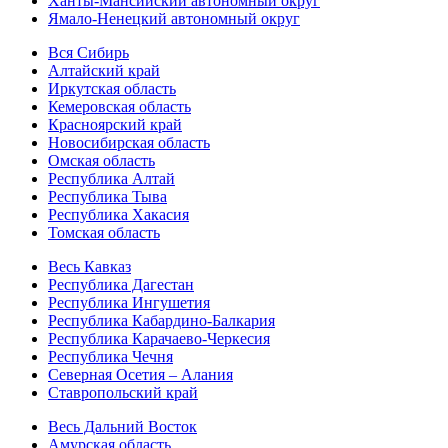
Ханты-Мансийский автономный округ
Ямало-Ненецкий автономный округ
Вся Сибирь
Алтайский край
Иркутская область
Кемеровская область
Красноярский край
Новосибирская область
Омская область
Республика Алтай
Республика Тыва
Республика Хакасия
Томская область
Весь Кавказ
Республика Дагестан
Республика Ингушетия
Республика Кабардино-Балкария
Республика Карачаево-Черкесия
Республика Чечня
Северная Осетия – Алания
Ставропольский край
Весь Дальний Восток
Амурская область