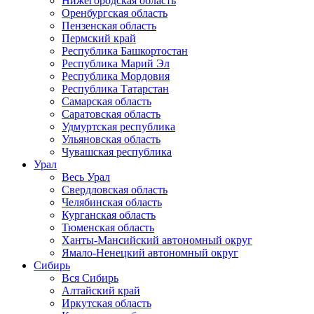
Нижегородская область
Оренбургская область
Пензенская область
Пермский край
Республика Башкортостан
Республика Марий Эл
Республика Мордовия
Республика Татарстан
Самарская область
Саратовская область
Удмуртская республика
Ульяновская область
Чувашская республика
Урал
Весь Урал
Свердловская область
Челябинская область
Курганская область
Тюменская область
Ханты-Мансийский автономный округ
Ямало-Ненецкий автономный округ
Сибирь
Вся Сибирь
Алтайский край
Иркутская область