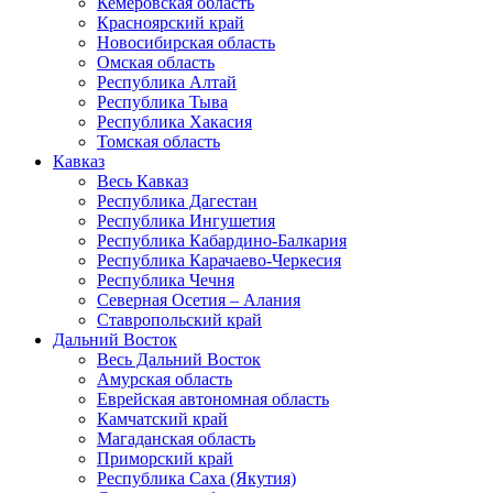
Кемеровская область
Красноярский край
Новосибирская область
Омская область
Республика Алтай
Республика Тыва
Республика Хакасия
Томская область
Кавказ
Весь Кавказ
Республика Дагестан
Республика Ингушетия
Республика Кабардино-Балкария
Республика Карачаево-Черкесия
Республика Чечня
Северная Осетия – Алания
Ставропольский край
Дальний Восток
Весь Дальний Восток
Амурская область
Еврейская автономная область
Камчатский край
Магаданская область
Приморский край
Республика Саха (Якутия)