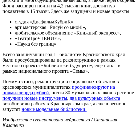
детский и многофункциональный залы, а также переговорная.
Фонд расширен почти на 4,2 тысячи книг, достигнув
показателя в 15 тысяч. Здесь же запущены и новые проекты:
студия «ДиафильмКубриК»,
арт-мастерская «Рисуй со мной!»,
любительское объединение «Книжный экспресс»,
«ТеатрПроЧТЕНИЕ»,
«Наука без границ».
Всего за минувший год 11 библиотек Красноярского края
были просубсидированы на реконструкцию в рамках
местного проекта «Библиотеки будущего», еще пять – в
рамках национального проекта «Семья».
Помимо этого, реконструкцию социальных объектов в
красноярских муниципалитетах
профинансируют на
полмиллиарда рублей
, почти 80 музыкальных школ в регионе
получили новые инструменты
,
два культурных объекта
возобновили работу в Красноярском крае, а еще в регионе
запустят
новые модельные библиотеки.
Изображение сгенерировано нейросетью / Станислав
Казаченко