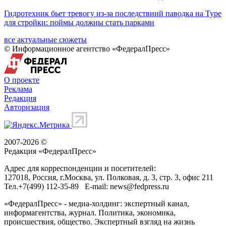
Гидротехник бьет тревогу из-за последствиий паводка на Туре
для стройки: поймы должны стать парками
все актуальные сюжеты
© Информационное агентство «ФедералПресс»
О проекте
Реклама
Редакция
Авторизация
2007-2026 ©
Редакция «
ФедералПресс
»
Адрес для корреспонденции и посетителей:
127018
, Россия, г.
Москва
,
ул. Полковая, д. 3, стр. 3
, офис 211
Тел.
+7(499) 112-35-89
E-mail:
news@fedpress.ru
«ФедералПресс» - медиа-холдинг: экспертный канал,
информагентства, журнал. Политика, экономика,
происшествия, общество. Экспертный взгляд на жизнь