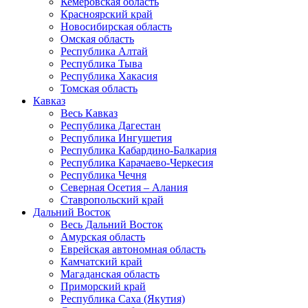
Кемеровская область
Красноярский край
Новосибирская область
Омская область
Республика Алтай
Республика Тыва
Республика Хакасия
Томская область
Кавказ
Весь Кавказ
Республика Дагестан
Республика Ингушетия
Республика Кабардино-Балкария
Республика Карачаево-Черкесия
Республика Чечня
Северная Осетия – Алания
Ставропольский край
Дальний Восток
Весь Дальний Восток
Амурская область
Еврейская автономная область
Камчатский край
Магаданская область
Приморский край
Республика Саха (Якутия)