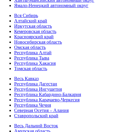
Ханты-Мансийский автономный округ
Ямало-Ненецкий автономный округ
Вся Сибирь
Алтайский край
Иркутская область
Кемеровская область
Красноярский край
Новосибирская область
Омская область
Республика Алтай
Республика Тыва
Республика Хакасия
Томская область
Весь Кавказ
Республика Дагестан
Республика Ингушетия
Республика Кабардино-Балкария
Республика Карачаево-Черкесия
Республика Чечня
Северная Осетия – Алания
Ставропольский край
Весь Дальний Восток
Амурская область