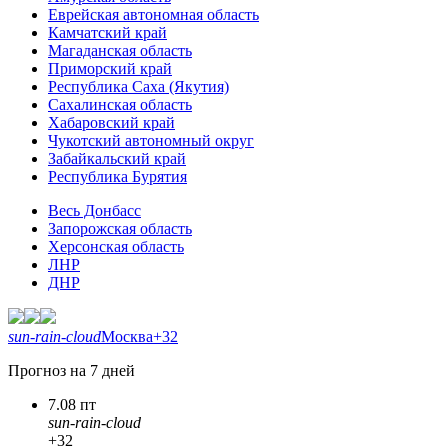
Еврейская автономная область
Камчатский край
Магаданская область
Приморский край
Республика Саха (Якутия)
Сахалинская область
Хабаровский край
Чукотский автономный округ
Забайкальский край
Республика Бурятия
Весь Донбасс
Запорожская область
Херсонская область
ЛНР
ДНР
sun-rain-cloud
Москва
+32
Прогноз на 7 дней
7.08 пт
sun-rain-cloud
+32