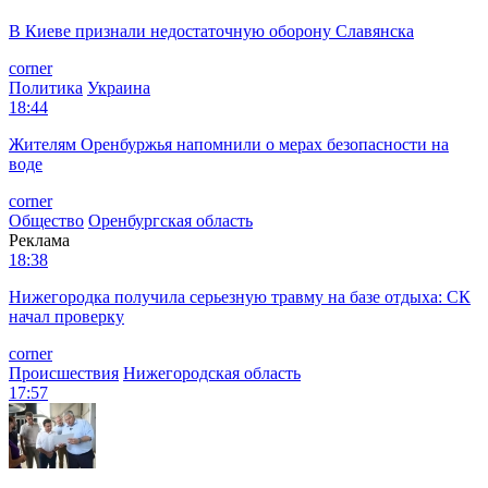
В Киеве признали недостаточную оборону Славянска
corner
Политика
Украина
18:44
Жителям Оренбуржья напомнили о мерах безопасности на
воде
corner
Общество
Оренбургская область
Реклама
18:38
Нижегородка получила серьезную травму на базе отдыха: СК
начал проверку
corner
Происшествия
Нижегородская область
17:57