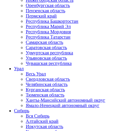
Нижегородская область
Оренбургская область
Пензенская область
Пермский край
Республика Башкортостан
Республика Марий Эл
Республика Мордовия
Республика Татарстан
Самарская область
Саратовская область
Удмуртская республика
Ульяновская область
Чувашская республика
Урал
Весь Урал
Свердловская область
Челябинская область
Курганская область
Тюменская область
Ханты-Мансийский автономный округ
Ямало-Ненецкий автономный округ
Сибирь
Вся Сибирь
Алтайский край
Иркутская область