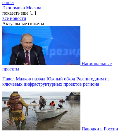
corner
Экономика
Москва
показать еще [...]
все новости
Актуальные сюжеты
Национальные
проекты
Павел Малков назвал Южный обход Рязани одним из
ключевых инфраструктурных проектов региона
Паводки в России