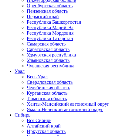
Нижегородская область
Оренбургская область
Пензенская область
Пермский край
Республика Башкортостан
Республика Марий Эл
Республика Мордовия
Республика Татарстан
Самарская область
Саратовская область
Удмуртская республика
Ульяновская область
Чувашская республика
Урал
Весь Урал
Свердловская область
Челябинская область
Курганская область
Тюменская область
Ханты-Мансийский автономный округ
Ямало-Ненецкий автономный округ
Сибирь
Вся Сибирь
Алтайский край
Иркутская область