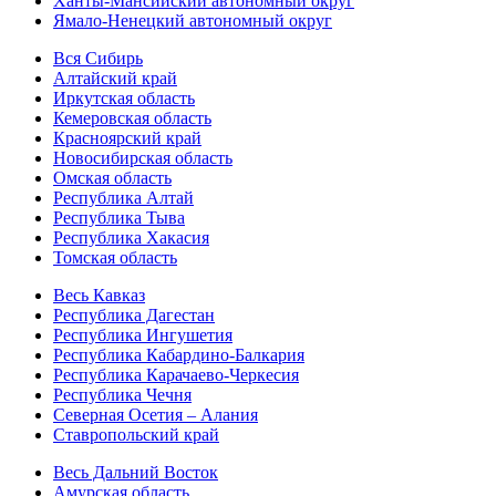
Ханты-Мансийский автономный округ
Ямало-Ненецкий автономный округ
Вся Сибирь
Алтайский край
Иркутская область
Кемеровская область
Красноярский край
Новосибирская область
Омская область
Республика Алтай
Республика Тыва
Республика Хакасия
Томская область
Весь Кавказ
Республика Дагестан
Республика Ингушетия
Республика Кабардино-Балкария
Республика Карачаево-Черкесия
Республика Чечня
Северная Осетия – Алания
Ставропольский край
Весь Дальний Восток
Амурская область