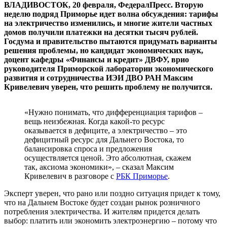
ВЛАДИВОСТОК, 20 февраля, ФедералПресс. Вторую
неделю подряд Приморье идет волна обсуждения: тарифы
на электричество изменились, и многие жители частных
домов получили платежки на десятки тысяч рублей.
Госдума и правительство пытаются придумать варианты
решения проблемы, но кандидат экономических наук,
доцент кафедры «Финансы и кредит» ДВФУ, врио
руководителя Приморской лаборатории экономического
развития и сотрудничества ИЭИ ДВО РАН Максим
Кривелевич уверен, что решить проблему не получится.
«Нужно понимать, что дифференциация тарифов –
вещь неизбежная. Когда какой-то ресурс
оказывается в дефиците, а электричество – это
дефицитный ресурс для Дальнего Востока, то
балансировка спроса и предложения
осуществляется ценой. Это абсолютная, скажем
так, аксиома экономики», – сказал Максим
Кривелевич в разговоре с
РБК Приморье
.
Эксперт уверен, что рано или поздно ситуация придет к тому,
что на Дальнем Востоке будет создан рынок розничного
потребления электричества. И жителям придется делать
выбор: платить или экономить электроэнергию – потому что