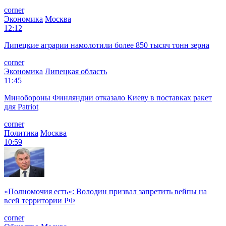
corner
Экономика
Москва
12:12
Липецкие аграрии намолотили более 850 тысяч тонн зерна
corner
Экономика
Липецкая область
11:45
Минобороны Финляндии отказало Киеву в поставках ракет
для Patriot
corner
Политика
Москва
10:59
«Полномочия есть»: Володин призвал запретить вейпы на
всей территории РФ
corner