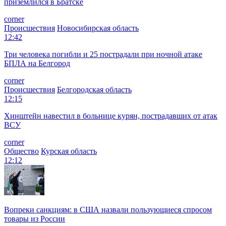
приземлился в Братске
corner
Происшествия
Новосибирская область
12:42
Три человека погибли и 25 пострадали при ночной атаке
БПЛА на Белгород
corner
Происшествия
Белгородская область
12:15
Хинштейн навестил в больнице курян, пострадавших от атак
ВСУ
corner
Общество
Курская область
12:12
Вопреки санкциям: в США назвали пользующиеся спросом
товары из России