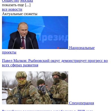
Общество
Москва
показать еще [...]
все новости
Актуальные сюжеты
Национальные
проекты
Павел Малков: Рыбновский округ демонстрирует прогресс во
всех сферах развития
Спецоперация