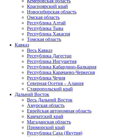
Кемеровская область
Красноярский край
Новосибирская область
Омская область
Республика Алтай
Республика Тыва
Республика Хакасия
Томская область
Кавказ
Весь Кавказ
Республика Дагестан
Республика Ингушетия
Республика Кабардино-Балкария
Республика Карачаево-Черкесия
Республика Чечня
Северная Осетия – Алания
Ставропольский край
Дальний Восток
Весь Дальний Восток
Амурская область
Еврейская автономная область
Камчатский край
Магаданская область
Приморский край
Республика Саха (Якутия)