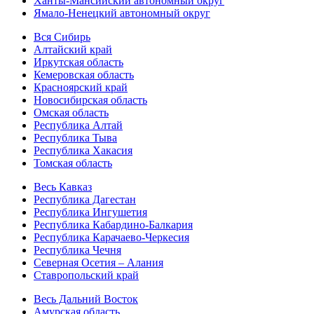
Ханты-Мансийский автономный округ
Ямало-Ненецкий автономный округ
Вся Сибирь
Алтайский край
Иркутская область
Кемеровская область
Красноярский край
Новосибирская область
Омская область
Республика Алтай
Республика Тыва
Республика Хакасия
Томская область
Весь Кавказ
Республика Дагестан
Республика Ингушетия
Республика Кабардино-Балкария
Республика Карачаево-Черкесия
Республика Чечня
Северная Осетия – Алания
Ставропольский край
Весь Дальний Восток
Амурская область