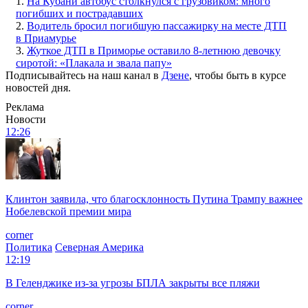
1.
На Кубани автобус столкнулся с грузовиком: много
погибших и пострадавших
2.
Водитель бросил погибшую пассажирку на месте ДТП
в Приамурье
3.
Жуткое ДТП в Приморье оставило 8-летнюю девочку
сиротой: «Плакала и звала папу»
Подписывайтесь на наш канал в
Дзене
, чтобы быть в курсе
новостей дня.
Реклама
Новости
12:26
Клинтон заявила, что благосклонность Путина Трампу важнее
Нобелевской премии мира
corner
Политика
Северная Америка
12:19
В Геленджике из-за угрозы БПЛА закрыты все пляжи
corner