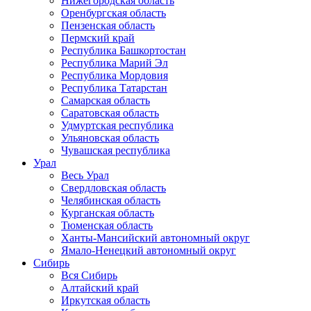
Нижегородская область
Оренбургская область
Пензенская область
Пермский край
Республика Башкортостан
Республика Марий Эл
Республика Мордовия
Республика Татарстан
Самарская область
Саратовская область
Удмуртская республика
Ульяновская область
Чувашская республика
Урал
Весь Урал
Свердловская область
Челябинская область
Курганская область
Тюменская область
Ханты-Мансийский автономный округ
Ямало-Ненецкий автономный округ
Сибирь
Вся Сибирь
Алтайский край
Иркутская область