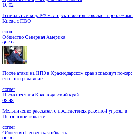
10:02
Гениальный ход: РФ мастерски воспользовалась проблемами
Киева с ПВО
corner
Общество
Северная Америка
09:19
После атаки на НПЗ в Краснодарском крае вспыхнул пожар:
есть пострадавшие
corner
Происшествия
Краснодарский край
08:48
Мельниченко рассказал о последствиях ракетной угрозы в
Пензенской области
corner
Общество
Пензенская область
08:38