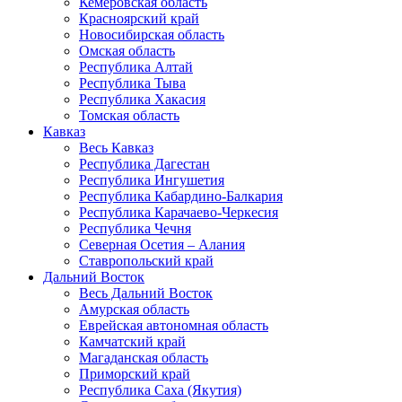
Кемеровская область
Красноярский край
Новосибирская область
Омская область
Республика Алтай
Республика Тыва
Республика Хакасия
Томская область
Кавказ
Весь Кавказ
Республика Дагестан
Республика Ингушетия
Республика Кабардино-Балкария
Республика Карачаево-Черкесия
Республика Чечня
Северная Осетия – Алания
Ставропольский край
Дальний Восток
Весь Дальний Восток
Амурская область
Еврейская автономная область
Камчатский край
Магаданская область
Приморский край
Республика Саха (Якутия)