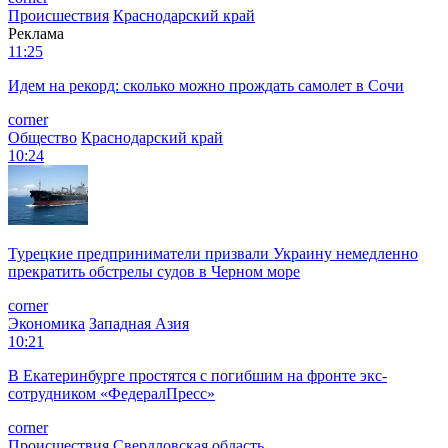
Происшествия
Краснодарский край
Реклама
11:25
Идем на рекорд: сколько можно прождать самолет в Сочи
corner
Общество
Краснодарский край
10:24
Турецкие предприниматели призвали Украину немедленно
прекратить обстрелы судов в Черном море
corner
Экономика
Западная Азия
10:21
В Екатеринбурге простятся с погибшим на фронте экс-
сотрудником «ФедералПресс»
corner
Происшествия
Свердловская область