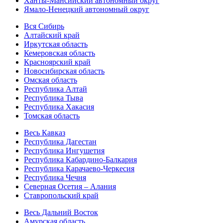
Ханты-Мансийский автономный округ
Ямало-Ненецкий автономный округ
Вся Сибирь
Алтайский край
Иркутская область
Кемеровская область
Красноярский край
Новосибирская область
Омская область
Республика Алтай
Республика Тыва
Республика Хакасия
Томская область
Весь Кавказ
Республика Дагестан
Республика Ингушетия
Республика Кабардино-Балкария
Республика Карачаево-Черкесия
Республика Чечня
Северная Осетия – Алания
Ставропольский край
Весь Дальний Восток
Амурская область