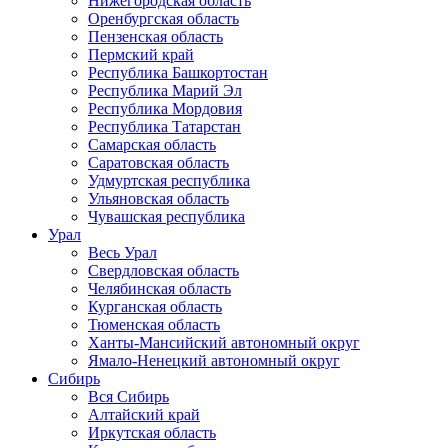
Нижегородская область
Оренбургская область
Пензенская область
Пермский край
Республика Башкортостан
Республика Марий Эл
Республика Мордовия
Республика Татарстан
Самарская область
Саратовская область
Удмуртская республика
Ульяновская область
Чувашская республика
Урал
Весь Урал
Свердловская область
Челябинская область
Курганская область
Тюменская область
Ханты-Мансийский автономный округ
Ямало-Ненецкий автономный округ
Сибирь
Вся Сибирь
Алтайский край
Иркутская область