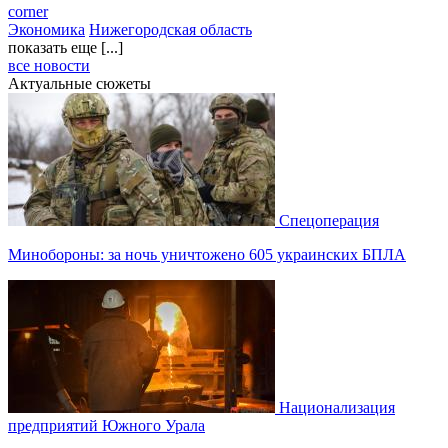
corner
Экономика
Нижегородская область
показать еще [...]
все новости
Актуальные сюжеты
Спецоперация
Минобороны: за ночь уничтожено 605 украинских БПЛА
Национализация
предприятий Южного Урала