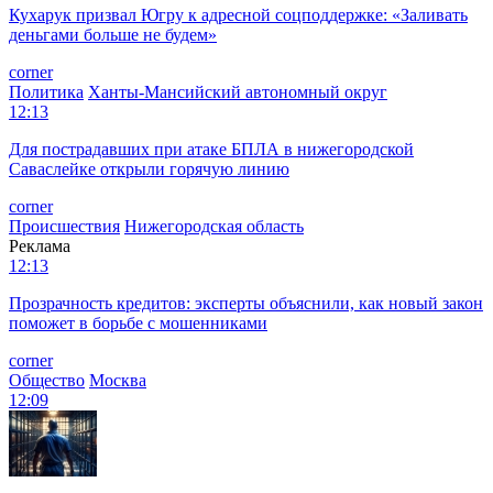
Кухарук призвал Югру к адресной соцподдержке: «Заливать
деньгами больше не будем»
corner
Политика
Ханты-Мансийский автономный округ
12:13
Для пострадавших при атаке БПЛА в нижегородской
Саваслейке открыли горячую линию
corner
Происшествия
Нижегородская область
Реклама
12:13
Прозрачность кредитов: эксперты объяснили, как новый закон
поможет в борьбе с мошенниками
corner
Общество
Москва
12:09