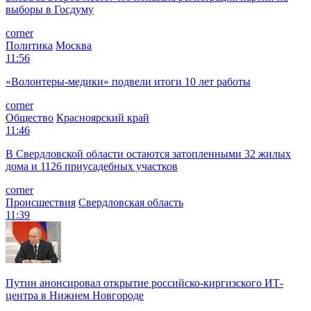
выборы в Госдуму
corner
Политика
Москва
11:56
«Волонтеры-медики» подвели итоги 10 лет работы
corner
Общество
Красноярский край
11:46
В Свердловской области остаются затопленными 32 жилых
дома и 1126 приусадебных участков
corner
Происшествия
Свердловская область
11:39
Путин анонсировал открытие российско-киргизского ИТ-
центра в Нижнем Новгороде