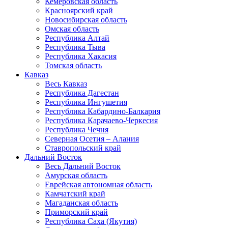
Кемеровская область
Красноярский край
Новосибирская область
Омская область
Республика Алтай
Республика Тыва
Республика Хакасия
Томская область
Кавказ
Весь Кавказ
Республика Дагестан
Республика Ингушетия
Республика Кабардино-Балкария
Республика Карачаево-Черкесия
Республика Чечня
Северная Осетия – Алания
Ставропольский край
Дальний Восток
Весь Дальний Восток
Амурская область
Еврейская автономная область
Камчатский край
Магаданская область
Приморский край
Республика Саха (Якутия)