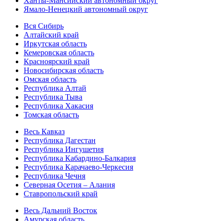
Ханты-Мансийский автономный округ
Ямало-Ненецкий автономный округ
Вся Сибирь
Алтайский край
Иркутская область
Кемеровская область
Красноярский край
Новосибирская область
Омская область
Республика Алтай
Республика Тыва
Республика Хакасия
Томская область
Весь Кавказ
Республика Дагестан
Республика Ингушетия
Республика Кабардино-Балкария
Республика Карачаево-Черкесия
Республика Чечня
Северная Осетия – Алания
Ставропольский край
Весь Дальний Восток
Амурская область