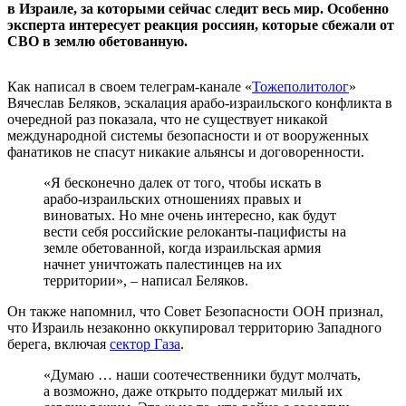
в Израиле, за которыми сейчас следит весь мир. Особенно
эксперта интересует реакция россиян, которые сбежали от
СВО в землю обетованную.
Как написал в своем телеграм-канале «
Тожеполитолог
»
Вячеслав Беляков, эскалация арабо-израильского конфликта в
очередной раз показала, что не существует никакой
международной системы безопасности и от вооруженных
фанатиков не спасут никакие альянсы и договоренности.
«Я бесконечно далек от того, чтобы искать в
арабо-израильских отношениях правых и
виноватых. Но мне очень интересно, как будут
вести себя российские релоканты-пацифисты на
земле обетованной, когда израильская армия
начнет уничтожать палестинцев на их
территории», – написал Беляков.
Он также напомнил, что Совет Безопасности ООН признал,
что Израиль незаконно оккупировал территорию Западного
берега, включая
сектор Газа
.
«Думаю … наши соотечественники будут молчать,
а возможно, даже открыто поддержат милый их