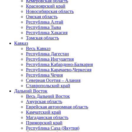
Кемеровская область
Красноярский край
Новосибирская область
Омская область
Республика Алтай
Республика Тыва
Республика Хакасия
Томская область
Кавказ
Весь Кавказ
Республика Дагестан
Республика Ингушетия
Республика Кабардино-Балкария
Республика Карачаево-Черкесия
Республика Чечня
Северная Осетия – Алания
Ставропольский край
Дальний Восток
Весь Дальний Восток
Амурская область
Еврейская автономная область
Камчатский край
Магаданская область
Приморский край
Республика Саха (Якутия)