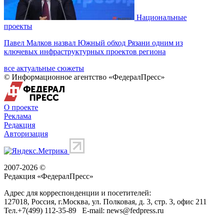
Национальные
проекты
Павел Малков назвал Южный обход Рязани одним из
ключевых инфраструктурных проектов региона
все актуальные сюжеты
© Информационное агентство «ФедералПресс»
О проекте
Реклама
Редакция
Авторизация
2007-2026 ©
Редакция «
ФедералПресс
»
Адрес для корреспонденции и посетителей:
127018
, Россия, г.
Москва
,
ул. Полковая, д. 3, стр. 3
, офис 211
Тел.
+7(499) 112-35-89
E-mail:
news@fedpress.ru