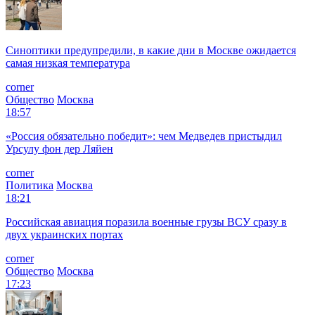
Синоптики предупредили, в какие дни в Москве ожидается
самая низкая температура
corner
Общество
Москва
18:57
«Россия обязательно победит»: чем Медведев пристыдил
Урсулу фон дер Ляйен
corner
Политика
Москва
18:21
Российская авиация поразила военные грузы ВСУ сразу в
двух украинских портах
corner
Общество
Москва
17:23