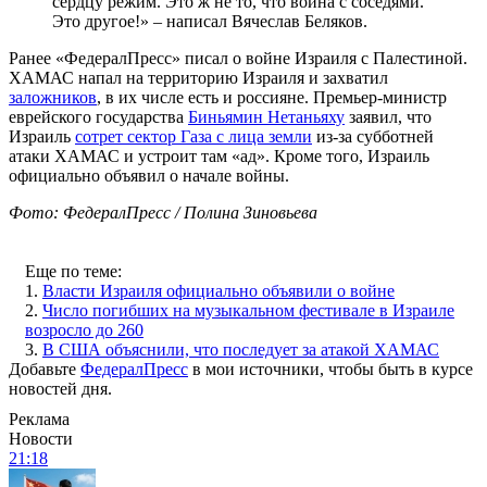
сердцу режим. Это ж не то, что война с соседями.
Это другое!» – написал Вячеслав Беляков.
Ранее «ФедералПресс» писал о войне Израиля с Палестиной.
ХАМАС напал на территорию Израиля и захватил
заложников
, в их числе есть и россияне. Премьер-министр
еврейского государства
Биньямин Нетаньяху
заявил, что
Израиль
сотрет сектор Газа с лица земли
из-за субботней
атаки ХАМАС и устроит там «ад». Кроме того, Израиль
официально объявил о начале войны.
Фото: ФедералПресс / Полина Зиновьева
Еще по теме:
1.
Власти Израиля официально объявили о войне
2.
Число погибших на музыкальном фестивале в Израиле
возросло до 260
3.
В США объяснили, что последует за атакой ХАМАС
Добавьте
ФедералПресс
в мои источники, чтобы быть в курсе
новостей дня.
Реклама
Новости
21:18