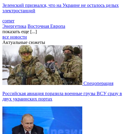
Зеленский признался, что на Украине не осталось целых
электростанций
corner
Энергетика
Восточная Европа
показать еще [...]
все новости
Актуальные сюжеты
Спецоперация
Российская авиация поразила военные грузы ВСУ сразу в
двух украинских портах