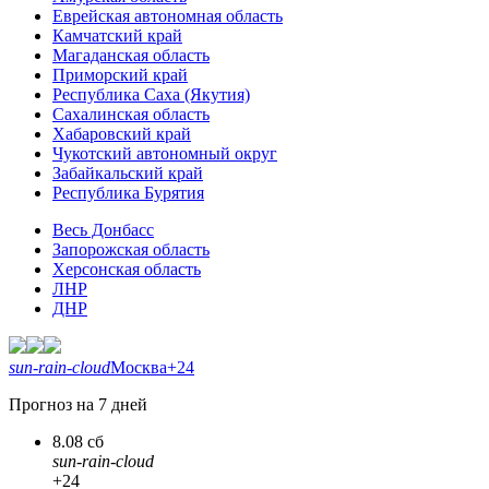
Еврейская автономная область
Камчатский край
Магаданская область
Приморский край
Республика Саха (Якутия)
Сахалинская область
Хабаровский край
Чукотский автономный округ
Забайкальский край
Республика Бурятия
Весь Донбасс
Запорожская область
Херсонская область
ЛНР
ДНР
sun-rain-cloud
Москва
+24
Прогноз на 7 дней
8.08 сб
sun-rain-cloud
+24