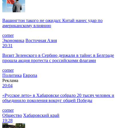
Вашингтон такого не ожидал: Китай нанес удар по
американскому влиянию
corner
Экономика
Восточная Азия
20:31
Визит Зеленского в Сербию держали в тайне: в Белграде
прошла акция протеста с российскими флагами
corner
Политика
Европа
Реклама
20:04
«Русское лето» в Хабаровске собрало 20 тысяч человек и
объединило поколения вокруг общей Победы
corner
Общество
Хабаровский край
19:28