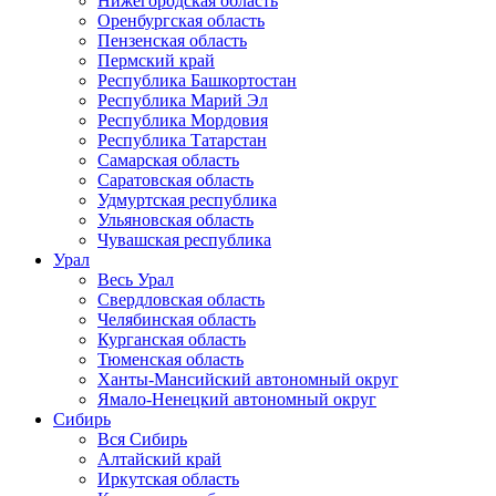
Нижегородская область
Оренбургская область
Пензенская область
Пермский край
Республика Башкортостан
Республика Марий Эл
Республика Мордовия
Республика Татарстан
Самарская область
Саратовская область
Удмуртская республика
Ульяновская область
Чувашская республика
Урал
Весь Урал
Свердловская область
Челябинская область
Курганская область
Тюменская область
Ханты-Мансийский автономный округ
Ямало-Ненецкий автономный округ
Сибирь
Вся Сибирь
Алтайский край
Иркутская область