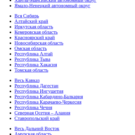
Ханты-Мансийский автономный округ
Ямало-Ненецкий автономный округ
Вся Сибирь
Алтайский край
Иркутская область
Кемеровская область
Красноярский край
Новосибирская область
Омская область
Республика Алтай
Республика Тыва
Республика Хакасия
Томская область
Весь Кавказ
Республика Дагестан
Республика Ингушетия
Республика Кабардино-Балкария
Республика Карачаево-Черкесия
Республика Чечня
Северная Осетия – Алания
Ставропольский край
Весь Дальний Восток
Амурская область