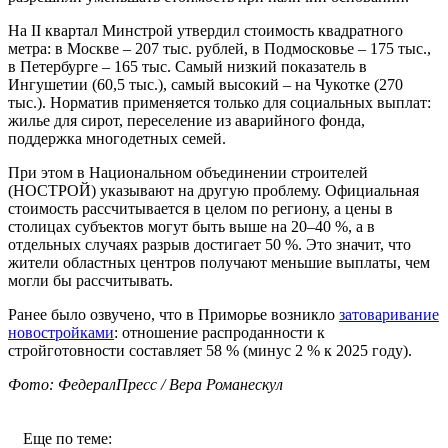
На II квартал Минстрой утвердил стоимость квадратного
метра: в Москве – 207 тыс. рублей, в Подмосковье – 175 тыс.,
в Петербурге – 165 тыс. Самый низкий показатель в
Ингушетии (60,5 тыс.), самый высокий – на Чукотке (270
тыс.). Норматив применяется только для социальных выплат:
жилье для сирот, переселение из аварийного фонда,
поддержка многодетных семей.
При этом в Национальном объединении строителей
(НОСТРОЙ) указывают на другую проблему. Официальная
стоимость рассчитывается в целом по региону, а цены в
столицах субъектов могут быть выше на 20–40 %, а в
отдельных случаях разрыв достигает 50 %. Это значит, что
жители областных центров получают меньшие выплаты, чем
могли бы рассчитывать.
Ранее было озвучено, что в Приморье возникло
затоваривание
новостройками
: отношение распроданности к
стройготовности составляет 58 % (минус 2 % к 2025 году).
Фото: ФедералПресс / Вера Романескул
Еще по теме: