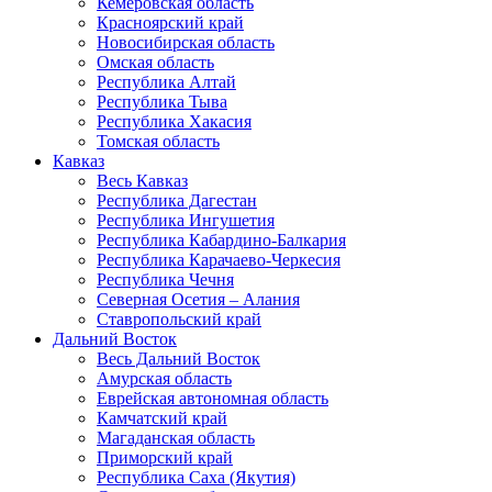
Кемеровская область
Красноярский край
Новосибирская область
Омская область
Республика Алтай
Республика Тыва
Республика Хакасия
Томская область
Кавказ
Весь Кавказ
Республика Дагестан
Республика Ингушетия
Республика Кабардино-Балкария
Республика Карачаево-Черкесия
Республика Чечня
Северная Осетия – Алания
Ставропольский край
Дальний Восток
Весь Дальний Восток
Амурская область
Еврейская автономная область
Камчатский край
Магаданская область
Приморский край
Республика Саха (Якутия)