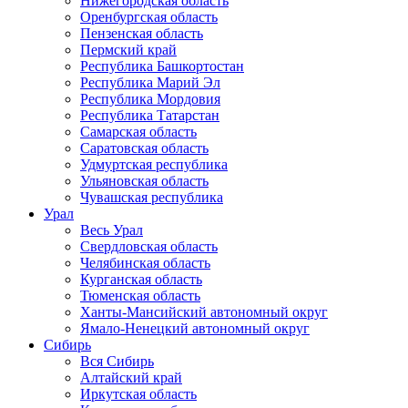
Нижегородская область
Оренбургская область
Пензенская область
Пермский край
Республика Башкортостан
Республика Марий Эл
Республика Мордовия
Республика Татарстан
Самарская область
Саратовская область
Удмуртская республика
Ульяновская область
Чувашская республика
Урал
Весь Урал
Свердловская область
Челябинская область
Курганская область
Тюменская область
Ханты-Мансийский автономный округ
Ямало-Ненецкий автономный округ
Сибирь
Вся Сибирь
Алтайский край
Иркутская область