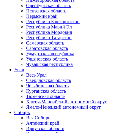
Нижегородская область
Оренбургская область
Пензенская область
Пермский край
Республика Башкортостан
Республика Марий Эл
Республика Мордовия
Республика Татарстан
Самарская область
Саратовская область
Удмуртская республика
Ульяновская область
Чувашская республика
Урал
Весь Урал
Свердловская область
Челябинская область
Курганская область
Тюменская область
Ханты-Мансийский автономный округ
Ямало-Ненецкий автономный округ
Сибирь
Вся Сибирь
Алтайский край
Иркутская область