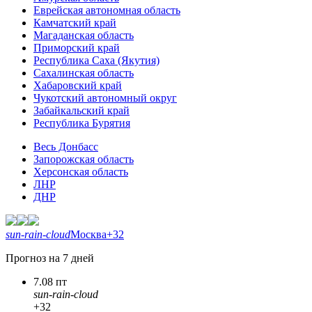
Еврейская автономная область
Камчатский край
Магаданская область
Приморский край
Республика Саха (Якутия)
Сахалинская область
Хабаровский край
Чукотский автономный округ
Забайкальский край
Республика Бурятия
Весь Донбасс
Запорожская область
Херсонская область
ЛНР
ДНР
sun-rain-cloud
Москва
+32
Прогноз на 7 дней
7.08 пт
sun-rain-cloud
+32