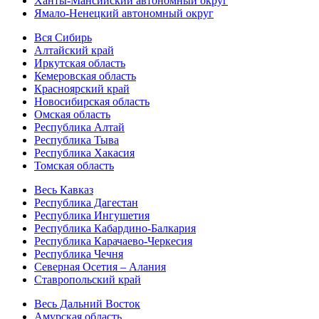
Ханты-Мансийский автономный округ
Ямало-Ненецкий автономный округ
Вся Сибирь
Алтайский край
Иркутская область
Кемеровская область
Красноярский край
Новосибирская область
Омская область
Республика Алтай
Республика Тыва
Республика Хакасия
Томская область
Весь Кавказ
Республика Дагестан
Республика Ингушетия
Республика Кабардино-Балкария
Республика Карачаево-Черкесия
Республика Чечня
Северная Осетия – Алания
Ставропольский край
Весь Дальний Восток
Амурская область