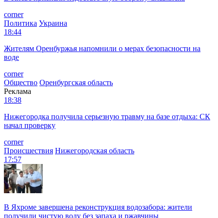
corner
Политика
Украина
18:44
Жителям Оренбуржья напомнили о мерах безопасности на
воде
corner
Общество
Оренбургская область
Реклама
18:38
Нижегородка получила серьезную травму на базе отдыха: СК
начал проверку
corner
Происшествия
Нижегородская область
17:57
В Яхроме завершена реконструкция водозабора: жители
получили чистую воду без запаха и ржавчины