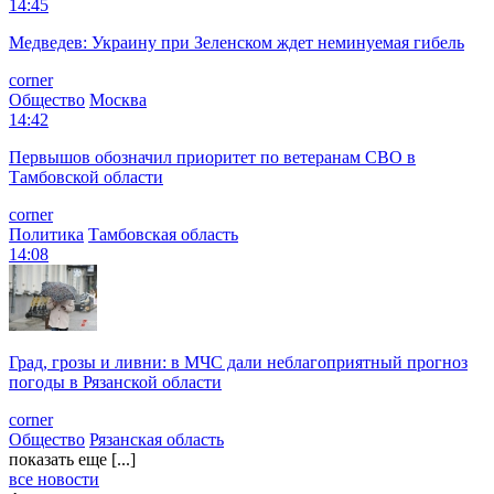
14:45
Медведев: Украину при Зеленском ждет неминуемая гибель
corner
Общество
Москва
14:42
Первышов обозначил приоритет по ветеранам СВО в
Тамбовской области
corner
Политика
Тамбовская область
14:08
Град, грозы и ливни: в МЧС дали неблагоприятный прогноз
погоды в Рязанской области
corner
Общество
Рязанская область
показать еще [...]
все новости