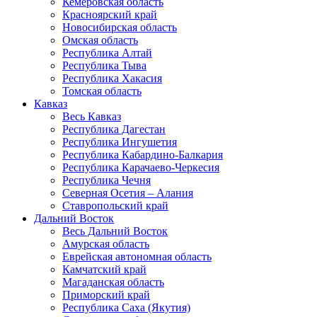
Кемеровская область
Красноярский край
Новосибирская область
Омская область
Республика Алтай
Республика Тыва
Республика Хакасия
Томская область
Кавказ
Весь Кавказ
Республика Дагестан
Республика Ингушетия
Республика Кабардино-Балкария
Республика Карачаево-Черкесия
Республика Чечня
Северная Осетия – Алания
Ставропольский край
Дальний Восток
Весь Дальний Восток
Амурская область
Еврейская автономная область
Камчатский край
Магаданская область
Приморский край
Республика Саха (Якутия)