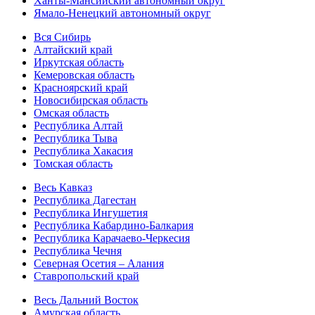
Ханты-Мансийский автономный округ
Ямало-Ненецкий автономный округ
Вся Сибирь
Алтайский край
Иркутская область
Кемеровская область
Красноярский край
Новосибирская область
Омская область
Республика Алтай
Республика Тыва
Республика Хакасия
Томская область
Весь Кавказ
Республика Дагестан
Республика Ингушетия
Республика Кабардино-Балкария
Республика Карачаево-Черкесия
Республика Чечня
Северная Осетия – Алания
Ставропольский край
Весь Дальний Восток
Амурская область