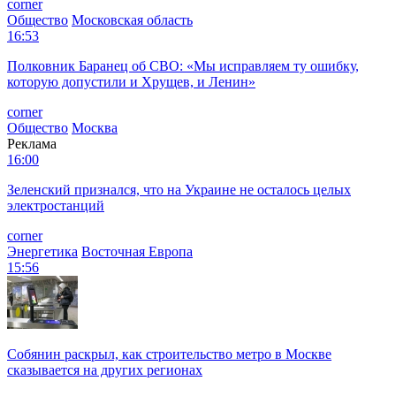
corner
Общество
Московская область
16:53
Полковник Баранец об СВО: «Мы исправляем ту ошибку,
которую допустили и Хрущев, и Ленин»
corner
Общество
Москва
Реклама
16:00
Зеленский признался, что на Украине не осталось целых
электростанций
corner
Энергетика
Восточная Европа
15:56
Собянин раскрыл, как строительство метро в Москве
сказывается на других регионах