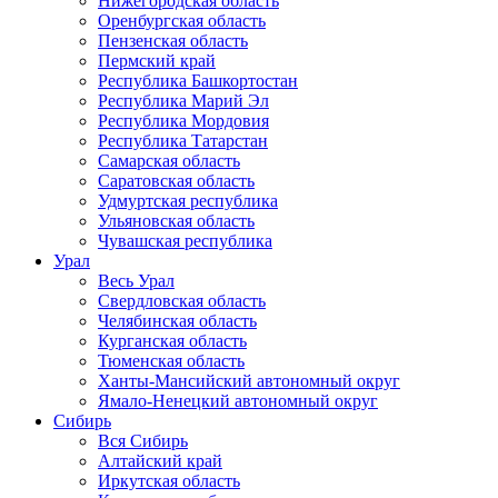
Нижегородская область
Оренбургская область
Пензенская область
Пермский край
Республика Башкортостан
Республика Марий Эл
Республика Мордовия
Республика Татарстан
Самарская область
Саратовская область
Удмуртская республика
Ульяновская область
Чувашская республика
Урал
Весь Урал
Свердловская область
Челябинская область
Курганская область
Тюменская область
Ханты-Мансийский автономный округ
Ямало-Ненецкий автономный округ
Сибирь
Вся Сибирь
Алтайский край
Иркутская область