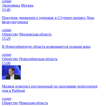
corner
Экономика
Москва
15:40
Праздник движения и здоровья: в Ступине прошел День
физкультурника
corner
Общество
Московская область
15:29
В Новосибирскую область возвращается сильная жара
corner
Общество
Новосибирская область
15:00
Малков осмотрел построенный по программе переселения
дом в Рыбном
corner
Общество
Рязанская область