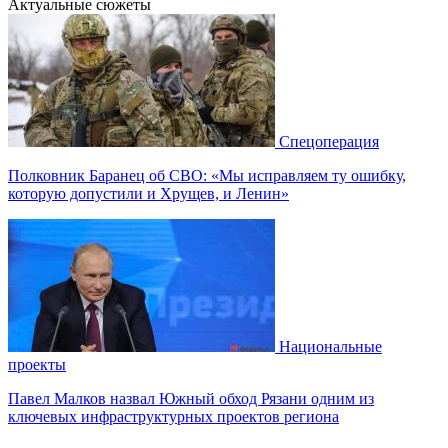
Актуальные сюжеты
Спецоперация
Полковник Баранец об СВО: «Мы исправляем ту ошибку,
которую допустили и Хрущев, и Ленин»
Национальные
проекты
Павел Малков назвал Южный обход Рязани одним из
ключевых инфраструктурных проектов региона